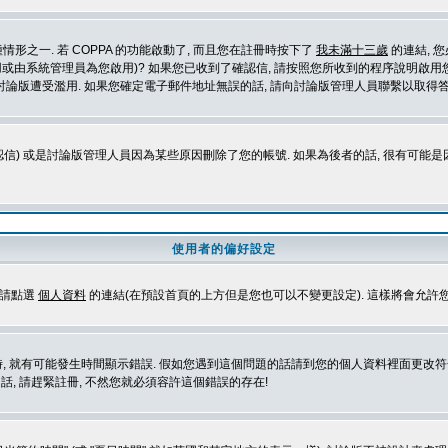
形之一. 若 COPPA 的功能啟動了, 而且您在註冊時按下了
我未滿十三歲
的連結, 
或由系統管理員為您啟用)? 如果您已收到了確認信, 請按照您所收到的程序說明啟用您
論版遭受濫用. 如果您確定電子郵件地址無誤的話, 請向討論版管理人員聯繫以取得答
信) 或是討論版管理人員因為某些原因刪除了您的帳號. 如果為後者的話, 很有可能
使用者的偏好設定
定請點選
個人資料
的連結(在預設首頁的上方但是您也可以不變更設定). 這樣將會允許
生時間顯示錯誤. 假如您遇到這個問題的話請到您的個人資料裡面更改符合您所在地時區的設定, 例
冊的話, 請趕緊註冊, 不然您就必須容許這個錯誤的存在!