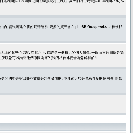
處理日光時間與正常時間之間的轉換問題, 所以在夏天的月份時間與正確時間相比, 或
建立新的翻譯語系. 更多的資訊會在 phpBB Group website 裡被找
上的某些 "狀態". 在此之下, 或許是一個很大的個人圖像, 一般而言這圖像是獨
 所以您可以詢間他們原因為何? (我們相信他們會為您解釋的!)
身分功能去指出哪些文章是您所發表的, 並且鑑定您是否為可疑的使用者, 例如: