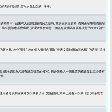
發表新的話題, 您可以發起投票...等等
.)
的時間內). 如果有人已經回覆您的文章時, 當您回到主題時, 您將會發現在您所發
 這些資訊也不會出現 (管理者將會給您一個訊息說明為何要修改您的文章). 請注
簽名檔. 您也可以在您的個人資料內選取 "發表文章時附加簽名檔" 的選項 (這樣
功能, 或許是因為您沒有建立投票的權利). 您必須輸入一個投票的標題並且至少要有
限制
使用者可以刪除或修改投票的項目, 無論如何, 如果已經有人投票, 就只有系統管