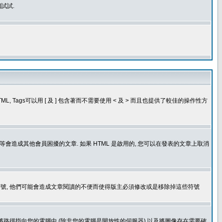
試試.
, Tags可以用 [ 及 ] 包含著而不需要使用 < 及 > 而且也提供了較佳的操作性方
造成其他會員困擾的文章. 如果 HTML 是啟用的, 您可以在發表的文章上取消
個表情符號, 他們可能會造成文章閱讀的不便而使得版主必須修改或是移除掉這些符號
.gif. 您不能將路徑指向您的電腦中 (除非您的電腦是開放性的伺服器) 以及將圖像存在需要確