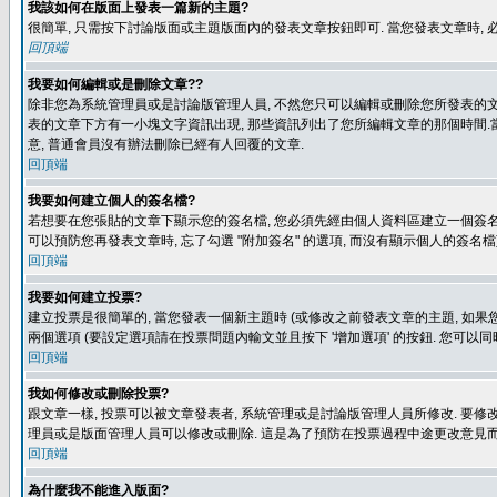
我該如何在版面上發表一篇新的主題?
很簡單, 只需按下討論版面或主題版面內的發表文章按鈕即可. 當您發表文章時,
回頂端
我要如何編輯或是刪除文章??
除非您為系統管理員或是討論版管理人員, 不然您只可以編輯或刪除您所發表的文章.
表的文章下方有一小塊文字資訊出現, 那些資訊列出了您所編輯文章的那個時間.當
意, 普通會員沒有辦法刪除已經有人回覆的文章.
回頂端
我要如何建立個人的簽名檔?
若想要在您張貼的文章下顯示您的簽名檔, 您必須先經由個人資料區建立一個簽名檔
可以預防您再發表文章時, 忘了勾選 "附加簽名" 的選項, 而沒有顯示個人的簽名檔
回頂端
我要如何建立投票?
建立投票是很簡單的, 當您發表一個新主題時 (或修改之前發表文章的主題, 如果您
兩個選項 (要設定選項請在投票問題內輸文並且按下 '增加選項' 的按鈕. 您可以
回頂端
我如何修改或刪除投票?
跟文章一樣, 投票可以被文章發表者, 系統管理或是討論版管理人員所修改. 要修
理員或是版面管理人員可以修改或刪除. 這是為了預防在投票過程中途更改意見
回頂端
為什麼我不能進入版面?