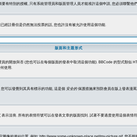
 您必須要有特別的授權, 只有系統管理員和版面管理人員才能准許這個申請, 您必須聯繫他們
您已經註冊但是仍然無法投票的話, 您也許沒有被允許使用這個功能.
版面和主題形式
理員的開放與否 (您也可以在每個版面的發表中取消這個功能). BBCode 的型式類似 HTML
何使用.
 您可以發覺到其具有標示的功能, 這是個
安全的
保護措施來預防會員在版上發表漫罵等會
樂, :( 表示沮喪. 所有的表情符號可以在發表文章的版面找到. 試著不要過度使用這
, 例如: http://www.some-unknown-place.net/my-picture