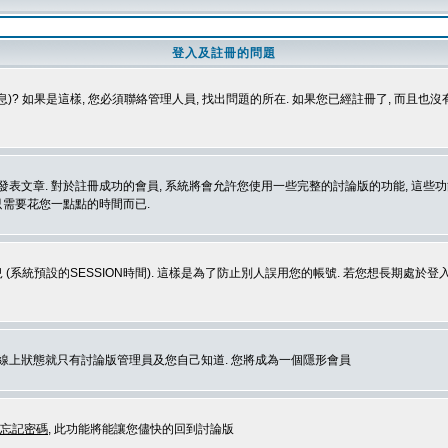
登入及註冊的問題
)? 如果是這樣, 您必須聯絡管理人員, 找出問題的所在. 如果您已經註冊了, 而且也
表文章. 對於註冊成功的會員, 系統將會允許您使用一些完整的討論版的功能, 這些功能
那只需要花您一點點的時間而已.
 (系統預設的SESSION時間). 這樣是為了防止別人誤用您的帳號. 若您想長期處於
您在線上狀態就只有討論版管理員及您自己知道. 您將成為一個隱形會員
忘記密碼
, 此功能將能讓您儘快的回到討論版