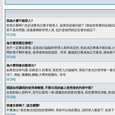
我為什麼不能登入?
您有註冊嗎? 您必須要先註冊才能登入. 如果您是被封鎖了 (假如您有看到這個訊息
若不是此問題, 請儘速聯絡管理人員, 也許是他們的設定發生錯誤了.
回頂端
為什麼我要註冊呢?
您不一定要這麼做, 這是由討論版的管理人員所決定的, 您必須註冊後才能在版上發
間的電子郵件發送, 使用者群組的認證 ...等等. 建議您註冊成為正式會員, 因為
回頂端
為什麼我會自動登出?
如果您沒有勾選
自動登入
的選項, 當您登入討論版時, 系統只會允許您停留一會兒
項了, 例如: 圖書館,網咖,大學的校園內...等等.
回頂端
我該如何讓我的使用者帳號, 不要出現於線上使用者的列表中呢?
在您的個人資料中, 您可以發現一個
隱藏您的狀態
的選項, 若您選擇此功能, 
回頂端
我遺失密碼了, 該怎麼辦!
不要擔心! 當您無法找回您的密碼時, 系統可以為您重設. 請到登入畫面下, 並按下
回頂端