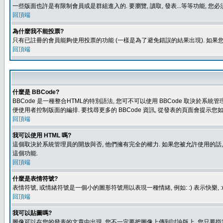
一些版面也許是有限制會員或是群組進入的. 要瀏覽, 讀取, 發表...等等功能,
回頂端
為什麼我不能投票?
只有已註冊的會員能夠使用投票的功能 (一樣是為了避免錯誤的結果出現). 如果
回頂端
什麼是 BBCode?
BBCode 是一種整合HTML的特別語法, 您可不可以使用 BBCode 取決於系統管
便使用者控制版面的編排. 要找尋更多的 BBCode 資訊, 從發表的頁面會提示您如
回頂端
我可以使用 HTML 嗎?
這個取決於系統管理員的開放與否, 他們擁有完全的權力. 如果您被允許使用的話,
這個功能.
回頂端
什麼是表情符號?
表情符號, 或情緒符號是一個小的圖形符號用以表現一種情緒, 例如: :) 表示快
回頂端
我可以貼圖嗎?
圖像可以在您的發表的文章中出現, 您不一定要把圖像上傳到討論版上, 您只要指定圖像的連結位置