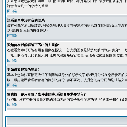
如果您確定您設定的時區正確, 然而版面時間仍然是錯誤的話, 最接近的答案是 "日
許會有大約一個小時的差距.
回頂端
語系清單中沒有我的語系!
最有可能的原因應該是, 討論版管理人員沒有安裝您的語系或在此討論版上並沒有人翻譯您
到 (請按頁面上的按鈕連結)
回頂端
要如何在我的帳號下秀出個人圖像?
在觀看文章時可能有兩個圖像在帳號下. 首先的圖像是關於您的 "群組&身分", 一
一無二的或可以代表個人的. 這將取決於系統管理員, 是否有啟動這個圖像功能, 
回頂端
要如何改變我的等級?
基本上您無法直接更改任何有關階級身分的顯示文字 (階級身分將在您所發表的文章
版主跟討論區管理者都有個特別的身分. 請不要為了提升您的身分而胡亂張貼文章
回頂端
當我按下使用者電子郵件連結時, 系統會要求要登入?
很抱歉, 只有註冊的會員才能夠經由內建的電子郵件發送功能, 發送電子郵件 (
回頂端