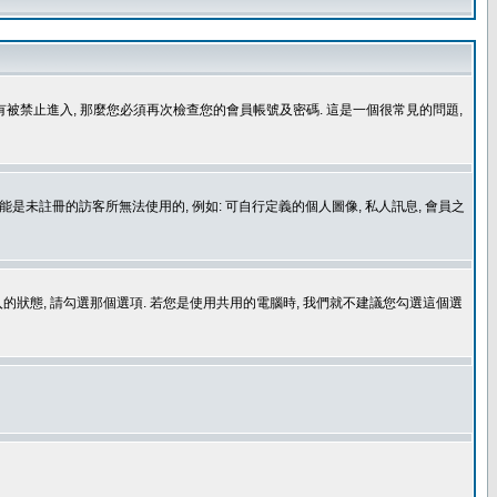
沒有被禁止進入, 那麼您必須再次檢查您的會員帳號及密碼. 這是一個很常見的問題,
是未註冊的訪客所無法使用的, 例如: 可自行定義的個人圖像, 私人訊息, 會員之
登入的狀態, 請勾選那個選項. 若您是使用共用的電腦時, 我們就不建議您勾選這個選