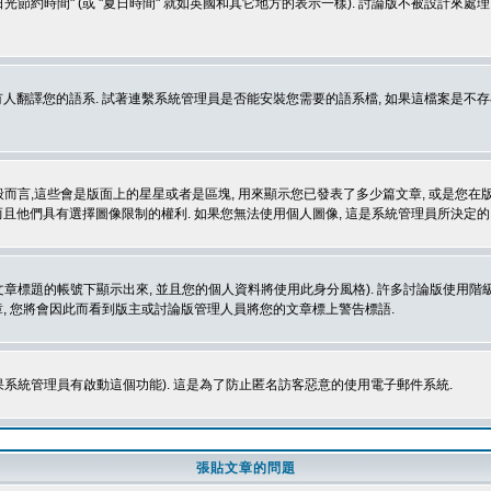
光節約時間" (或 "夏日時間" 就如英國和其它地方的表示一樣). 討論版不被設計來
的語系. 試著連繫系統管理員是否能安裝您需要的語系檔, 如果這檔案是不存在的, 請試著
般而言,這些會是版面上的星星或者是區塊, 用來顯示您已發表了多少篇文章, 或是您在版面
而且他們具有選擇圖像限制的權利. 如果您無法使用個人圖像, 這是系統管理員所決定的,
標題的帳號下顯示出來, 並且您的個人資料將使用此身分風格). 許多討論版使用階級
, 您將會因此而看到版主或討論版管理人員將您的文章標上警告標語.
如果系統管理員有啟動這個功能). 這是為了防止匿名訪客惡意的使用電子郵件系統.
張貼文章的問題