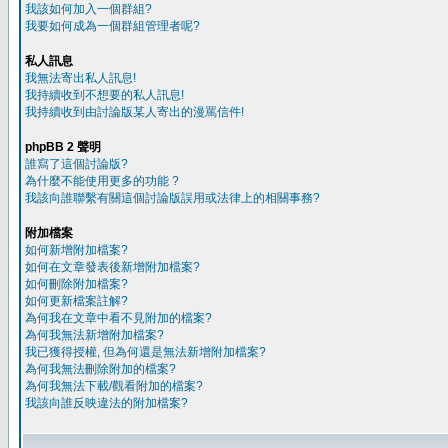
我該如何加入一個群組?
我要如何成為一個群組管理者呢?
私人訊息
我無法寄出私人訊息!
我持續收到不想要的私人訊息!
我持續收到由討論版某人寄出的漫罵信件!
phpBB 2 聲明
誰寫了這個討論版?
為什麼不能使用更多的功能 ?
我該向誰聯繫有關這個討論版誤用或法律上的相關事務?
附加檔案
如何新增附加檔案?
如何在文章發表後新增附加檔案?
如何刪除附加檔案?
如何更新檔案註解?
為何我在文章中看不見附加的檔案?
為何我無法新增附加檔案?
我已獲得授權, 但為何還是無法新增附加檔案?
為何我無法刪除附加的檔案?
為何我無法下載/觀看附加的檔案?
我該向誰反映違法的附加檔案?