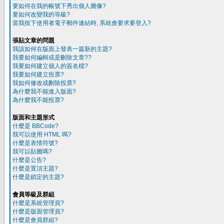
要如何在我的帳號下秀出個人圖像?
要如何改變我的等級?
當我按下使用者電子郵件連結時, 系統會要求要登入?
張貼文章的問題
我該如何在版面上發表一篇新的主題?
我要如何編輯或是刪除文章??
我要如何建立個人的簽名檔?
我要如何建立投票?
我如何修改或刪除投票?
為什麼我不能進入版面?
為什麼我不能投票?
版面和主題形式
什麼是 BBCode?
我可以使用 HTML 嗎?
什麼是表情符號?
我可以貼圖嗎?
什麼是公告?
什麼是置頂主題?
什麼是鎖定的主題?
會員等級及群組
什麼是系統管理員?
什麼是版面管理員?
什麼是會員群組?