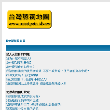
動物新樂園 首頁
登入及註冊的問題
我為什麼不能登入?
為什麼我要註冊呢?
為什麼我會自動登出?
我該如何讓我的使用者帳號, 不要出現於線上使用者的列表中呢?
我遺失密碼了, 該怎麼辦!
我已經註冊了, 但是卻不能登入!
我已經按照以上步驟註冊, 但是還是無法登入?!
使用者的偏好設定
我要如何更改我的設定呢?
討論版顯示的時間不正確!
我已經更改時區了, 但是時間依然是錯誤的!
語系清單中沒有我的語系!