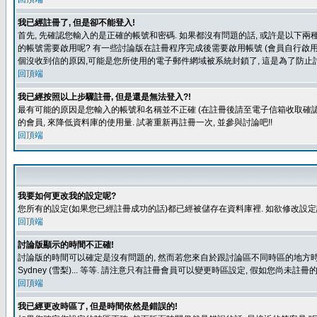
我已經註冊了, 但是卻不能登入!
首先, 先確認您輸入的是正確的帳號和密碼. 如果都沒有問題的話, 或許是以下兩種情
的帳號需要啟用呢? 有一些討論版在註冊程序完成後需要啟用帳號 (會員自行啟用
個沒收到信的原因,可能是您所使用的電子郵件網域被系統封鎖了, 這是為了防止討
回頂端
我已經按照以上步驟註冊, 但是還是無法登入?!
最有可能的原因是您輸入的帳號和名稱並不正確 (在註冊後請至電子信箱收取確認
的會員, 來降低資料庫的使用量. 試著重新再註冊一次, 並參與討論吧!!
回頂端
我要如何更改我的設定呢?
您所有的設定(如果您已經註冊成功的話)都已經被儲存在資料庫裡. 如欲修改設
回頂端
討論版顯示的時間不正確!
討論版的時間可以確定是沒有問題的, 然而若您來自於跟討論區不同時區的地方時, 就有可能發
Sydney (雪梨)... 等等. 請注意只有註冊會員可以變更時區設定, 假如您尚未註
回頂端
我已經更改時區了, 但是時間依然是錯誤的!