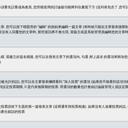
 必須要先註冊成為會員, 您所能使用的討論版功能將列在畫面下方 (這列表包含了
您可以
 您可以按下標題旁的 "編輯" 的按鈕來編輯一篇文章 (有時候只能在文章發表後限制
沒有人回覆您的文章時, 那些資訊將不會出現, 當版主或是系統管理員編輯您的文章時,
. 當建立好簽名檔後, 您可以在發表文章下的選項內, 勾選
附上簽名
的選項來附加您的
)
被允許的話), 您可以在主要發表欄裡看到 "加入投票" 的選項 (如果您不能看到這項
同時設定投票期限, 0 是代表無限期的投票. 而選項的數量也許會由討論版管理人員設定
改投票請按下主題的第一篇發表文章 (這裡通常與投票相連). 如果沒有人放棄投票的話, 
而產生錯誤的投票