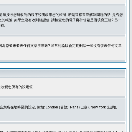
您必須按照您所收到的程序說明啟用您的帳號. 若是這樣還沒解決問題的話, 是否您
的帳號. 如果您沒有收到確認信, 請檢查您的電子郵件信箱是否填寫正確? 另一
案.
是因為您並未發表任何文章所導致? 通常討論版會定期刪除一些沒有發表任何文章
您改變您所有的設定值
如: London (倫敦), Paris (巴黎), New York (紐約),