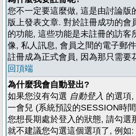
您不一定要這麼做, 這是由討論版
版上發表文章. 對於註冊成功的會
的功能, 這些功能是未註冊的訪客所
像, 私人訊息, 會員之間的電子郵件發
註冊成為正式會員, 因為那只需要
回頂端
為什麼我會自動登出?
如果您沒有勾選
自動登入
的選項,
一會兒 (系統預設的SESSION時
您想長期處於登入的狀態, 請勾選那
就不建議您勾選這個選項了, 例如: 