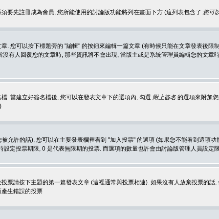
 必須要先註冊成為會員, 您所能使用的討論版功能將列在畫面下方 (這列表包含了
您可以
 您可以按下標題旁的 "編輯" 的按鈕來編輯一篇文章 (有時候只能在文章發表後限制
沒有人回覆您的文章時, 那些資訊將不會出現, 當版主或是系統管理員編輯您的文章時,
. 當建立好簽名檔後, 您可以在發表文章下的選項內, 勾選
附上簽名
的選項來附加您的
)
被允許的話), 您可以在主要發表欄裡看到 "加入投票" 的選項 (如果您不能看到這項
同時設定投票期限, 0 是代表無限期的投票. 而選項的數量也許會由討論版管理人員設定
改投票請按下主題的第一篇發表文章 (這裡通常與投票相連). 如果沒有人放棄投票的話, 
而產生錯誤的投票