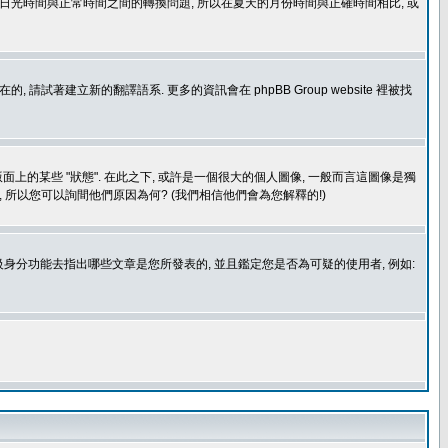
處理日光時間與正常時間之間的轉換問題, 所以在夏天的月份時間與正確時間相比, 或
建立新的翻譯語系. 更多的資訊會在 phpBB Group website 裡被找
上的某些 "狀態". 在此之下, 或許是一個很大的個人圖像, 一般而言這圖像是獨
 所以您可以詢間他們原因為何? (我們相信他們會為您解釋的!)
身分功能去指出哪些文章是您所發表的, 並且鑑定您是否為可疑的使用者, 例如: