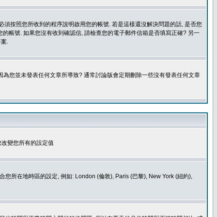
您必須按照您所收到的程序說明啟用您的帳號. 若是這樣還沒解決問題的話, 是否您
的帳號. 如果您沒有收到確認信, 請檢查您的電子郵件信箱是否填寫正確? 另一
案.
是因為您並未發表任何文章所導致? 通常討論版會定期刪除一些沒有發表任何文章
您改變您所有的設定值
如: London (倫敦), Paris (巴黎), New York (紐約),