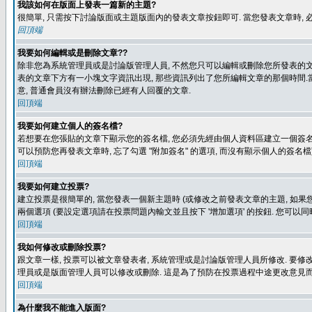
我該如何在版面上發表一篇新的主題?
很簡單, 只需按下討論版面或主題版面內的發表文章按鈕即可. 當您發表文章時,
回頂端
我要如何編輯或是刪除文章??
除非您為系統管理員或是討論版管理人員, 不然您只可以編輯或刪除您所發表的文章.
表的文章下方有一小塊文字資訊出現, 那些資訊列出了您所編輯文章的那個時間.當
意, 普通會員沒有辦法刪除已經有人回覆的文章.
回頂端
我要如何建立個人的簽名檔?
若想要在您張貼的文章下顯示您的簽名檔, 您必須先經由個人資料區建立一個簽名檔
可以預防您再發表文章時, 忘了勾選 "附加簽名" 的選項, 而沒有顯示個人的簽名檔
回頂端
我要如何建立投票?
建立投票是很簡單的, 當您發表一個新主題時 (或修改之前發表文章的主題, 如果您
兩個選項 (要設定選項請在投票問題內輸文並且按下 '增加選項' 的按鈕. 您可以
回頂端
我如何修改或刪除投票?
跟文章一樣, 投票可以被文章發表者, 系統管理或是討論版管理人員所修改. 要修
理員或是版面管理人員可以修改或刪除. 這是為了預防在投票過程中途更改意見
回頂端
為什麼我不能進入版面?