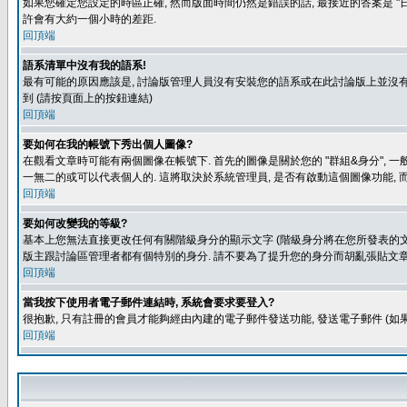
如果您確定您設定的時區正確, 然而版面時間仍然是錯誤的話, 最接近的答案是 "日
許會有大約一個小時的差距.
回頂端
語系清單中沒有我的語系!
最有可能的原因應該是, 討論版管理人員沒有安裝您的語系或在此討論版上並沒有人翻譯您
到 (請按頁面上的按鈕連結)
回頂端
要如何在我的帳號下秀出個人圖像?
在觀看文章時可能有兩個圖像在帳號下. 首先的圖像是關於您的 "群組&身分", 一
一無二的或可以代表個人的. 這將取決於系統管理員, 是否有啟動這個圖像功能, 
回頂端
要如何改變我的等級?
基本上您無法直接更改任何有關階級身分的顯示文字 (階級身分將在您所發表的文章
版主跟討論區管理者都有個特別的身分. 請不要為了提升您的身分而胡亂張貼文章
回頂端
當我按下使用者電子郵件連結時, 系統會要求要登入?
很抱歉, 只有註冊的會員才能夠經由內建的電子郵件發送功能, 發送電子郵件 (
回頂端