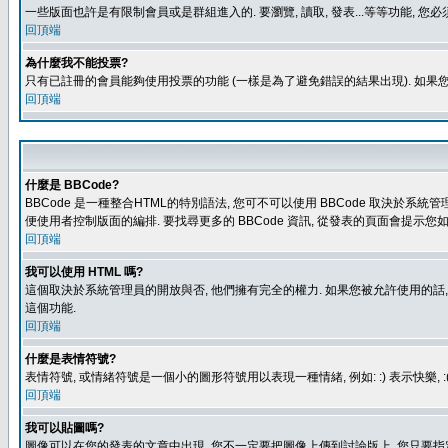
一些版面也許是有限制會員或是群組進入的. 要瀏覽, 讀取, 發表...等等功能,
回頂端
為什麼我不能投票?
只有已註冊的會員能夠使用投票的功能 (一樣是為了避免錯誤的結果出現). 如果
回頂端
什麼是 BBCode?
BBCode 是一種整合HTML的特別語法, 您可不可以使用 BBCode 取決於系統管
便使用者控制版面的編排. 要找尋更多的 BBCode 資訊, 從發表的頁面會提示您如
回頂端
我可以使用 HTML 嗎?
這個取決於系統管理員的開放與否, 他們擁有完全的權力. 如果您被允許使用的話,
這個功能.
回頂端
什麼是表情符號?
表情符號, 或情緒符號是一個小的圖形符號用以表現一種情緒, 例如: :) 表示快
回頂端
我可以貼圖嗎?
圖像可以在您的發表的文章中出現, 您不一定要把圖像上傳到討論版上, 您只要指定圖像的連結位置