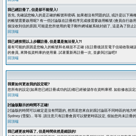
我已經註冊了, 但是卻不能登入!
首先, 先確認您輸入的是正確的帳號和密碼. 如果都沒有問題的話, 或許是以下兩種情
的帳號需要啟用呢? 有一些討論版在註冊程序完成後需要啟用帳號 (會員自行啟用
個沒收到信的原因,可能是您所使用的電子郵件網域被系統封鎖了, 這是為了防止討
回頂端
我已經按照以上步驟註冊, 但是還是無法登入?!
最有可能的原因是您輸入的帳號和名稱並不正確 (在註冊後請至電子信箱收取確認
的會員, 來降低資料庫的使用量. 試著重新再註冊一次, 並參與討論吧!!
回頂端
我要如何更改我的設定呢?
您所有的設定(如果您已經註冊成功的話)都已經被儲存在資料庫裡. 如欲修改設
回頂端
討論版顯示的時間不正確!
討論版的時間可以確定是沒有問題的, 然而若您來自於跟討論區不同時區的地方時, 就有可能發
Sydney (雪梨)... 等等. 請注意只有註冊會員可以變更時區設定, 假如您尚未註
回頂端
我已經更改時區了, 但是時間依然是錯誤的!