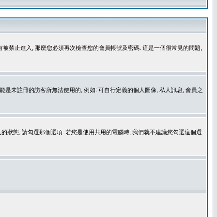
沒有被禁止進入, 那麼您必須再次檢查您的會員帳號及密碼. 這是一個很常見的問題,
是未註冊的訪客所無法使用的, 例如: 可自行定義的個人圖像, 私人訊息, 會員之
登入的狀態, 請勾選那個選項. 若您是使用共用的電腦時, 我們就不建議您勾選這個選