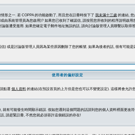
形之一. 若 COPPA 的功能啟動了, 而且您在註冊時按下了
我未滿十三歲
的連結, 
或由系統管理員為您啟用)? 如果您已收到了確認信, 請按照您所收到的程序說明啟用您
論版遭受濫用. 如果您確定電子郵件地址無誤的話, 請向討論版管理人員聯繫以取得答
信) 或是討論版管理人員因為某些原因刪除了您的帳號. 如果為後者的話, 很有可能
使用者的偏好設定
定請點選
個人資料
的連結(在預設首頁的上方但是您也可以不變更設定). 這樣將會允許
生時間顯示錯誤. 假如您遇到這個問題的話請到您的個人資料裡面更改符合您所在地時區的設定, 例
冊的話, 請趕緊註冊, 不然您就必須容許這個錯誤的存在!