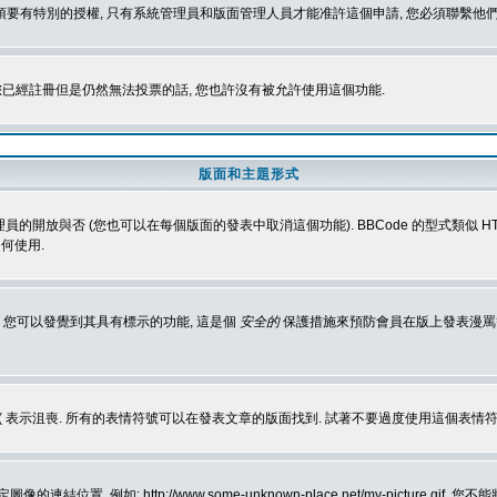
 您必須要有特別的授權, 只有系統管理員和版面管理人員才能准許這個申請, 您必須聯繫他們
您已經註冊但是仍然無法投票的話, 您也許沒有被允許使用這個功能.
版面和主題形式
理員的開放與否 (您也可以在每個版面的發表中取消這個功能). BBCode 的型式類似 HTML
何使用.
 您可以發覺到其具有標示的功能, 這是個
安全的
保護措施來預防會員在版上發表漫罵等會
樂, :( 表示沮喪. 所有的表情符號可以在發表文章的版面找到. 試著不要過度使用這
, 例如: http://www.some-unknown-place.net/my-picture