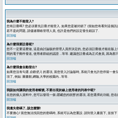
我為什麼不能登入?
您有註冊嗎? 您必須要先註冊才能登入. 如果您是被封鎖了 (假如您有看到這個訊息
若不是此問題, 請儘速聯絡管理人員, 也許是他們的設定發生錯誤了.
回頂端
為什麼我要註冊呢?
您不一定要這麼做, 這是由討論版的管理人員所決定的, 您必須註冊後才能在版上發
間的電子郵件發送, 使用者群組的認證 ...等等. 建議您註冊成為正式會員, 因為
回頂端
為什麼我會自動登出?
如果您沒有勾選
自動登入
的選項, 當您登入討論版時, 系統只會允許您停留一會兒
項了, 例如: 圖書館,網咖,大學的校園內...等等.
回頂端
我該如何讓我的使用者帳號, 不要出現於線上使用者的列表中呢?
在您的個人資料中, 您可以發現一個
隱藏您的狀態
的選項, 若您選擇此功能, 
回頂端
我遺失密碼了, 該怎麼辦!
不要擔心! 當您無法找回您的密碼時, 系統可以為您重設. 請到登入畫面下, 並按下
回頂端