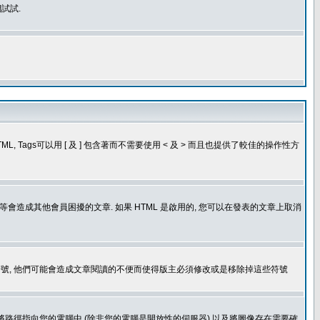
試試.
, Tags可以用 [ 及 ] 包含著而不需要使用 < 及 > 而且也提供了較佳的操作性方
造成其他會員困擾的文章. 如果 HTML 是啟用的, 您可以在發表的文章上取消
個表情符號, 他們可能會造成文章閱讀的不便而使得版主必須修改或是移除掉這些符號
.gif. 您不能將路徑指向您的電腦中 (除非您的電腦是開放性的伺服器) 以及將圖像存在需要確