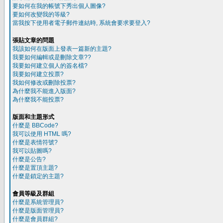
要如何在我的帳號下秀出個人圖像?
要如何改變我的等級?
當我按下使用者電子郵件連結時, 系統會要求要登入?
張貼文章的問題
我該如何在版面上發表一篇新的主題?
我要如何編輯或是刪除文章??
我要如何建立個人的簽名檔?
我要如何建立投票?
我如何修改或刪除投票?
為什麼我不能進入版面?
為什麼我不能投票?
版面和主題形式
什麼是 BBCode?
我可以使用 HTML 嗎?
什麼是表情符號?
我可以貼圖嗎?
什麼是公告?
什麼是置頂主題?
什麼是鎖定的主題?
會員等級及群組
什麼是系統管理員?
什麼是版面管理員?
什麼是會員群組?