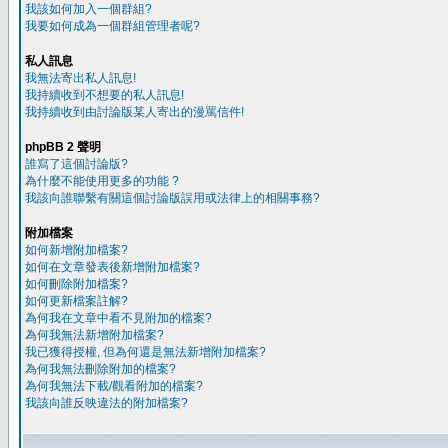
我該如何加入一個群組?
我要如何成為一個群組管理者呢?
私人訊息
我無法寄出私人訊息!
我持續收到不想要的私人訊息!
我持續收到由討論版某人寄出的漫罵信件!
phpBB 2 聲明
誰寫了這個討論版?
為什麼不能使用更多的功能 ?
我該向誰聯繫有關這個討論版誤用或法律上的相關事務?
附加檔案
如何新增附加檔案?
如何在文章發表後新增附加檔案?
如何刪除附加檔案?
如何更新檔案註解?
為何我在文章中看不見附加的檔案?
為何我無法新增附加檔案?
我已獲得授權, 但為何還是無法新增附加檔案?
為何我無法刪除附加的檔案?
為何我無法下載/觀看附加的檔案?
我該向誰反映違法的附加檔案?