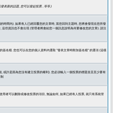
發表新的話題, 您可以發起投票...等等
.)
的時間內). 如果有人已經回覆您的文章時, 當您回到主題時, 您將會發現在您所發
 這些資訊也不會出現 (管理者將會給您一個訊息說明為何要修改您的文章). 請注
簽名檔. 您也可以在您的個人資料內選取 "發表文章時附加簽名檔" 的選項 (這樣
功能, 或許是因為您沒有建立投票的權利). 您必須輸入一個投票的標題並且至少要有
限制
使用者可以刪除或修改投票的項目, 無論如何, 如果已經有人投票, 就只有系統管