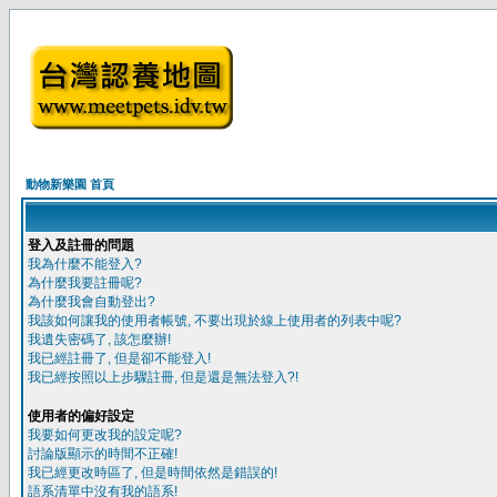
動物新樂園 首頁
登入及註冊的問題
我為什麼不能登入?
為什麼我要註冊呢?
為什麼我會自動登出?
我該如何讓我的使用者帳號, 不要出現於線上使用者的列表中呢?
我遺失密碼了, 該怎麼辦!
我已經註冊了, 但是卻不能登入!
我已經按照以上步驟註冊, 但是還是無法登入?!
使用者的偏好設定
我要如何更改我的設定呢?
討論版顯示的時間不正確!
我已經更改時區了, 但是時間依然是錯誤的!
語系清單中沒有我的語系!