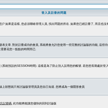
登入及註冊的問題
)? 如果是這樣, 您必須聯絡管理人員, 找出問題的所在. 如果您已經註冊了, 而且也
表文章. 對於註冊成功的會員, 系統將會允許您使用一些完整的討論版的功能, 這些功能
那只需要花您一點點的時間而已.
 (系統預設的SESSION時間). 這樣是為了防止別人誤用您的帳號. 若您想長期處於
您在線上狀態就只有討論版管理員及您自己知道. 您將成為一個隱形會員
忘記密碼
, 此功能將能讓您儘快的回到討論版