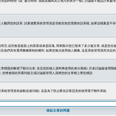
光節約時間" (或 "夏日時間" 就如英國和其它地方的表示一樣). 討論版不被設計來
的語系. 試著連繫系統管理員是否能安裝您需要的語系檔, 如果這檔案是不存在的, 請試著
般而言,這些會是版面上的星星或者是區塊, 用來顯示您已發表了多少篇文章, 或是您在版面
而且他們具有選擇圖像限制的權利. 如果您無法使用個人圖像, 這是系統管理員所決定的,
標題的帳號下顯示出來, 並且您的個人資料將使用此身分風格). 許多討論版使用階級
, 您將會因此而看到版主或討論版管理人員將您的文章標上警告標語.
如果系統管理員有啟動這個功能). 這是為了防止匿名訪客惡意的使用電子郵件系統.
張貼文章的問題