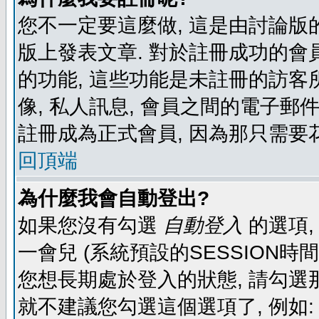
您不一定要這麼做, 這是由討論版
版上發表文章. 對於註冊成功的會
的功能, 這些功能是未註冊的訪客所
像, 私人訊息, 會員之間的電子郵件發
註冊成為正式會員, 因為那只需要
回頂端
為什麼我會自動登出?
如果您沒有勾選
自動登入
的選項,
一會兒 (系統預設的SESSION時
您想長期處於登入的狀態, 請勾選那
就不建議您勾選這個選項了, 例如: 