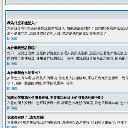
我為什麼不能登入?
您有註冊嗎? 您必須要先註冊才能登入. 如果您是被封鎖了 (假如您有看到這個訊息
若不是此問題, 請儘速聯絡管理人員, 也許是他們的設定發生錯誤了.
回頂端
為什麼我要註冊呢?
您不一定要這麼做, 這是由討論版的管理人員所決定的, 您必須註冊後才能在版上發
間的電子郵件發送, 使用者群組的認證 ...等等. 建議您註冊成為正式會員, 因為
回頂端
為什麼我會自動登出?
如果您沒有勾選
自動登入
的選項, 當您登入討論版時, 系統只會允許您停留一會兒
項了, 例如: 圖書館,網咖,大學的校園內...等等.
回頂端
我該如何讓我的使用者帳號, 不要出現於線上使用者的列表中呢?
在您的個人資料中, 您可以發現一個
隱藏您的狀態
的選項, 若您選擇此功能, 
回頂端
我遺失密碼了, 該怎麼辦!
不要擔心! 當您無法找回您的密碼時, 系統可以為您重設. 請到登入畫面下, 並按下
回頂端