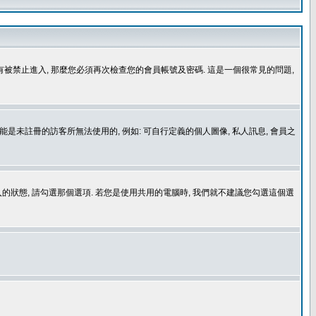
沒有被禁止進入, 那麼您必須再次檢查您的會員帳號及密碼. 這是一個很常見的問題,
是未註冊的訪客所無法使用的, 例如: 可自行定義的個人圖像, 私人訊息, 會員之
登入的狀態, 請勾選那個選項. 若您是使用共用的電腦時, 我們就不建議您勾選這個選