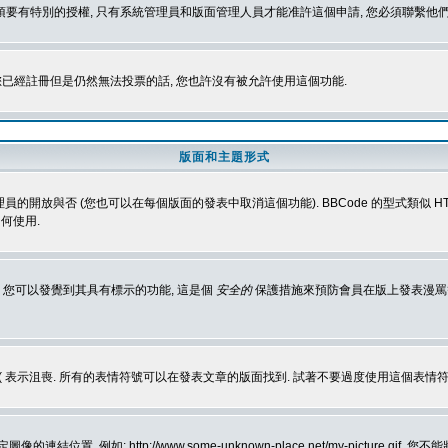
 您必須要有特別的授權, 只有系統管理員和版面管理人員才能准許這個申請, 您必須聯繫他們
您已經註冊但是仍然無法投票的話, 您也許沒有被允許使用這個功能.
版面和主題形式
理員的開放與否 (您也可以在每個版面的發表中取消這個功能). BBCode 的型式類似 HTML
何使用.
 您可以發覺到其具有標示的功能, 這是個
安全的
保護措施來預防會員在版上發表漫罵等會
樂, :( 表示沮喪. 所有的表情符號可以在發表文章的版面找到. 試著不要過度使用這
, 例如: http://www.some-unknown-place.net/my-picture