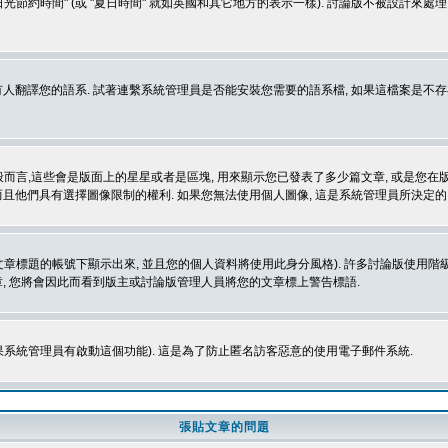
光節約時間" (或 "夏日時間" 就如英國和其它地方的表示一樣). 討論版不被設計來
的語系. 試著連繫系統管理員是否能安裝您需要的語系檔, 如果這檔案是不存在的, 請試著
般而言,這些會是版面上的星星或者是區塊, 用來顯示您已發表了多少篇文章, 或是您在版面
而且他們具有選擇圖像限制的權利. 如果您無法使用個人圖像, 這是系統管理員所決定的,
標題的帳號下顯示出來, 並且您的個人資料將使用此身分風格). 許多討論版使用階級
, 您將會因此而看到版主或討論版管理人員將您的文章標上警告標語.
如果系統管理員有啟動這個功能). 這是為了防止匿名訪客惡意的使用電子郵件系統.
張貼文章的問題