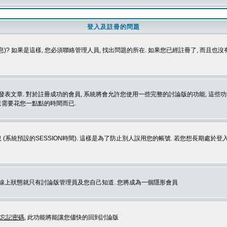
登入及註冊的問題
)? 如果是這樣, 您必須聯絡管理人員, 找出問題的所在. 如果您已經註冊了, 而且也
表文章. 對於註冊成功的會員, 系統將會允許您使用一些完整的討論版的功能, 這些功能
那只需要花您一點點的時間而已.
 (系統預設的SESSION時間). 這樣是為了防止別人誤用您的帳號. 若您想長期處於
您在線上狀態就只有討論版管理員及您自己知道. 您將成為一個隱形會員
忘記密碼
, 此功能將能讓您儘快的回到討論版