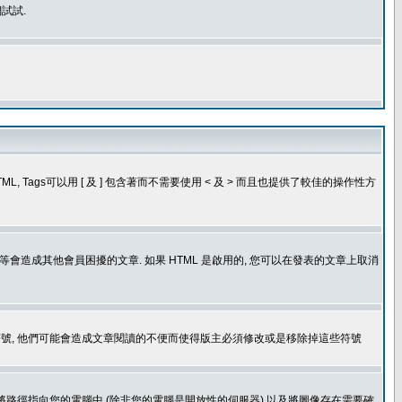
試試.
, Tags可以用 [ 及 ] 包含著而不需要使用 < 及 > 而且也提供了較佳的操作性方
造成其他會員困擾的文章. 如果 HTML 是啟用的, 您可以在發表的文章上取消
個表情符號, 他們可能會造成文章閱讀的不便而使得版主必須修改或是移除掉這些符號
.gif. 您不能將路徑指向您的電腦中 (除非您的電腦是開放性的伺服器) 以及將圖像存在需要確