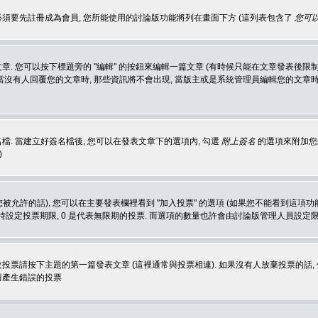
 必須要先註冊成為會員, 您所能使用的討論版功能將列在畫面下方 (這列表包含了
您可以
 您可以按下標題旁的 "編輯" 的按鈕來編輯一篇文章 (有時候只能在文章發表後限制
沒有人回覆您的文章時, 那些資訊將不會出現, 當版主或是系統管理員編輯您的文章時,
. 當建立好簽名檔後, 您可以在發表文章下的選項內, 勾選
附上簽名
的選項來附加您的
)
被允許的話), 您可以在主要發表欄裡看到 "加入投票" 的選項 (如果您不能看到這項
同時設定投票期限, 0 是代表無限期的投票. 而選項的數量也許會由討論版管理人員設定
改投票請按下主題的第一篇發表文章 (這裡通常與投票相連). 如果沒有人放棄投票的話, 
而產生錯誤的投票