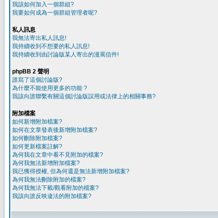
我該如何加入一個群組?
我要如何成為一個群組管理者呢?
私人訊息
我無法寄出私人訊息!
我持續收到不想要的私人訊息!
我持續收到由討論版某人寄出的漫罵信件!
phpBB 2 聲明
誰寫了這個討論版?
為什麼不能使用更多的功能 ?
我該向誰聯繫有關這個討論版誤用或法律上的相關事務?
附加檔案
如何新增附加檔案?
如何在文章發表後新增附加檔案?
如何刪除附加檔案?
如何更新檔案註解?
為何我在文章中看不見附加的檔案?
為何我無法新增附加檔案?
我已獲得授權, 但為何還是無法新增附加檔案?
為何我無法刪除附加的檔案?
為何我無法下載/觀看附加的檔案?
我該向誰反映違法的附加檔案?