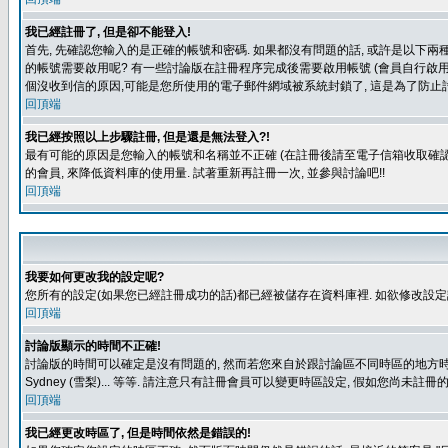
我已經註冊了, 但是卻不能登入!
首先, 先確認您輸入的是正確的帳號和密碼. 如果都沒有問題的話, 或許是以下兩種情
的帳號需要啟用呢? 有一些討論版在註冊程序完成後需要啟用帳號 (會員自行啟用
個沒收到信的原因,可能是您所使用的電子郵件網域被系統封鎖了, 這是為了防止討
回頂端
我已經按照以上步驟註冊, 但是還是無法登入?!
最有可能的原因是您輸入的帳號和名稱並不正確 (在註冊後請至電子信箱收取確認
的會員, 來降低資料庫的使用量. 試著重新再註冊一次, 並參與討論吧!!
回頂端
我要如何更改我的設定呢?
您所有的設定(如果您已經註冊成功的話)都已經被儲存在資料庫裡. 如欲修改設
回頂端
討論版顯示的時間不正確!
討論版的時間可以確定是沒有問題的, 然而若您來自於跟討論區不同時區的地方時, 就有可能發
Sydney (雪梨)... 等等. 請注意只有註冊會員可以變更時區設定, 假如您尚未註
回頂端
我已經更改時區了, 但是時間依然是錯誤的!