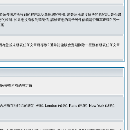
您必須按照您所收到的程序說明啟用您的帳號. 若是這樣還沒解決問題的話, 是否您
的帳號. 如果您沒有收到確認信, 請檢查您的電子郵件信箱是否填寫正確? 另一
案.
是因為您並未發表任何文章所導致? 通常討論版會定期刪除一些沒有發表任何文章
您改變您所有的設定值
如: London (倫敦), Paris (巴黎), New York (紐約),