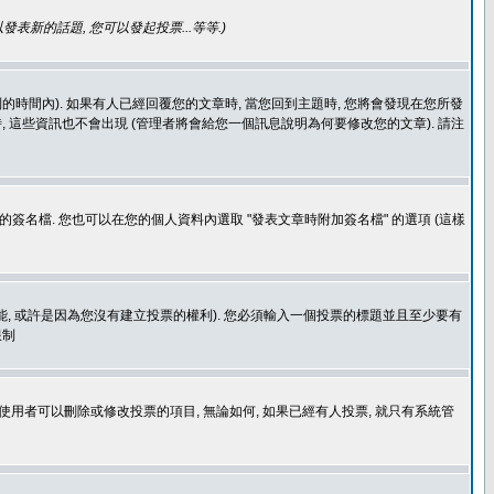
發表新的話題, 您可以發起投票...等等
.)
的時間內). 如果有人已經回覆您的文章時, 當您回到主題時, 您將會發現在您所發
 這些資訊也不會出現 (管理者將會給您一個訊息說明為何要修改您的文章). 請注
簽名檔. 您也可以在您的個人資料內選取 "發表文章時附加簽名檔" 的選項 (這樣
功能, 或許是因為您沒有建立投票的權利). 您必須輸入一個投票的標題並且至少要有
限制
使用者可以刪除或修改投票的項目, 無論如何, 如果已經有人投票, 就只有系統管