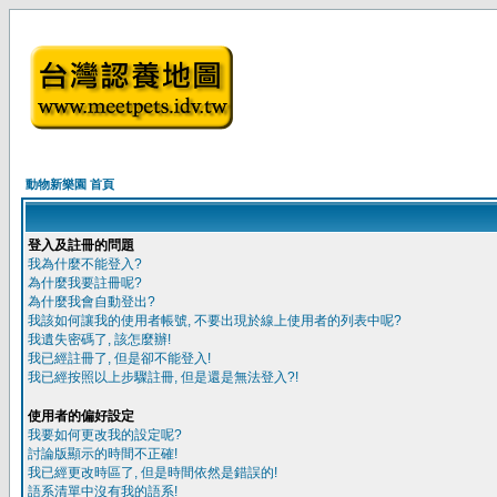
動物新樂園 首頁
登入及註冊的問題
我為什麼不能登入?
為什麼我要註冊呢?
為什麼我會自動登出?
我該如何讓我的使用者帳號, 不要出現於線上使用者的列表中呢?
我遺失密碼了, 該怎麼辦!
我已經註冊了, 但是卻不能登入!
我已經按照以上步驟註冊, 但是還是無法登入?!
使用者的偏好設定
我要如何更改我的設定呢?
討論版顯示的時間不正確!
我已經更改時區了, 但是時間依然是錯誤的!
語系清單中沒有我的語系!