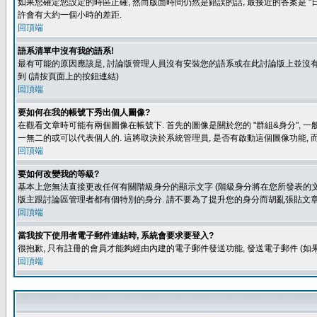
如果您確定您設定的時區正確, 然而版面時間仍然是錯誤的話, 最接近的答案是 "日
許會有大約一個小時的差距.
回頂端
語系清單中沒有我的語系!
最有可能的原因應該是, 討論版管理人員沒有安裝您的語系或在此討論版上並沒有人翻譯您
到 (請按頁面上的按鈕連結)
回頂端
要如何在我的帳號下秀出個人圖像?
在觀看文章時可能有兩個圖像在帳號下. 首先的圖像是關於您的 "群組&身分", 一
一無二的或可以代表個人的. 這將取決於系統管理員, 是否有啟動這個圖像功能, 
回頂端
要如何改變我的等級?
基本上您無法直接更改任何有關階級身分的顯示文字 (階級身分將在您所發表的文章
版主跟討論區管理者都有個特別的身分. 請不要為了提升您的身分而胡亂張貼文章
回頂端
當我按下使用者電子郵件連結時, 系統會要求要登入?
很抱歉, 只有註冊的會員才能夠經由內建的電子郵件發送功能, 發送電子郵件 (
回頂端