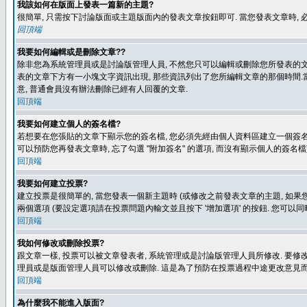
我該如何在版面上發表一篇新的主題?
很簡單, 只需按下討論版面或主題版面內的發表文章按鈕即可. 當您發表文章時,
回頂端
我要如何編輯或是刪除文章??
除非您為系統管理員或是討論版管理人員, 不然您只可以編輯或刪除您所發表的文章.
表的文章下方有一小塊文字資訊出現, 那些資訊列出了您所編輯文章的那個時間.當
意, 普通會員沒有辦法刪除已經有人回覆的文章.
回頂端
我要如何建立個人的簽名檔?
若想要在您張貼的文章下顯示您的簽名檔, 您必須先經由個人資料區建立一個簽名檔
可以預防您再發表文章時, 忘了勾選 "附加簽名" 的選項, 而沒有顯示個人的簽名檔
回頂端
我要如何建立投票?
建立投票是很簡單的, 當您發表一個新主題時 (或修改之前發表文章的主題, 如果您
兩個選項 (要設定選項請在投票問題內輸文並且按下 '增加選項' 的按鈕. 您可以
回頂端
我如何修改或刪除投票?
跟文章一樣, 投票可以被文章發表者, 系統管理或是討論版管理人員所修改. 要修
理員或是版面管理人員可以修改或刪除. 這是為了預防在投票過程中途更改意見
回頂端
為什麼我不能進入版面?