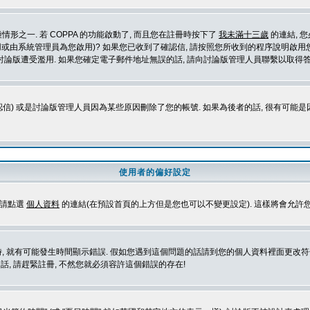
形之一. 若 COPPA 的功能啟動了, 而且您在註冊時按下了
我未滿十三歲
的連結, 
或由系統管理員為您啟用)? 如果您已收到了確認信, 請按照您所收到的程序說明啟用您
論版遭受濫用. 如果您確定電子郵件地址無誤的話, 請向討論版管理人員聯繫以取得答
信) 或是討論版管理人員因為某些原因刪除了您的帳號. 如果為後者的話, 很有可能
使用者的偏好設定
定請點選
個人資料
的連結(在預設首頁的上方但是您也可以不變更設定). 這樣將會允許
生時間顯示錯誤. 假如您遇到這個問題的話請到您的個人資料裡面更改符合您所在地時區的設定, 例
冊的話, 請趕緊註冊, 不然您就必須容許這個錯誤的存在!