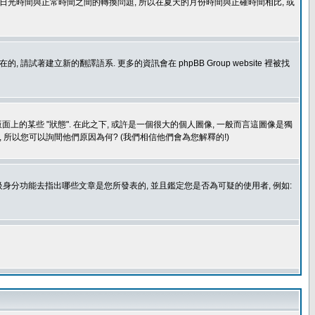
處理日光時間與正常時間之間的轉換問題, 所以在夏天的月份時間與正確時間相比, 或
建立新的翻譯語系. 更多的資訊會在 phpBB Group website 裡被找
上的某些 "狀態". 在此之下, 或許是一個很大的個人圖像, 一般而言這圖像是獨
 所以您可以詢間他們原因為何? (我們相信他們會為您解釋的!)
身分功能去指出哪些文章是您所發表的, 並且鑑定您是否為可疑的使用者, 例如: