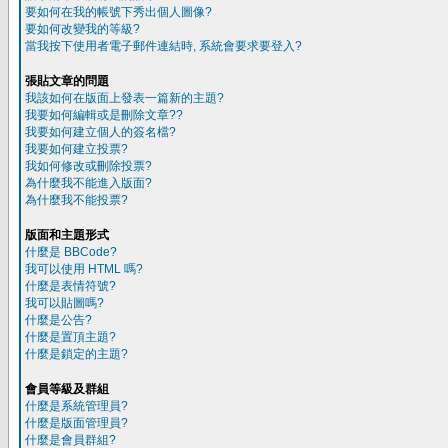
要如何在我的帳號下秀出個人圖像?
要如何改變我的等級?
當我按下使用者電子郵件連結時, 系統會要求要登入?
張貼文章的問題
我該如何在版面上發表一篇新的主題?
我要如何編輯或是刪除文章??
我要如何建立個人的簽名檔?
我要如何建立投票?
我如何修改或刪除投票?
為什麼我不能進入版面?
為什麼我不能投票?
版面和主題形式
什麼是 BBCode?
我可以使用 HTML 嗎?
什麼是表情符號?
我可以貼圖嗎?
什麼是公告?
什麼是置頂主題?
什麼是鎖定的主題?
會員等級及群組
什麼是系統管理員?
什麼是版面管理員?
什麼是會員群組?