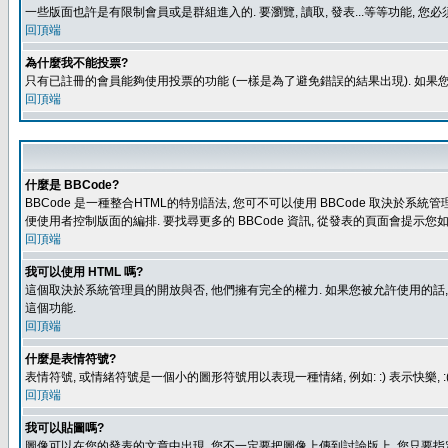
一些版面也許是有限制會員或是群組進入的. 要瀏覽, 讀取, 發表...等等功能,
回頂端
為什麼我不能投票?
只有已註冊的會員能夠使用投票的功能 (一樣是為了避免錯誤的結果出現). 如果
回頂端
什麼是 BBCode?
BBCode 是一種整合HTML的特別語法, 您可不可以使用 BBCode 取決於系統管
便使用者控制版面的編排. 要找尋更多的 BBCode 資訊, 從發表的頁面會提示您如
回頂端
我可以使用 HTML 嗎?
這個取決於系統管理員的開放與否, 他們擁有完全的權力. 如果您被允許使用的話,
這個功能.
回頂端
什麼是表情符號?
表情符號, 或情緒符號是一個小的圖形符號用以表現一種情緒, 例如: :) 表示快
回頂端
我可以貼圖嗎?
圖像可以在您的發表的文章中出現, 您不一定要把圖像上傳到討論版上, 您只要指定圖像的連結位置