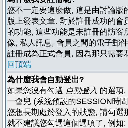
您不一定要這麼做, 這是由討論版
版上發表文章. 對於註冊成功的會
的功能, 這些功能是未註冊的訪客所
像, 私人訊息, 會員之間的電子郵件發
註冊成為正式會員, 因為那只需要
回頂端
為什麼我會自動登出?
如果您沒有勾選
自動登入
的選項,
一會兒 (系統預設的SESSION時
您想長期處於登入的狀態, 請勾選那
就不建議您勾選這個選項了, 例如: 