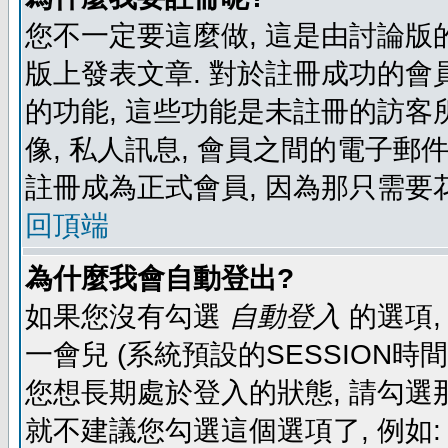
您不一定要這麼做, 這是由討論版
版上發表文章. 對於註冊成功的會
的功能, 這些功能是未註冊的訪客所
像, 私人訊息, 會員之間的電子郵件發
註冊成為正式會員, 因為那只需要
回頂端
為什麼我會自動登出?
如果您沒有勾選
自動登入
的選項,
一會兒 (系統預設的SESSION時
您想長期處於登入的狀態, 請勾選那
就不建議您勾選這個選項了, 例如: 