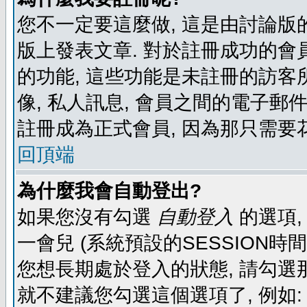
您不一定要這麼做, 這是由討論版
版上發表文章. 對於註冊成功的會
的功能, 這些功能是未註冊的訪客所
像, 私人訊息, 會員之間的電子郵件發
註冊成為正式會員, 因為那只需要
回頂端
為什麼我會自動登出?
如果您沒有勾選
自動登入
的選項,
一會兒 (系統預設的SESSION時
您想長期處於登入的狀態, 請勾選那
就不建議您勾選這個選項了, 例如: 