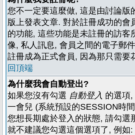
您不一定要這麼做, 這是由討論版
版上發表文章. 對於註冊成功的會
的功能, 這些功能是未註冊的訪客所
像, 私人訊息, 會員之間的電子郵件發
註冊成為正式會員, 因為那只需要
回頂端
為什麼我會自動登出?
如果您沒有勾選
自動登入
的選項,
一會兒 (系統預設的SESSION時
您想長期處於登入的狀態, 請勾選那
就不建議您勾選這個選項了, 例如: 