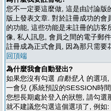
您不一定要這麼做, 這是由討論版
版上發表文章. 對於註冊成功的會
的功能, 這些功能是未註冊的訪客所
像, 私人訊息, 會員之間的電子郵件發
註冊成為正式會員, 因為那只需要
回頂端
為什麼我會自動登出?
如果您沒有勾選
自動登入
的選項,
一會兒 (系統預設的SESSION時
您想長期處於登入的狀態, 請勾選那
就不建議您勾選這個選項了, 例如: 