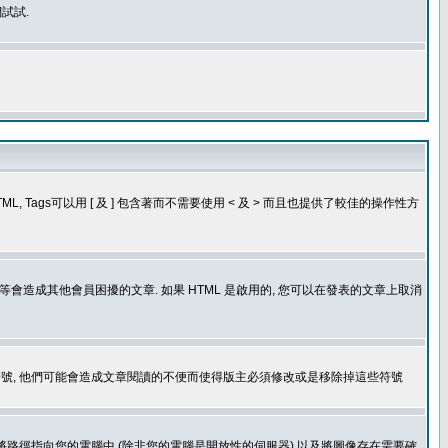
試試.
, Tags可以用 [ 及 ] 包含著而不需要使用 < 及 > 而且也提供了較佳的操作性方
造成其他會員困擾的文章. 如果 HTML 是啟用的, 您可以在發表的文章上取消
個表情符號, 他們可能會造成文章閱讀的不便而使得版主必須修改或是移除掉這些符號
.gif. 您不能將路徑指向您的電腦中 (除非您的電腦是開放性的伺服器) 以及將圖像存在需要確