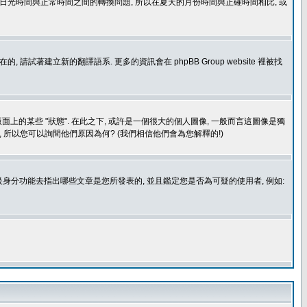
處理日光時間與正常時間之間的轉換問題, 所以在夏天的月份時間與正確時間相比, 或
建立新的翻譯語系. 更多的資訊會在 phpBB Group website 裡被找
上的某些 "狀態". 在此之下, 或許是一個很大的個人圖像, 一般而言這圖像是獨
 所以您可以詢間他們原因為何? (我們相信他們會為您解釋的!)
身分功能去指出哪些文章是您所發表的, 並且鑑定您是否為可疑的使用者, 例如: