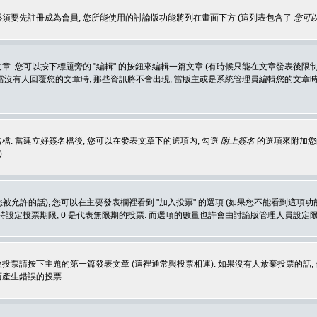
 必須要先註冊成為會員, 您所能使用的討論版功能將列在畫面下方 (這列表包含了
您可以
 您可以按下標題旁的 "編輯" 的按鈕來編輯一篇文章 (有時候只能在文章發表後限制
沒有人回覆您的文章時, 那些資訊將不會出現, 當版主或是系統管理員編輯您的文章時,
. 當建立好簽名檔後, 您可以在發表文章下的選項內, 勾選
附上簽名
的選項來附加您的
)
被允許的話), 您可以在主要發表欄裡看到 "加入投票" 的選項 (如果您不能看到這項
同時設定投票期限, 0 是代表無限期的投票. 而選項的數量也許會由討論版管理人員設定
改投票請按下主題的第一篇發表文章 (這裡通常與投票相連). 如果沒有人放棄投票的話, 
而產生錯誤的投票