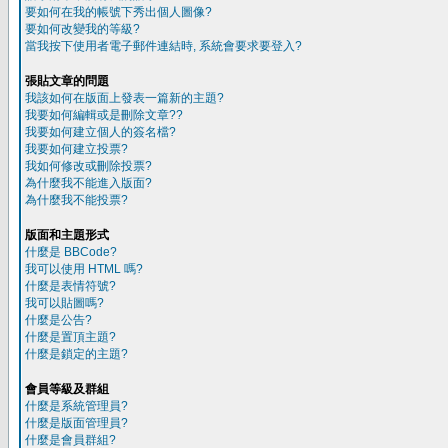
要如何在我的帳號下秀出個人圖像?
要如何改變我的等級?
當我按下使用者電子郵件連結時, 系統會要求要登入?
張貼文章的問題
我該如何在版面上發表一篇新的主題?
我要如何編輯或是刪除文章??
我要如何建立個人的簽名檔?
我要如何建立投票?
我如何修改或刪除投票?
為什麼我不能進入版面?
為什麼我不能投票?
版面和主題形式
什麼是 BBCode?
我可以使用 HTML 嗎?
什麼是表情符號?
我可以貼圖嗎?
什麼是公告?
什麼是置頂主題?
什麼是鎖定的主題?
會員等級及群組
什麼是系統管理員?
什麼是版面管理員?
什麼是會員群組?