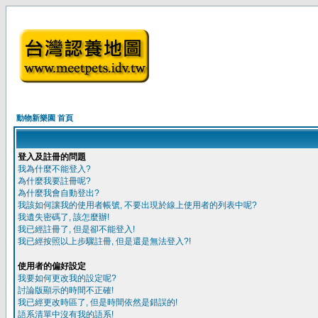
動物新樂園 首頁
登入及註冊的問題
我為什麼不能登入?
為什麼我要註冊呢?
為什麼我會自動登出?
我該如何讓我的使用者帳號, 不要出現於線上使用者的列表中呢?
我遺失密碼了, 該怎麼辦!
我已經註冊了, 但是卻不能登入!
我已經按照以上步驟註冊, 但是還是無法登入?!
使用者的偏好設定
我要如何更改我的設定呢?
討論版顯示的時間不正確!
我已經更改時區了, 但是時間依然是錯誤的!
語系清單中沒有我的語系!