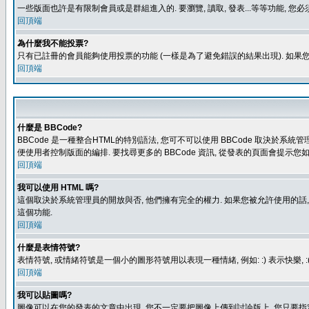
一些版面也許是有限制會員或是群組進入的. 要瀏覽, 讀取, 發表...等等功能,
回頂端
為什麼我不能投票?
只有已註冊的會員能夠使用投票的功能 (一樣是為了避免錯誤的結果出現). 如果
回頂端
什麼是 BBCode?
BBCode 是一種整合HTML的特別語法, 您可不可以使用 BBCode 取決於系統管
便使用者控制版面的編排. 要找尋更多的 BBCode 資訊, 從發表的頁面會提示您如
回頂端
我可以使用 HTML 嗎?
這個取決於系統管理員的開放與否, 他們擁有完全的權力. 如果您被允許使用的話,
這個功能.
回頂端
什麼是表情符號?
表情符號, 或情緒符號是一個小的圖形符號用以表現一種情緒, 例如: :) 表示快
回頂端
我可以貼圖嗎?
圖像可以在您的發表的文章中出現, 您不一定要把圖像上傳到討論版上, 您只要指定圖像的連結位置