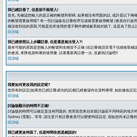
我已經註冊了, 但是卻不能登入!
首先, 先確認您輸入的是正確的帳號和密碼. 如果都沒有問題的話, 或許是以下兩種情
的帳號需要啟用呢? 有一些討論版在註冊程序完成後需要啟用帳號 (會員自行啟用
個沒收到信的原因,可能是您所使用的電子郵件網域被系統封鎖了, 這是為了防止討
回頂端
我已經按照以上步驟註冊, 但是還是無法登入?!
最有可能的原因是您輸入的帳號和名稱並不正確 (在註冊後請至電子信箱收取確認
的會員, 來降低資料庫的使用量. 試著重新再註冊一次, 並參與討論吧!!
回頂端
我要如何更改我的設定呢?
您所有的設定(如果您已經註冊成功的話)都已經被儲存在資料庫裡. 如欲修改設
回頂端
討論版顯示的時間不正確!
討論版的時間可以確定是沒有問題的, 然而若您來自於跟討論區不同時區的地方時, 就有可能發
Sydney (雪梨)... 等等. 請注意只有註冊會員可以變更時區設定, 假如您尚未註
回頂端
我已經更改時區了, 但是時間依然是錯誤的!