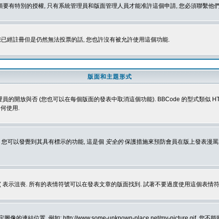
 您必須要有特別的授權, 只有系統管理員和版面管理人員才能准許這個申請, 您必須聯繫他們
您已經註冊但是仍然無法投票的話, 您也許沒有被允許使用這個功能.
版面和主題形式
理員的開放與否 (您也可以在每個版面的發表中取消這個功能). BBCode 的型式類似 HTML
何使用.
 您可以發覺到其具有標示的功能, 這是個
安全的
保護措施來預防會員在版上發表漫罵等會
樂, :( 表示沮喪. 所有的表情符號可以在發表文章的版面找到. 試著不要過度使用這
, 例如: http://www.some-unknown-place.net/my-picture