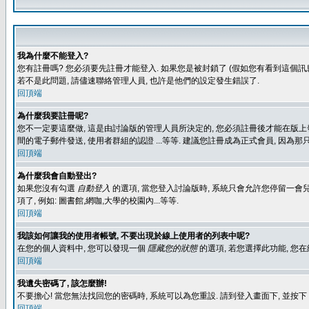
我為什麼不能登入?
您有註冊嗎? 您必須要先註冊才能登入. 如果您是被封鎖了 (假如您有看到這個訊息
若不是此問題, 請儘速聯絡管理人員, 也許是他們的設定發生錯誤了.
回頂端
為什麼我要註冊呢?
您不一定要這麼做, 這是由討論版的管理人員所決定的, 您必須註冊後才能在版上發
間的電子郵件發送, 使用者群組的認證 ...等等. 建議您註冊成為正式會員, 因為
回頂端
為什麼我會自動登出?
如果您沒有勾選
自動登入
的選項, 當您登入討論版時, 系統只會允許您停留一會兒
項了, 例如: 圖書館,網咖,大學的校園內...等等.
回頂端
我該如何讓我的使用者帳號, 不要出現於線上使用者的列表中呢?
在您的個人資料中, 您可以發現一個
隱藏您的狀態
的選項, 若您選擇此功能, 
回頂端
我遺失密碼了, 該怎麼辦!
不要擔心! 當您無法找回您的密碼時, 系統可以為您重設. 請到登入畫面下, 並按下
回頂端