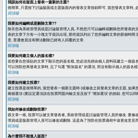
我該如何在版面上發表一篇新的主題?
很簡單, 只需按下討論版面或主題版面內的發表文章按鈕即可. 當您發表文章時,
回頂端
我要如何編輯或是刪除文章??
除非您為系統管理員或是討論版管理人員, 不然您只可以編輯或刪除您所發表的文章.
表的文章下方有一小塊文字資訊出現, 那些資訊列出了您所編輯文章的那個時間.當
意, 普通會員沒有辦法刪除已經有人回覆的文章.
回頂端
我要如何建立個人的簽名檔?
若想要在您張貼的文章下顯示您的簽名檔, 您必須先經由個人資料區建立一個簽名檔
可以預防您再發表文章時, 忘了勾選 "附加簽名" 的選項, 而沒有顯示個人的簽名檔
回頂端
我要如何建立投票?
建立投票是很簡單的, 當您發表一個新主題時 (或修改之前發表文章的主題, 如果您
兩個選項 (要設定選項請在投票問題內輸文並且按下 '增加選項' 的按鈕. 您可以
回頂端
我如何修改或刪除投票?
跟文章一樣, 投票可以被文章發表者, 系統管理或是討論版管理人員所修改. 要修
理員或是版面管理人員可以修改或刪除. 這是為了預防在投票過程中途更改意見
回頂端
為什麼我不能進入版面?