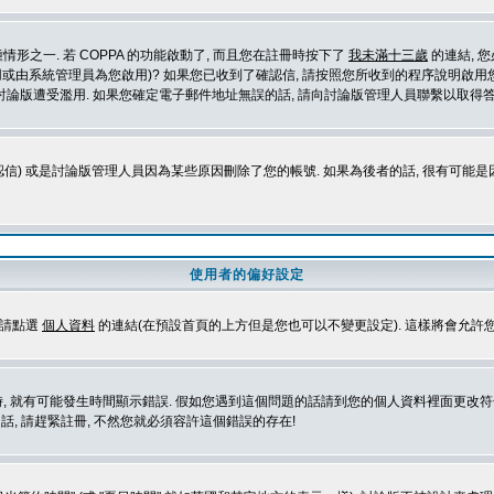
形之一. 若 COPPA 的功能啟動了, 而且您在註冊時按下了
我未滿十三歲
的連結, 
或由系統管理員為您啟用)? 如果您已收到了確認信, 請按照您所收到的程序說明啟用您
論版遭受濫用. 如果您確定電子郵件地址無誤的話, 請向討論版管理人員聯繫以取得答
信) 或是討論版管理人員因為某些原因刪除了您的帳號. 如果為後者的話, 很有可能
使用者的偏好設定
定請點選
個人資料
的連結(在預設首頁的上方但是您也可以不變更設定). 這樣將會允許
生時間顯示錯誤. 假如您遇到這個問題的話請到您的個人資料裡面更改符合您所在地時區的設定, 例
冊的話, 請趕緊註冊, 不然您就必須容許這個錯誤的存在!