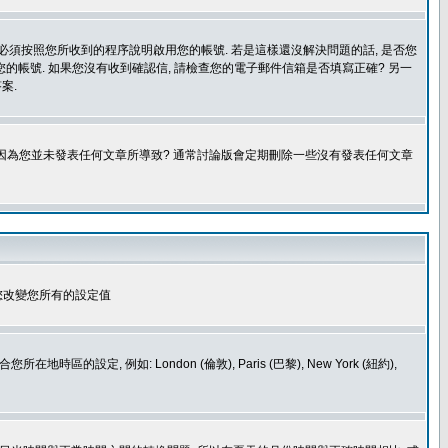
您必須按照您所收到的程序說明啟用您的帳號. 若是這樣還沒解決問題的話, 是否您
的帳號. 如果您沒有收到確認信, 請檢查您的電子郵件信箱是否填寫正確? 另一
案.
是因為您並未發表任何文章所導致? 通常討論版會定期刪除一些沒有發表任何文章
您改變您所有的設定值
如: London (倫敦), Paris (巴黎), New York (紐約),