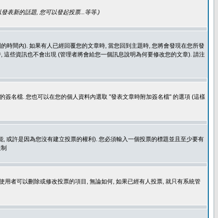
發表新的話題, 您可以發起投票...等等
.)
的時間內). 如果有人已經回覆您的文章時, 當您回到主題時, 您將會發現在您所發
 這些資訊也不會出現 (管理者將會給您一個訊息說明為何要修改您的文章). 請注
簽名檔. 您也可以在您的個人資料內選取 "發表文章時附加簽名檔" 的選項 (這樣
功能, 或許是因為您沒有建立投票的權利). 您必須輸入一個投票的標題並且至少要有
限制
使用者可以刪除或修改投票的項目, 無論如何, 如果已經有人投票, 就只有系統管