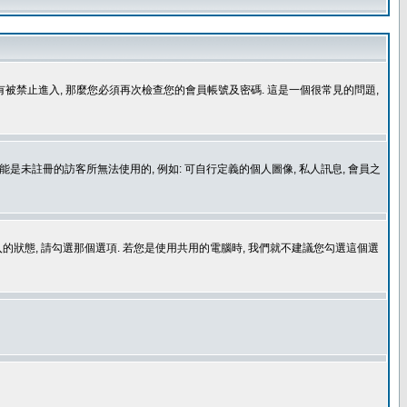
沒有被禁止進入, 那麼您必須再次檢查您的會員帳號及密碼. 這是一個很常見的問題,
是未註冊的訪客所無法使用的, 例如: 可自行定義的個人圖像, 私人訊息, 會員之
登入的狀態, 請勾選那個選項. 若您是使用共用的電腦時, 我們就不建議您勾選這個選