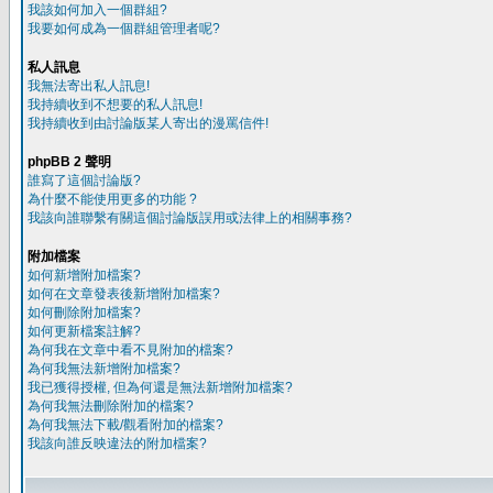
我該如何加入一個群組?
我要如何成為一個群組管理者呢?
私人訊息
我無法寄出私人訊息!
我持續收到不想要的私人訊息!
我持續收到由討論版某人寄出的漫罵信件!
phpBB 2 聲明
誰寫了這個討論版?
為什麼不能使用更多的功能 ?
我該向誰聯繫有關這個討論版誤用或法律上的相關事務?
附加檔案
如何新增附加檔案?
如何在文章發表後新增附加檔案?
如何刪除附加檔案?
如何更新檔案註解?
為何我在文章中看不見附加的檔案?
為何我無法新增附加檔案?
我已獲得授權, 但為何還是無法新增附加檔案?
為何我無法刪除附加的檔案?
為何我無法下載/觀看附加的檔案?
我該向誰反映違法的附加檔案?