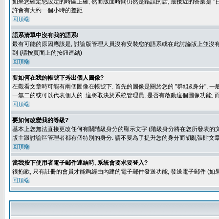
如果您確定您設定的時區正確, 然而版面時間仍然是錯誤的話, 最接近的答案是 "日
許會有大約一個小時的差距.
回頂端
語系清單中沒有我的語系!
最有可能的原因應該是, 討論版管理人員沒有安裝您的語系或在此討論版上並沒有人翻譯您
到 (請按頁面上的按鈕連結)
回頂端
要如何在我的帳號下秀出個人圖像?
在觀看文章時可能有兩個圖像在帳號下. 首先的圖像是關於您的 "群組&身分", 一
一無二的或可以代表個人的. 這將取決於系統管理員, 是否有啟動這個圖像功能, 
回頂端
要如何改變我的等級?
基本上您無法直接更改任何有關階級身分的顯示文字 (階級身分將在您所發表的文章
版主跟討論區管理者都有個特別的身分. 請不要為了提升您的身分而胡亂張貼文章
回頂端
當我按下使用者電子郵件連結時, 系統會要求要登入?
很抱歉, 只有註冊的會員才能夠經由內建的電子郵件發送功能, 發送電子郵件 (
回頂端