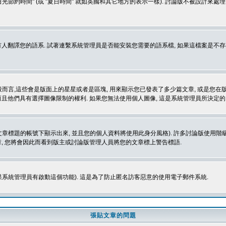
光節約時間" (或 "夏日時間" 就如英國和其它地方的表示一樣). 討論版不被設計來
的語系. 試著連繫系統管理員是否能安裝您需要的語系檔, 如果這檔案是不存在的, 請試著
般而言,這些會是版面上的星星或者是區塊, 用來顯示您已發表了多少篇文章, 或是您在版面
而且他們具有選擇圖像限制的權利. 如果您無法使用個人圖像, 這是系統管理員所決定的,
標題的帳號下顯示出來, 並且您的個人資料將使用此身分風格). 許多討論版使用階級
, 您將會因此而看到版主或討論版管理人員將您的文章標上警告標語.
如果系統管理員有啟動這個功能). 這是為了防止匿名訪客惡意的使用電子郵件系統.
張貼文章的問題