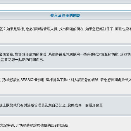
登入及註冊的問題
)? 如果是這樣, 您必須聯絡管理人員, 找出問題的所在. 如果您已經註冊了, 而且也
表文章. 對於註冊成功的會員, 系統將會允許您使用一些完整的討論版的功能, 這些功能
那只需要花您一點點的時間而已.
 (系統預設的SESSION時間). 這樣是為了防止別人誤用您的帳號. 若您想長期處於
您在線上狀態就只有討論版管理員及您自己知道. 您將成為一個隱形會員
忘記密碼
, 此功能將能讓您儘快的回到討論版