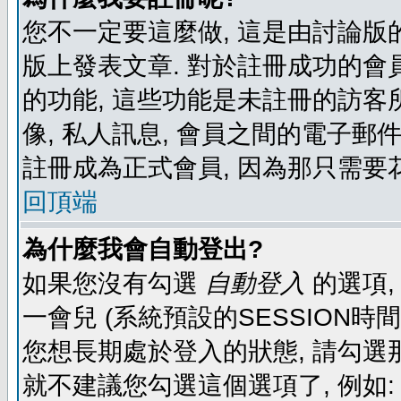
您不一定要這麼做, 這是由討論版
版上發表文章. 對於註冊成功的會
的功能, 這些功能是未註冊的訪客所
像, 私人訊息, 會員之間的電子郵件發
註冊成為正式會員, 因為那只需要
回頂端
為什麼我會自動登出?
如果您沒有勾選
自動登入
的選項,
一會兒 (系統預設的SESSION時
您想長期處於登入的狀態, 請勾選那
就不建議您勾選這個選項了, 例如: 