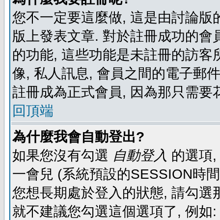
您不一定要這麼做, 這是由討論版
版上發表文章. 對於註冊成功的會
的功能, 這些功能是未註冊的訪客所
像, 私人訊息, 會員之間的電子郵件發
註冊成為正式會員, 因為那只需要
回頂端
為什麼我會自動登出?
如果您沒有勾選
自動登入
的選項,
一會兒 (系統預設的SESSION時
您想長期處於登入的狀態, 請勾選那
就不建議您勾選這個選項了, 例如: 