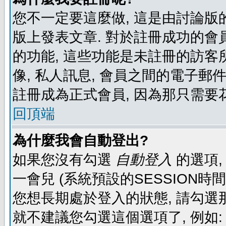
您不一定要這麼做, 這是由討論版
版上發表文章. 對於註冊成功的會
的功能, 這些功能是未註冊的訪客所
像, 私人訊息, 會員之間的電子郵件發
註冊成為正式會員, 因為那只需要
回頂端
為什麼我會自動登出?
如果您沒有勾選
自動登入
的選項,
一會兒 (系統預設的SESSION時
您想長期處於登入的狀態, 請勾選那
就不建議您勾選這個選項了, 例如: 