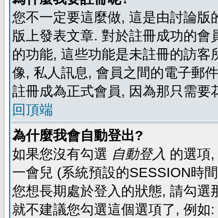
您不一定要這麼做, 這是由討論版
版上發表文章. 對於註冊成功的會
的功能, 這些功能是未註冊的訪客所
像, 私人訊息, 會員之間的電子郵件發
註冊成為正式會員, 因為那只需要
回頂端
為什麼我會自動登出?
如果您沒有勾選
自動登入
的選項,
一會兒 (系統預設的SESSION時
您想長期處於登入的狀態, 請勾選那
就不建議您勾選這個選項了, 例如: 