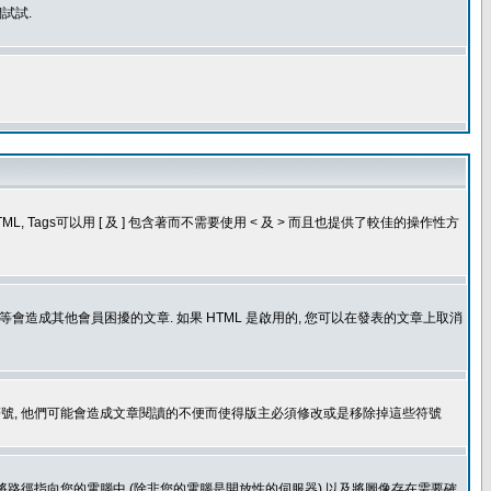
試試.
, Tags可以用 [ 及 ] 包含著而不需要使用 < 及 > 而且也提供了較佳的操作性方
造成其他會員困擾的文章. 如果 HTML 是啟用的, 您可以在發表的文章上取消
個表情符號, 他們可能會造成文章閱讀的不便而使得版主必須修改或是移除掉這些符號
.gif. 您不能將路徑指向您的電腦中 (除非您的電腦是開放性的伺服器) 以及將圖像存在需要確