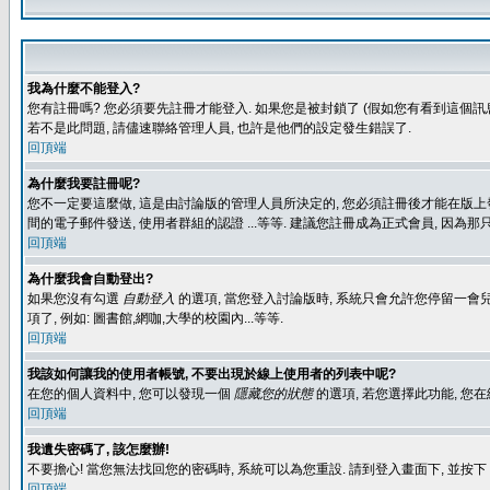
我為什麼不能登入?
您有註冊嗎? 您必須要先註冊才能登入. 如果您是被封鎖了 (假如您有看到這個訊息
若不是此問題, 請儘速聯絡管理人員, 也許是他們的設定發生錯誤了.
回頂端
為什麼我要註冊呢?
您不一定要這麼做, 這是由討論版的管理人員所決定的, 您必須註冊後才能在版上發
間的電子郵件發送, 使用者群組的認證 ...等等. 建議您註冊成為正式會員, 因為
回頂端
為什麼我會自動登出?
如果您沒有勾選
自動登入
的選項, 當您登入討論版時, 系統只會允許您停留一會兒
項了, 例如: 圖書館,網咖,大學的校園內...等等.
回頂端
我該如何讓我的使用者帳號, 不要出現於線上使用者的列表中呢?
在您的個人資料中, 您可以發現一個
隱藏您的狀態
的選項, 若您選擇此功能, 
回頂端
我遺失密碼了, 該怎麼辦!
不要擔心! 當您無法找回您的密碼時, 系統可以為您重設. 請到登入畫面下, 並按下
回頂端