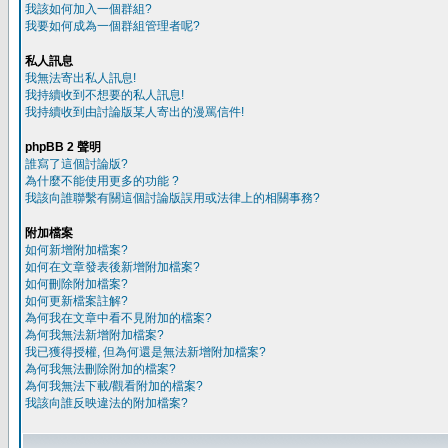
我該如何加入一個群組?
我要如何成為一個群組管理者呢?
私人訊息
我無法寄出私人訊息!
我持續收到不想要的私人訊息!
我持續收到由討論版某人寄出的漫罵信件!
phpBB 2 聲明
誰寫了這個討論版?
為什麼不能使用更多的功能 ?
我該向誰聯繫有關這個討論版誤用或法律上的相關事務?
附加檔案
如何新增附加檔案?
如何在文章發表後新增附加檔案?
如何刪除附加檔案?
如何更新檔案註解?
為何我在文章中看不見附加的檔案?
為何我無法新增附加檔案?
我已獲得授權, 但為何還是無法新增附加檔案?
為何我無法刪除附加的檔案?
為何我無法下載/觀看附加的檔案?
我該向誰反映違法的附加檔案?