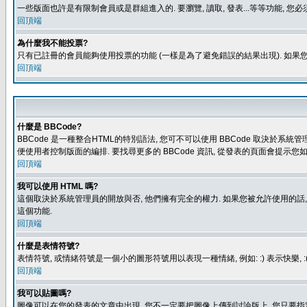
一些版面也許是有限制會員或是群組進入的. 要瀏覽, 讀取, 發表...等等功能,
回頂端
為什麼我不能投票?
只有已註冊的會員能夠使用投票的功能 (一樣是為了避免錯誤的結果出現). 如果
回頂端
什麼是 BBCode?
BBCode 是一種整合HTML的特別語法, 您可不可以使用 BBCode 取決於系統管
便使用者控制版面的編排. 要找尋更多的 BBCode 資訊, 從發表的頁面會提示您如
回頂端
我可以使用 HTML 嗎?
這個取決於系統管理員的開放與否, 他們擁有完全的權力. 如果您被允許使用的話,
這個功能.
回頂端
什麼是表情符號?
表情符號, 或情緒符號是一個小的圖形符號用以表現一種情緒, 例如: :) 表示快
回頂端
我可以貼圖嗎?
圖像可以在您的發表的文章中出現, 您不一定要把圖像上傳到討論版上, 您只要指定圖像的連結位置