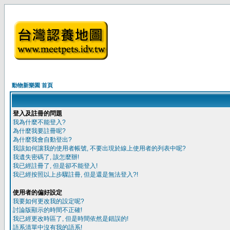
動物新樂園 首頁
登入及註冊的問題
我為什麼不能登入?
為什麼我要註冊呢?
為什麼我會自動登出?
我該如何讓我的使用者帳號, 不要出現於線上使用者的列表中呢?
我遺失密碼了, 該怎麼辦!
我已經註冊了, 但是卻不能登入!
我已經按照以上步驟註冊, 但是還是無法登入?!
使用者的偏好設定
我要如何更改我的設定呢?
討論版顯示的時間不正確!
我已經更改時區了, 但是時間依然是錯誤的!
語系清單中沒有我的語系!