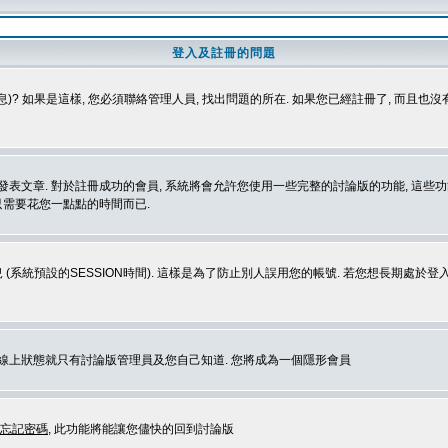
登入及註冊的問題
)? 如果是這樣, 您必須聯絡管理人員, 找出問題的所在. 如果您已經註冊了, 而且也
表文章. 對於註冊成功的會員, 系統將會允許您使用一些完整的討論版的功能, 這些功能
那只需要花您一點點的時間而已.
 (系統預設的SESSION時間). 這樣是為了防止別人誤用您的帳號. 若您想長期處於
您在線上狀態就只有討論版管理員及您自己知道. 您將成為一個隱形會員
忘記密碼
, 此功能將能讓您儘快的回到討論版