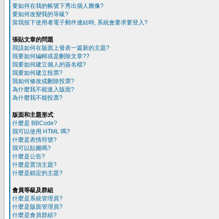
要如何在我的帳號下秀出個人圖像?
要如何改變我的等級?
當我按下使用者電子郵件連結時, 系統會要求要登入?
張貼文章的問題
我該如何在版面上發表一篇新的主題?
我要如何編輯或是刪除文章??
我要如何建立個人的簽名檔?
我要如何建立投票?
我如何修改或刪除投票?
為什麼我不能進入版面?
為什麼我不能投票?
版面和主題形式
什麼是 BBCode?
我可以使用 HTML 嗎?
什麼是表情符號?
我可以貼圖嗎?
什麼是公告?
什麼是置頂主題?
什麼是鎖定的主題?
會員等級及群組
什麼是系統管理員?
什麼是版面管理員?
什麼是會員群組?