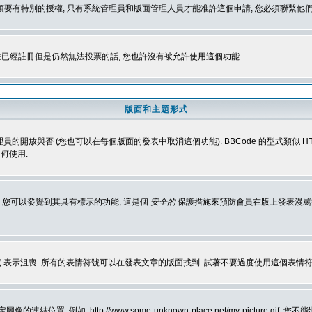
 您必須要有特別的授權, 只有系統管理員和版面管理人員才能准許這個申請, 您必須聯繫他們
您已經註冊但是仍然無法投票的話, 您也許沒有被允許使用這個功能.
版面和主題形式
理員的開放與否 (您也可以在每個版面的發表中取消這個功能). BBCode 的型式類似 HTML
何使用.
 您可以發覺到其具有標示的功能, 這是個
安全的
保護措施來預防會員在版上發表漫罵等會
樂, :( 表示沮喪. 所有的表情符號可以在發表文章的版面找到. 試著不要過度使用這
, 例如: http://www.some-unknown-place.net/my-picture