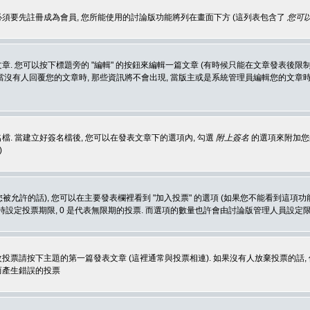
 必須要先註冊成為會員, 您所能使用的討論版功能將列在畫面下方 (這列表包含了
您可以
 您可以按下標題旁的 "編輯" 的按鈕來編輯一篇文章 (有時候只能在文章發表後限制
沒有人回覆您的文章時, 那些資訊將不會出現, 當版主或是系統管理員編輯您的文章時,
. 當建立好簽名檔後, 您可以在發表文章下的選項內, 勾選
附上簽名
的選項來附加您的
)
被允許的話), 您可以在主要發表欄裡看到 "加入投票" 的選項 (如果您不能看到這項
同時設定投票期限, 0 是代表無限期的投票. 而選項的數量也許會由討論版管理人員設定
改投票請按下主題的第一篇發表文章 (這裡通常與投票相連). 如果沒有人放棄投票的話, 
而產生錯誤的投票