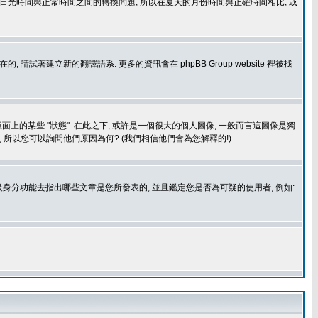
處理日光時間與正常時間之間的轉換問題, 所以在夏天的月份時間與正確時間相比, 或
建立新的翻譯語系. 更多的資訊會在 phpBB Group website 裡被找
上的某些 "狀態". 在此之下, 或許是一個很大的個人圖像, 一般而言這圖像是獨
 所以您可以詢間他們原因為何? (我們相信他們會為您解釋的!)
身分功能去指出哪些文章是您所發表的, 並且鑑定您是否為可疑的使用者, 例如: