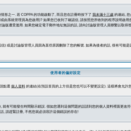
形之一. 若 COPPA 的功能啟動了, 而且您在註冊時按下了
我未滿十三歲
的連結, 
或由系統管理員為您啟用)? 如果您已收到了確認信, 請按照您所收到的程序說明啟用您
論版遭受濫用. 如果您確定電子郵件地址無誤的話, 請向討論版管理人員聯繫以取得答
信) 或是討論版管理人員因為某些原因刪除了您的帳號. 如果為後者的話, 很有可能
使用者的偏好設定
定請點選
個人資料
的連結(在預設首頁的上方但是您也可以不變更設定). 這樣將會允許
生時間顯示錯誤. 假如您遇到這個問題的話請到您的個人資料裡面更改符合您所在地時區的設定, 例
冊的話, 請趕緊註冊, 不然您就必須容許這個錯誤的存在!