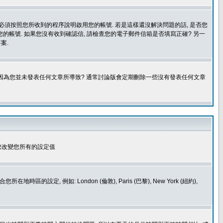
您必須按照您所收到的程序說明啟用您的帳號. 若是這樣還沒解決問題的話, 是否您
的帳號. 如果您沒有收到確認信, 請檢查您的電子郵件信箱是否填寫正確? 另一
案.
是因為您並未發表任何文章所導致? 通常討論版會定期刪除一些沒有發表任何文章
您改變您所有的設定值
如: London (倫敦), Paris (巴黎), New York (紐約),