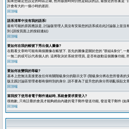
如果您確定您設定的時區正確, 然而版面時間仍然是錯誤的話, 最接近的答案是 "日
許會有大約一個小時的差距.
回頂端
語系清單中沒有我的語系!
最有可能的原因應該是, 討論版管理人員沒有安裝您的語系或在此討論版上並沒有人翻譯您
到 (請按頁面上的按鈕連結)
回頂端
要如何在我的帳號下秀出個人圖像?
在觀看文章時可能有兩個圖像在帳號下. 首先的圖像是關於您的 "群組&身分", 一
一無二的或可以代表個人的. 這將取決於系統管理員, 是否有啟動這個圖像功能, 
回頂端
要如何改變我的等級?
基本上您無法直接更改任何有關階級身分的顯示文字 (階級身分將在您所發表的文章
版主跟討論區管理者都有個特別的身分. 請不要為了提升您的身分而胡亂張貼文章
回頂端
當我按下使用者電子郵件連結時, 系統會要求要登入?
很抱歉, 只有註冊的會員才能夠經由內建的電子郵件發送功能, 發送電子郵件 (
回頂端