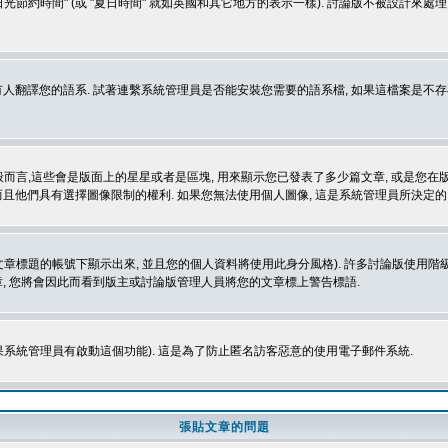
光節約時間" (或 "夏日時間" 就如英國和其它地方的表示一樣). 討論版不被設計來
的語系. 試著連繫系統管理員是否能安裝您需要的語系檔, 如果這檔案是不存在的, 請試著
般而言,這些會是版面上的星星或者是區塊, 用來顯示您已發表了多少篇文章, 或是您在版面
而且他們具有選擇圖像限制的權利. 如果您無法使用個人圖像, 這是系統管理員所決定的,
標題的帳號下顯示出來, 並且您的個人資料將使用此身分風格). 許多討論版使用階級
, 您將會因此而看到版主或討論版管理人員將您的文章標上警告標語.
如果系統管理員有啟動這個功能). 這是為了防止匿名訪客惡意的使用電子郵件系統.
張貼文章的問題