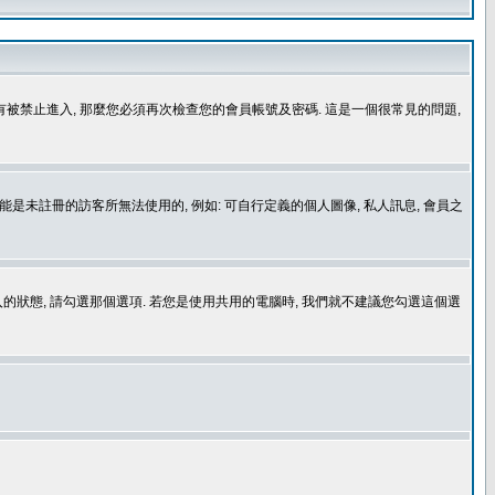
沒有被禁止進入, 那麼您必須再次檢查您的會員帳號及密碼. 這是一個很常見的問題,
是未註冊的訪客所無法使用的, 例如: 可自行定義的個人圖像, 私人訊息, 會員之
登入的狀態, 請勾選那個選項. 若您是使用共用的電腦時, 我們就不建議您勾選這個選