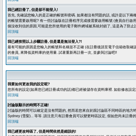
我已經註冊了, 但是卻不能登入!
首先, 先確認您輸入的是正確的帳號和密碼. 如果都沒有問題的話, 或許是以下兩種情
的帳號需要啟用呢? 有一些討論版在註冊程序完成後需要啟用帳號 (會員自行啟用
個沒收到信的原因,可能是您所使用的電子郵件網域被系統封鎖了, 這是為了防止討
回頂端
我已經按照以上步驟註冊, 但是還是無法登入?!
最有可能的原因是您輸入的帳號和名稱並不正確 (在註冊後請至電子信箱收取確認
的會員, 來降低資料庫的使用量. 試著重新再註冊一次, 並參與討論吧!!
回頂端
我要如何更改我的設定呢?
您所有的設定(如果您已經註冊成功的話)都已經被儲存在資料庫裡. 如欲修改設
回頂端
討論版顯示的時間不正確!
討論版的時間可以確定是沒有問題的, 然而若您來自於跟討論區不同時區的地方時, 就有可能發
Sydney (雪梨)... 等等. 請注意只有註冊會員可以變更時區設定, 假如您尚未註
回頂端
我已經更改時區了, 但是時間依然是錯誤的!