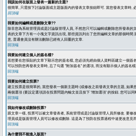
我該如何在版面上發表一篇新的主題?
很簡單, 只需按下討論版面或主題版面內的發表文章按鈕即可. 當您發表文章時,
回頂端
我要如何編輯或是刪除文章??
除非您為系統管理員或是討論版管理人員, 不然您只可以編輯或刪除您所發表的文章.
表的文章下方有一小塊文字資訊出現, 那些資訊列出了您所編輯文章的那個時間.當
意, 普通會員沒有辦法刪除已經有人回覆的文章.
回頂端
我要如何建立個人的簽名檔?
若想要在您張貼的文章下顯示您的簽名檔, 您必須先經由個人資料區建立一個簽名檔
可以預防您再發表文章時, 忘了勾選 "附加簽名" 的選項, 而沒有顯示個人的簽名檔
回頂端
我要如何建立投票?
建立投票是很簡單的, 當您發表一個新主題時 (或修改之前發表文章的主題, 如果您
兩個選項 (要設定選項請在投票問題內輸文並且按下 '增加選項' 的按鈕. 您可以
回頂端
我如何修改或刪除投票?
跟文章一樣, 投票可以被文章發表者, 系統管理或是討論版管理人員所修改. 要修
理員或是版面管理人員可以修改或刪除. 這是為了預防在投票過程中途更改意見
回頂端
為什麼我不能進入版面?