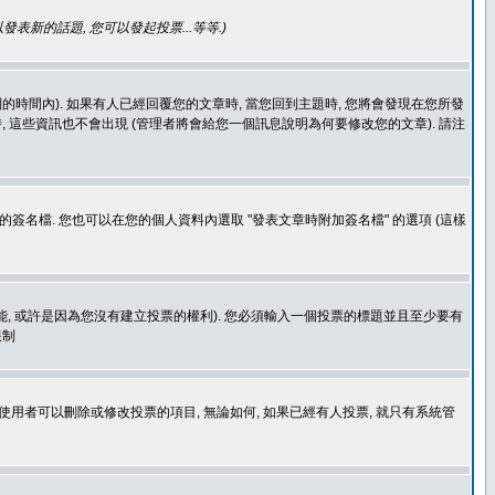
發表新的話題, 您可以發起投票...等等
.)
的時間內). 如果有人已經回覆您的文章時, 當您回到主題時, 您將會發現在您所發
 這些資訊也不會出現 (管理者將會給您一個訊息說明為何要修改您的文章). 請注
簽名檔. 您也可以在您的個人資料內選取 "發表文章時附加簽名檔" 的選項 (這樣
功能, 或許是因為您沒有建立投票的權利). 您必須輸入一個投票的標題並且至少要有
限制
使用者可以刪除或修改投票的項目, 無論如何, 如果已經有人投票, 就只有系統管