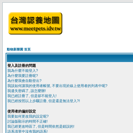
動物新樂園 首頁
登入及註冊的問題
我為什麼不能登入?
為什麼我要註冊呢?
為什麼我會自動登出?
我該如何讓我的使用者帳號, 不要出現於線上使用者的列表中呢?
我遺失密碼了, 該怎麼辦!
我已經註冊了, 但是卻不能登入!
我已經按照以上步驟註冊, 但是還是無法登入?!
使用者的偏好設定
我要如何更改我的設定呢?
討論版顯示的時間不正確!
我已經更改時區了, 但是時間依然是錯誤的!
語系清單中沒有我的語系!