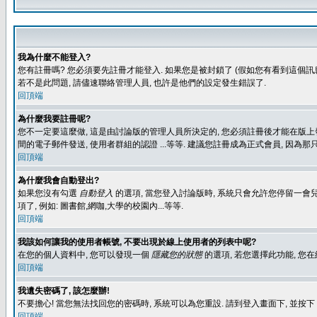
我為什麼不能登入?
您有註冊嗎? 您必須要先註冊才能登入. 如果您是被封鎖了 (假如您有看到這個訊息
若不是此問題, 請儘速聯絡管理人員, 也許是他們的設定發生錯誤了.
回頂端
為什麼我要註冊呢?
您不一定要這麼做, 這是由討論版的管理人員所決定的, 您必須註冊後才能在版上發
間的電子郵件發送, 使用者群組的認證 ...等等. 建議您註冊成為正式會員, 因為
回頂端
為什麼我會自動登出?
如果您沒有勾選
自動登入
的選項, 當您登入討論版時, 系統只會允許您停留一會兒
項了, 例如: 圖書館,網咖,大學的校園內...等等.
回頂端
我該如何讓我的使用者帳號, 不要出現於線上使用者的列表中呢?
在您的個人資料中, 您可以發現一個
隱藏您的狀態
的選項, 若您選擇此功能, 
回頂端
我遺失密碼了, 該怎麼辦!
不要擔心! 當您無法找回您的密碼時, 系統可以為您重設. 請到登入畫面下, 並按下
回頂端