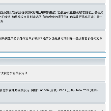
您必須按照您所收到的程序說明啟用您的帳號. 若是這樣還沒解決問題的話, 是否您
的帳號. 如果您沒有收到確認信, 請檢查您的電子郵件信箱是否填寫正確? 另一
案.
是因為您並未發表任何文章所導致? 通常討論版會定期刪除一些沒有發表任何文章
您改變您所有的設定值
如: London (倫敦), Paris (巴黎), New York (紐約),