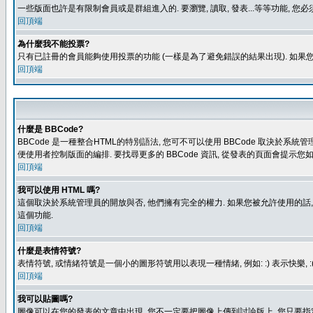
一些版面也許是有限制會員或是群組進入的. 要瀏覽, 讀取, 發表...等等功能,
回頂端
為什麼我不能投票?
只有已註冊的會員能夠使用投票的功能 (一樣是為了避免錯誤的結果出現). 如果
回頂端
什麼是 BBCode?
BBCode 是一種整合HTML的特別語法, 您可不可以使用 BBCode 取決於系統管
便使用者控制版面的編排. 要找尋更多的 BBCode 資訊, 從發表的頁面會提示您如
回頂端
我可以使用 HTML 嗎?
這個取決於系統管理員的開放與否, 他們擁有完全的權力. 如果您被允許使用的話,
這個功能.
回頂端
什麼是表情符號?
表情符號, 或情緒符號是一個小的圖形符號用以表現一種情緒, 例如: :) 表示快
回頂端
我可以貼圖嗎?
圖像可以在您的發表的文章中出現, 您不一定要把圖像上傳到討論版上, 您只要指定圖像的連結位置