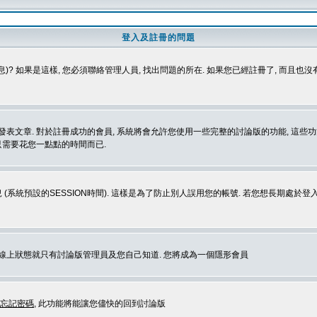
登入及註冊的問題
)? 如果是這樣, 您必須聯絡管理人員, 找出問題的所在. 如果您已經註冊了, 而且也
表文章. 對於註冊成功的會員, 系統將會允許您使用一些完整的討論版的功能, 這些功能
那只需要花您一點點的時間而已.
 (系統預設的SESSION時間). 這樣是為了防止別人誤用您的帳號. 若您想長期處於
您在線上狀態就只有討論版管理員及您自己知道. 您將成為一個隱形會員
忘記密碼
, 此功能將能讓您儘快的回到討論版