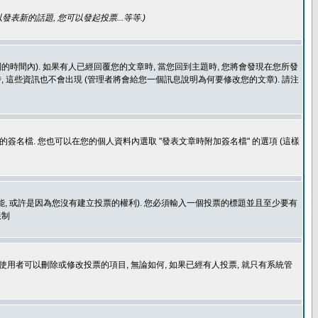
發表新的話題, 您可以發起投票...等等
.)
的時間內). 如果有人已經回覆您的文章時, 當您回到主題時, 您將會發現在您所發
 這些資訊也不會出現 (管理者將會給您一個訊息說明為何要修改您的文章). 請注
簽名檔. 您也可以在您的個人資料內選取 "發表文章時附加簽名檔" 的選項 (這樣
功能, 或許是因為您沒有建立投票的權利). 您必須輸入一個投票的標題並且至少要有
限制
使用者可以刪除或修改投票的項目, 無論如何, 如果已經有人投票, 就只有系統管