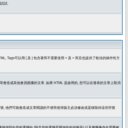
試試.
, Tags可以用 [ 及 ] 包含著而不需要使用 < 及 > 而且也提供了較佳的操作性方
造成其他會員困擾的文章. 如果 HTML 是啟用的, 您可以在發表的文章上取消
個表情符號, 他們可能會造成文章閱讀的不便而使得版主必須修改或是移除掉這些符號
.gif. 您不能將路徑指向您的電腦中 (除非您的電腦是開放性的伺服器) 以及將圖像存在需要確