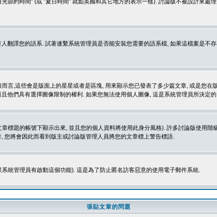
光節約時間" (或 "夏日時間" 就如英國和其它地方的表示一樣). 討論版不被設計來
的語系. 試著連繫系統管理員是否能安裝您需要的語系檔, 如果這檔案是不存在的, 請試著
般而言,這些會是版面上的星星或者是區塊, 用來顯示您已發表了多少篇文章, 或是您在版面
而且他們具有選擇圖像限制的權利. 如果您無法使用個人圖像, 這是系統管理員所決定的,
標題的帳號下顯示出來, 並且您的個人資料將使用此身分風格). 許多討論版使用階級
, 您將會因此而看到版主或討論版管理人員將您的文章標上警告標語.
如果系統管理員有啟動這個功能). 這是為了防止匿名訪客惡意的使用電子郵件系統.
張貼文章的問題