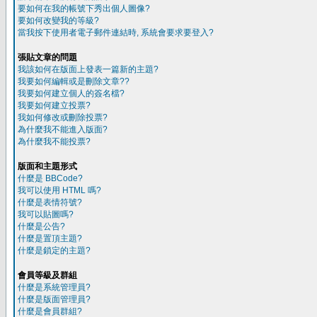
要如何在我的帳號下秀出個人圖像?
要如何改變我的等級?
當我按下使用者電子郵件連結時, 系統會要求要登入?
張貼文章的問題
我該如何在版面上發表一篇新的主題?
我要如何編輯或是刪除文章??
我要如何建立個人的簽名檔?
我要如何建立投票?
我如何修改或刪除投票?
為什麼我不能進入版面?
為什麼我不能投票?
版面和主題形式
什麼是 BBCode?
我可以使用 HTML 嗎?
什麼是表情符號?
我可以貼圖嗎?
什麼是公告?
什麼是置頂主題?
什麼是鎖定的主題?
會員等級及群組
什麼是系統管理員?
什麼是版面管理員?
什麼是會員群組?