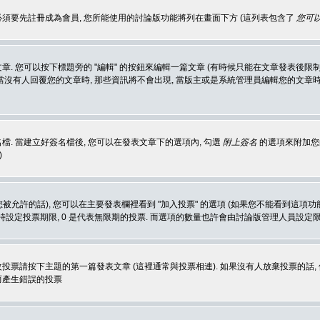
 必須要先註冊成為會員, 您所能使用的討論版功能將列在畫面下方 (這列表包含了
您可以
 您可以按下標題旁的 "編輯" 的按鈕來編輯一篇文章 (有時候只能在文章發表後限制
沒有人回覆您的文章時, 那些資訊將不會出現, 當版主或是系統管理員編輯您的文章時,
. 當建立好簽名檔後, 您可以在發表文章下的選項內, 勾選
附上簽名
的選項來附加您的
)
被允許的話), 您可以在主要發表欄裡看到 "加入投票" 的選項 (如果您不能看到這項
同時設定投票期限, 0 是代表無限期的投票. 而選項的數量也許會由討論版管理人員設定
改投票請按下主題的第一篇發表文章 (這裡通常與投票相連). 如果沒有人放棄投票的話, 
而產生錯誤的投票