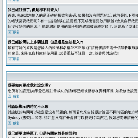
我已經註冊了, 但是卻不能登入!
首先, 先確認您輸入的是正確的帳號和密碼. 如果都沒有問題的話, 或許是以下兩種情
的帳號需要啟用呢? 有一些討論版在註冊程序完成後需要啟用帳號 (會員自行啟用
個沒收到信的原因,可能是您所使用的電子郵件網域被系統封鎖了, 這是為了防止討
回頂端
我已經按照以上步驟註冊, 但是還是無法登入?!
最有可能的原因是您輸入的帳號和名稱並不正確 (在註冊後請至電子信箱收取確認
的會員, 來降低資料庫的使用量. 試著重新再註冊一次, 並參與討論吧!!
回頂端
我要如何更改我的設定呢?
您所有的設定(如果您已經註冊成功的話)都已經被儲存在資料庫裡. 如欲修改設
回頂端
討論版顯示的時間不正確!
討論版的時間可以確定是沒有問題的, 然而若您來自於跟討論區不同時區的地方時, 就有可能發
Sydney (雪梨)... 等等. 請注意只有註冊會員可以變更時區設定, 假如您尚未註
回頂端
我已經更改時區了, 但是時間依然是錯誤的!