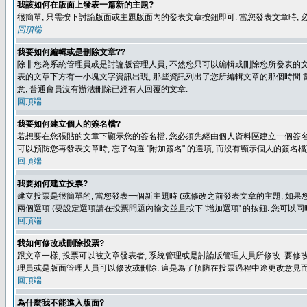
我該如何在版面上發表一篇新的主題?
很簡單, 只需按下討論版面或主題版面內的發表文章按鈕即可. 當您發表文章時,
回頂端
我要如何編輯或是刪除文章??
除非您為系統管理員或是討論版管理人員, 不然您只可以編輯或刪除您所發表的文章.
表的文章下方有一小塊文字資訊出現, 那些資訊列出了您所編輯文章的那個時間.當
意, 普通會員沒有辦法刪除已經有人回覆的文章.
回頂端
我要如何建立個人的簽名檔?
若想要在您張貼的文章下顯示您的簽名檔, 您必須先經由個人資料區建立一個簽名檔
可以預防您再發表文章時, 忘了勾選 "附加簽名" 的選項, 而沒有顯示個人的簽名檔
回頂端
我要如何建立投票?
建立投票是很簡單的, 當您發表一個新主題時 (或修改之前發表文章的主題, 如果您
兩個選項 (要設定選項請在投票問題內輸文並且按下 '增加選項' 的按鈕. 您可以
回頂端
我如何修改或刪除投票?
跟文章一樣, 投票可以被文章發表者, 系統管理或是討論版管理人員所修改. 要修
理員或是版面管理人員可以修改或刪除. 這是為了預防在投票過程中途更改意見
回頂端
為什麼我不能進入版面?