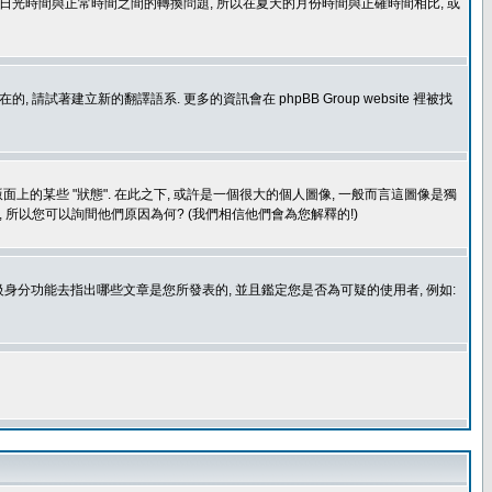
處理日光時間與正常時間之間的轉換問題, 所以在夏天的月份時間與正確時間相比, 或
建立新的翻譯語系. 更多的資訊會在 phpBB Group website 裡被找
上的某些 "狀態". 在此之下, 或許是一個很大的個人圖像, 一般而言這圖像是獨
 所以您可以詢間他們原因為何? (我們相信他們會為您解釋的!)
身分功能去指出哪些文章是您所發表的, 並且鑑定您是否為可疑的使用者, 例如: