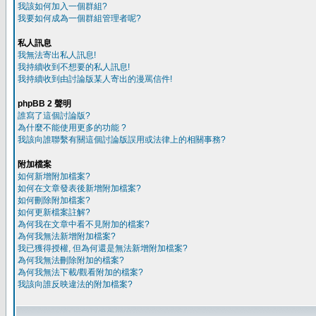
我該如何加入一個群組?
我要如何成為一個群組管理者呢?
私人訊息
我無法寄出私人訊息!
我持續收到不想要的私人訊息!
我持續收到由討論版某人寄出的漫罵信件!
phpBB 2 聲明
誰寫了這個討論版?
為什麼不能使用更多的功能 ?
我該向誰聯繫有關這個討論版誤用或法律上的相關事務?
附加檔案
如何新增附加檔案?
如何在文章發表後新增附加檔案?
如何刪除附加檔案?
如何更新檔案註解?
為何我在文章中看不見附加的檔案?
為何我無法新增附加檔案?
我已獲得授權, 但為何還是無法新增附加檔案?
為何我無法刪除附加的檔案?
為何我無法下載/觀看附加的檔案?
我該向誰反映違法的附加檔案?