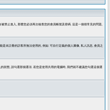
沒有被禁止進入, 那麼您必須再次檢查您的會員帳號及密碼. 這是一個很常見的問題,
是未註冊的訪客所無法使用的, 例如: 可自行定義的個人圖像, 私人訊息, 會員之
登入的狀態, 請勾選那個選項. 若您是使用共用的電腦時, 我們就不建議您勾選這個選