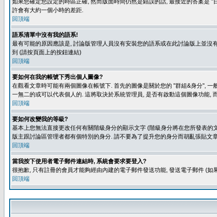
如果您確定您設定的時區正確, 然而版面時間仍然是錯誤的話, 最接近的答案是 "日
許會有大約一個小時的差距.
回頂端
語系清單中沒有我的語系!
最有可能的原因應該是, 討論版管理人員沒有安裝您的語系或在此討論版上並沒有人翻譯您
到 (請按頁面上的按鈕連結)
回頂端
要如何在我的帳號下秀出個人圖像?
在觀看文章時可能有兩個圖像在帳號下. 首先的圖像是關於您的 "群組&身分", 一
一無二的或可以代表個人的. 這將取決於系統管理員, 是否有啟動這個圖像功能, 
回頂端
要如何改變我的等級?
基本上您無法直接更改任何有關階級身分的顯示文字 (階級身分將在您所發表的文章
版主跟討論區管理者都有個特別的身分. 請不要為了提升您的身分而胡亂張貼文章
回頂端
當我按下使用者電子郵件連結時, 系統會要求要登入?
很抱歉, 只有註冊的會員才能夠經由內建的電子郵件發送功能, 發送電子郵件 (
回頂端