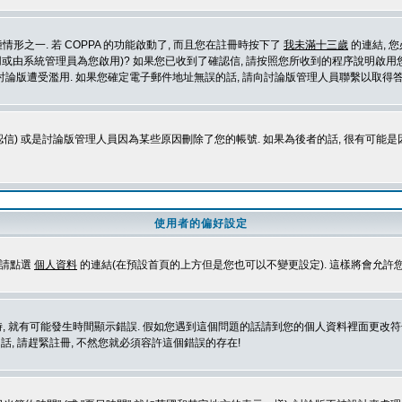
形之一. 若 COPPA 的功能啟動了, 而且您在註冊時按下了
我未滿十三歲
的連結, 
或由系統管理員為您啟用)? 如果您已收到了確認信, 請按照您所收到的程序說明啟用您
論版遭受濫用. 如果您確定電子郵件地址無誤的話, 請向討論版管理人員聯繫以取得答
信) 或是討論版管理人員因為某些原因刪除了您的帳號. 如果為後者的話, 很有可能
使用者的偏好設定
定請點選
個人資料
的連結(在預設首頁的上方但是您也可以不變更設定). 這樣將會允許
生時間顯示錯誤. 假如您遇到這個問題的話請到您的個人資料裡面更改符合您所在地時區的設定, 例
冊的話, 請趕緊註冊, 不然您就必須容許這個錯誤的存在!