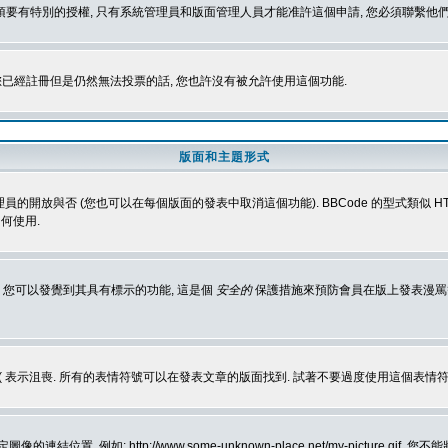
 您必須要有特別的授權, 只有系統管理員和版面管理人員才能准許這個申請, 您必須聯繫他們
您已經註冊但是仍然無法投票的話, 您也許沒有被允許使用這個功能.
版面和主題形式
理員的開放與否 (您也可以在每個版面的發表中取消這個功能). BBCode 的型式類似 HTML
何使用.
 您可以發覺到其具有標示的功能, 這是個
安全的
保護措施來預防會員在版上發表漫罵等會
樂, :( 表示沮喪. 所有的表情符號可以在發表文章的版面找到. 試著不要過度使用這
, 例如: http://www.some-unknown-place.net/my-picture