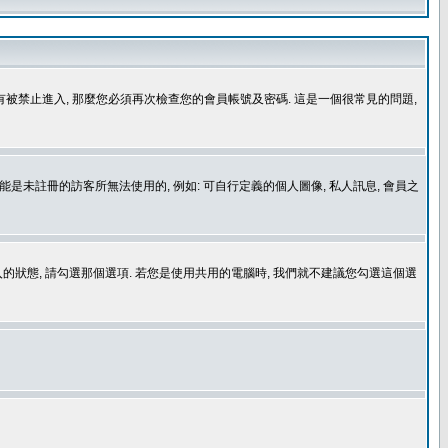
沒有被禁止進入, 那麼您必須再次檢查您的會員帳號及密碼. 這是一個很常見的問題,
是未註冊的訪客所無法使用的, 例如: 可自行定義的個人圖像, 私人訊息, 會員之
登入的狀態, 請勾選那個選項. 若您是使用共用的電腦時, 我們就不建議您勾選這個選