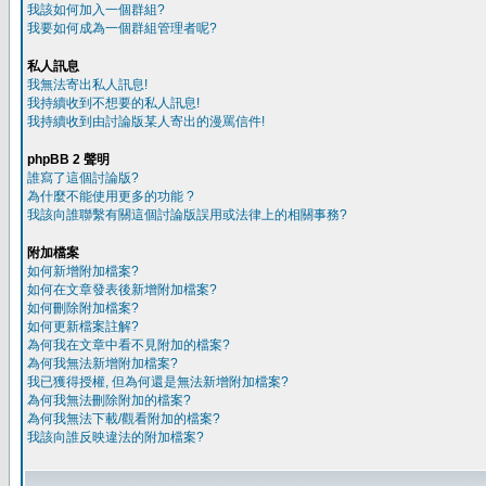
我該如何加入一個群組?
我要如何成為一個群組管理者呢?
私人訊息
我無法寄出私人訊息!
我持續收到不想要的私人訊息!
我持續收到由討論版某人寄出的漫罵信件!
phpBB 2 聲明
誰寫了這個討論版?
為什麼不能使用更多的功能 ?
我該向誰聯繫有關這個討論版誤用或法律上的相關事務?
附加檔案
如何新增附加檔案?
如何在文章發表後新增附加檔案?
如何刪除附加檔案?
如何更新檔案註解?
為何我在文章中看不見附加的檔案?
為何我無法新增附加檔案?
我已獲得授權, 但為何還是無法新增附加檔案?
為何我無法刪除附加的檔案?
為何我無法下載/觀看附加的檔案?
我該向誰反映違法的附加檔案?