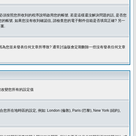
您必須按照您所收到的程序說明啟用您的帳號. 若是這樣還沒解決問題的話, 是否您
的帳號. 如果您沒有收到確認信, 請檢查您的電子郵件信箱是否填寫正確? 另一
案.
是因為您並未發表任何文章所導致? 通常討論版會定期刪除一些沒有發表任何文章
您改變您所有的設定值
如: London (倫敦), Paris (巴黎), New York (紐約),