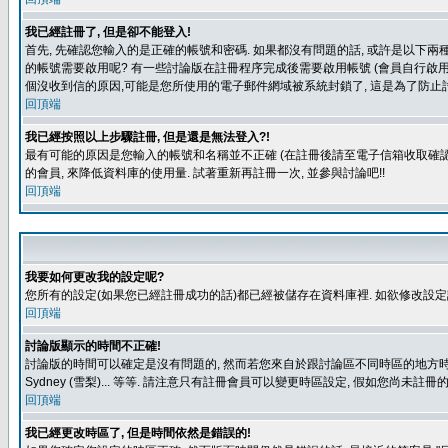
我已經註冊了, 但是卻不能登入!
首先, 先確認您輸入的是正確的帳號和密碼. 如果都沒有問題的話, 或許是以下兩種情
的帳號需要啟用呢? 有一些討論版在註冊程序完成後需要啟用帳號 (會員自行啟用
個沒收到信的原因,可能是您所使用的電子郵件網域被系統封鎖了, 這是為了防止討
回頂端
我已經按照以上步驟註冊, 但是還是無法登入?!
最有可能的原因是您輸入的帳號和名稱並不正確 (在註冊後請至電子信箱收取確認
的會員, 來降低資料庫的使用量. 試著重新再註冊一次, 並參與討論吧!!
回頂端
我要如何更改我的設定呢?
您所有的設定(如果您已經註冊成功的話)都已經被儲存在資料庫裡. 如欲修改設
回頂端
討論版顯示的時間不正確!
討論版的時間可以確定是沒有問題的, 然而若您來自於跟討論區不同時區的地方時, 就有可能發
Sydney (雪梨)... 等等. 請注意只有註冊會員可以變更時區設定, 假如您尚未註
回頂端
我已經更改時區了, 但是時間依然是錯誤的!