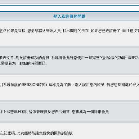
登入及註冊的問題
)? 如果是這樣, 您必須聯絡管理人員, 找出問題的所在. 如果您已經註冊了, 而且也
表文章. 對於註冊成功的會員, 系統將會允許您使用一些完整的討論版的功能, 這些功能
那只需要花您一點點的時間而已.
 (系統預設的SESSION時間). 這樣是為了防止別人誤用您的帳號. 若您想長期處於
您在線上狀態就只有討論版管理員及您自己知道. 您將成為一個隱形會員
忘記密碼
, 此功能將能讓您儘快的回到討論版