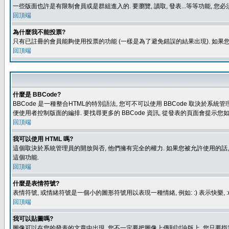
一些版面也許是有限制會員或是群組進入的. 要瀏覽, 讀取, 發表...等等功能,
回頂端
為什麼我不能投票?
只有已註冊的會員能夠使用投票的功能 (一樣是為了避免錯誤的結果出現). 如果
回頂端
什麼是 BBCode?
BBCode 是一種整合HTML的特別語法, 您可不可以使用 BBCode 取決於系統管
便使用者控制版面的編排. 要找尋更多的 BBCode 資訊, 從發表的頁面會提示您如
回頂端
我可以使用 HTML 嗎?
這個取決於系統管理員的開放與否, 他們擁有完全的權力. 如果您被允許使用的話,
這個功能.
回頂端
什麼是表情符號?
表情符號, 或情緒符號是一個小的圖形符號用以表現一種情緒, 例如: :) 表示快
回頂端
我可以貼圖嗎?
圖像可以在您的發表的文章中出現, 您不一定要把圖像上傳到討論版上, 您只要指定圖像的連結位置