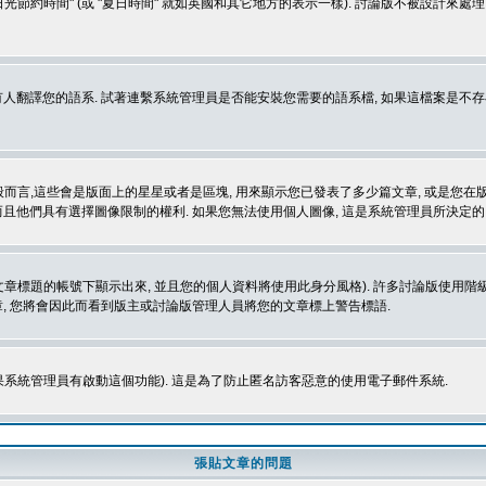
光節約時間" (或 "夏日時間" 就如英國和其它地方的表示一樣). 討論版不被設計來
的語系. 試著連繫系統管理員是否能安裝您需要的語系檔, 如果這檔案是不存在的, 請試著
般而言,這些會是版面上的星星或者是區塊, 用來顯示您已發表了多少篇文章, 或是您在版面
而且他們具有選擇圖像限制的權利. 如果您無法使用個人圖像, 這是系統管理員所決定的,
標題的帳號下顯示出來, 並且您的個人資料將使用此身分風格). 許多討論版使用階級
, 您將會因此而看到版主或討論版管理人員將您的文章標上警告標語.
如果系統管理員有啟動這個功能). 這是為了防止匿名訪客惡意的使用電子郵件系統.
張貼文章的問題