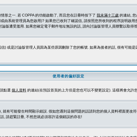
形之一. 若 COPPA 的功能啟動了, 而且您在註冊時按下了
我未滿十三歲
的連結, 
或由系統管理員為您啟用)? 如果您已收到了確認信, 請按照您所收到的程序說明啟用您
論版遭受濫用. 如果您確定電子郵件地址無誤的話, 請向討論版管理人員聯繫以取得答
信) 或是討論版管理人員因為某些原因刪除了您的帳號. 如果為後者的話, 很有可能
使用者的偏好設定
定請點選
個人資料
的連結(在預設首頁的上方但是您也可以不變更設定). 這樣將會允許
生時間顯示錯誤. 假如您遇到這個問題的話請到您的個人資料裡面更改符合您所在地時區的設定, 例
冊的話, 請趕緊註冊, 不然您就必須容許這個錯誤的存在!