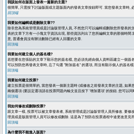
我該如何在版面上發表一篇新的主題?
很簡單, 只需按下討論版面或主題版面內的發表文章按鈕即可. 當您發表文章時,
回頂端
我要如何編輯或是刪除文章??
除非您為系統管理員或是討論版管理人員, 不然您只可以編輯或刪除您所發表的文章.
表的文章下方有一小塊文字資訊出現, 那些資訊列出了您所編輯文章的那個時間.當
意, 普通會員沒有辦法刪除已經有人回覆的文章.
回頂端
我要如何建立個人的簽名檔?
若想要在您張貼的文章下顯示您的簽名檔, 您必須先經由個人資料區建立一個簽名檔
可以預防您再發表文章時, 忘了勾選 "附加簽名" 的選項, 而沒有顯示個人的簽名檔
回頂端
我要如何建立投票?
建立投票是很簡單的, 當您發表一個新主題時 (或修改之前發表文章的主題, 如果您
兩個選項 (要設定選項請在投票問題內輸文並且按下 '增加選項' 的按鈕. 您可以
回頂端
我如何修改或刪除投票?
跟文章一樣, 投票可以被文章發表者, 系統管理或是討論版管理人員所修改. 要修
理員或是版面管理人員可以修改或刪除. 這是為了預防在投票過程中途更改意見
回頂端
為什麼我不能進入版面?