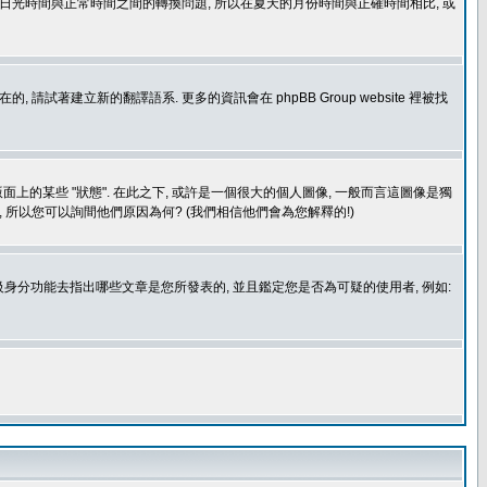
處理日光時間與正常時間之間的轉換問題, 所以在夏天的月份時間與正確時間相比, 或
建立新的翻譯語系. 更多的資訊會在 phpBB Group website 裡被找
上的某些 "狀態". 在此之下, 或許是一個很大的個人圖像, 一般而言這圖像是獨
 所以您可以詢間他們原因為何? (我們相信他們會為您解釋的!)
身分功能去指出哪些文章是您所發表的, 並且鑑定您是否為可疑的使用者, 例如: