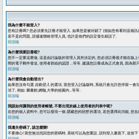
我為什麼不能登入?
您有註冊嗎? 您必須要先註冊才能登入. 如果您是被封鎖了 (假如您有看到這個訊息
若不是此問題, 請儘速聯絡管理人員, 也許是他們的設定發生錯誤了.
回頂端
為什麼我要註冊呢?
您不一定要這麼做, 這是由討論版的管理人員所決定的, 您必須註冊後才能在版上發
間的電子郵件發送, 使用者群組的認證 ...等等. 建議您註冊成為正式會員, 因為
回頂端
為什麼我會自動登出?
如果您沒有勾選
自動登入
的選項, 當您登入討論版時, 系統只會允許您停留一會兒
項了, 例如: 圖書館,網咖,大學的校園內...等等.
回頂端
我該如何讓我的使用者帳號, 不要出現於線上使用者的列表中呢?
在您的個人資料中, 您可以發現一個
隱藏您的狀態
的選項, 若您選擇此功能, 
回頂端
我遺失密碼了, 該怎麼辦!
不要擔心! 當您無法找回您的密碼時, 系統可以為您重設. 請到登入畫面下, 並按下
回頂端