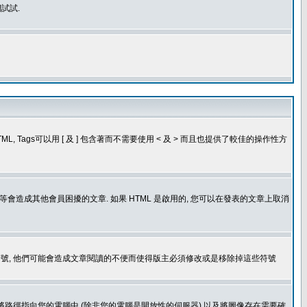
試試.
, Tags可以用 [ 及 ] 包含著而不需要使用 < 及 > 而且也提供了較佳的操作性方
造成其他會員困擾的文章. 如果 HTML 是啟用的, 您可以在發表的文章上取消
個表情符號, 他們可能會造成文章閱讀的不便而使得版主必須修改或是移除掉這些符號
.gif. 您不能將路徑指向您的電腦中 (除非您的電腦是開放性的伺服器) 以及將圖像存在需要確