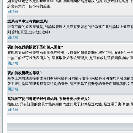
如果您確定您設定的時區正確, 然而版面時間仍然是錯誤的話, 最接近的答案是 "日
許會有大約一個小時的差距.
回頂端
語系清單中沒有我的語系!
最有可能的原因應該是, 討論版管理人員沒有安裝您的語系或在此討論版上並沒有人翻譯您
到 (請按頁面上的按鈕連結)
回頂端
要如何在我的帳號下秀出個人圖像?
在觀看文章時可能有兩個圖像在帳號下. 首先的圖像是關於您的 "群組&身分", 一
一無二的或可以代表個人的. 這將取決於系統管理員, 是否有啟動這個圖像功能, 
回頂端
要如何改變我的等級?
基本上您無法直接更改任何有關階級身分的顯示文字 (階級身分將在您所發表的文章
版主跟討論區管理者都有個特別的身分. 請不要為了提升您的身分而胡亂張貼文章
回頂端
當我按下使用者電子郵件連結時, 系統會要求要登入?
很抱歉, 只有註冊的會員才能夠經由內建的電子郵件發送功能, 發送電子郵件 (
回頂端