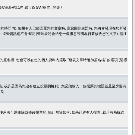
發表新的話題, 您可以發起投票...等等
.)
的時間內). 如果有人已經回覆您的文章時, 當您回到主題時, 您將會發現在您所發
 這些資訊也不會出現 (管理者將會給您一個訊息說明為何要修改您的文章). 請注
簽名檔. 您也可以在您的個人資料內選取 "發表文章時附加簽名檔" 的選項 (這樣
功能, 或許是因為您沒有建立投票的權利). 您必須輸入一個投票的標題並且至少要有
限制
使用者可以刪除或修改投票的項目, 無論如何, 如果已經有人投票, 就只有系統管