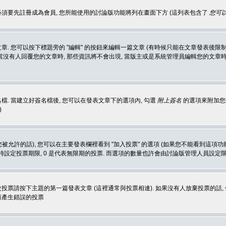
 必須要先註冊成為會員, 您所能使用的討論版功能將列在畫面下方 (這列表包含了
您可以
 您可以按下標題旁的 "編輯" 的按鈕來編輯一篇文章 (有時候只能在文章發表後限制
沒有人回覆您的文章時, 那些資訊將不會出現, 當版主或是系統管理員編輯您的文章時,
. 當建立好簽名檔後, 您可以在發表文章下的選項內, 勾選
附上簽名
的選項來附加您的
)
被允許的話), 您可以在主要發表欄裡看到 "加入投票" 的選項 (如果您不能看到這項
同時設定投票期限, 0 是代表無限期的投票. 而選項的數量也許會由討論版管理人員設定
改投票請按下主題的第一篇發表文章 (這裡通常與投票相連). 如果沒有人放棄投票的話, 
而產生錯誤的投票