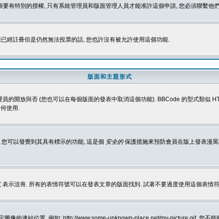
 您必須要有特別的授權, 只有系統管理員和版面管理人員才能准許這個申請, 您必須聯繫他們
您已經註冊但是仍然無法投票的話, 您也許沒有被允許使用這個功能.
版面和主題形式
理員的開放與否 (您也可以在每個版面的發表中取消這個功能). BBCode 的型式類似 HTML
何使用.
 您可以發覺到其具有標示的功能, 這是個
安全的
保護措施來預防會員在版上發表漫罵等會
樂, :( 表示沮喪. 所有的表情符號可以在發表文章的版面找到. 試著不要過度使用這
, 例如: http://www.some-unknown-place.net/my-picture