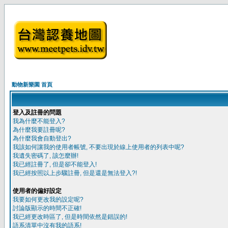
動物新樂園 首頁
登入及註冊的問題
我為什麼不能登入?
為什麼我要註冊呢?
為什麼我會自動登出?
我該如何讓我的使用者帳號, 不要出現於線上使用者的列表中呢?
我遺失密碼了, 該怎麼辦!
我已經註冊了, 但是卻不能登入!
我已經按照以上步驟註冊, 但是還是無法登入?!
使用者的偏好設定
我要如何更改我的設定呢?
討論版顯示的時間不正確!
我已經更改時區了, 但是時間依然是錯誤的!
語系清單中沒有我的語系!