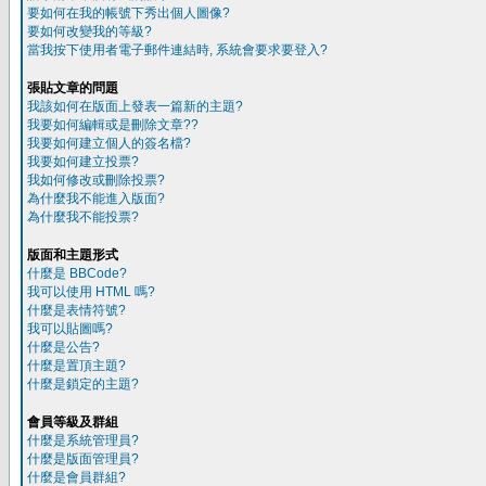
要如何在我的帳號下秀出個人圖像?
要如何改變我的等級?
當我按下使用者電子郵件連結時, 系統會要求要登入?
張貼文章的問題
我該如何在版面上發表一篇新的主題?
我要如何編輯或是刪除文章??
我要如何建立個人的簽名檔?
我要如何建立投票?
我如何修改或刪除投票?
為什麼我不能進入版面?
為什麼我不能投票?
版面和主題形式
什麼是 BBCode?
我可以使用 HTML 嗎?
什麼是表情符號?
我可以貼圖嗎?
什麼是公告?
什麼是置頂主題?
什麼是鎖定的主題?
會員等級及群組
什麼是系統管理員?
什麼是版面管理員?
什麼是會員群組?