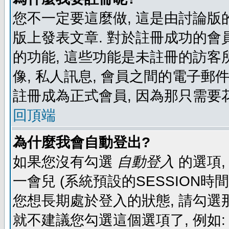
您不一定要這麼做, 這是由討論版
版上發表文章. 對於註冊成功的會
的功能, 這些功能是未註冊的訪客所
像, 私人訊息, 會員之間的電子郵件發
註冊成為正式會員, 因為那只需要
回頂端
為什麼我會自動登出?
如果您沒有勾選
自動登入
的選項,
一會兒 (系統預設的SESSION時
您想長期處於登入的狀態, 請勾選那
就不建議您勾選這個選項了, 例如: 