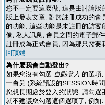
您不一定要這麼做, 這是由討論版
版上發表文章. 對於註冊成功的會
的功能, 這些功能是未註冊的訪客所
像, 私人訊息, 會員之間的電子郵件發
註冊成為正式會員, 因為那只需要
回頂端
為什麼我會自動登出?
如果您沒有勾選
自動登入
的選項,
一會兒 (系統預設的SESSION時
您想長期處於登入的狀態, 請勾選那
就不建議您勾選這個選項了, 例如: 