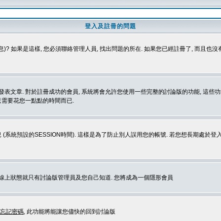
登入及註冊的問題
)? 如果是這樣, 您必須聯絡管理人員, 找出問題的所在. 如果您已經註冊了, 而且也
表文章. 對於註冊成功的會員, 系統將會允許您使用一些完整的討論版的功能, 這些功能
那只需要花您一點點的時間而已.
 (系統預設的SESSION時間). 這樣是為了防止別人誤用您的帳號. 若您想長期處於
您在線上狀態就只有討論版管理員及您自己知道. 您將成為一個隱形會員
忘記密碼
, 此功能將能讓您儘快的回到討論版