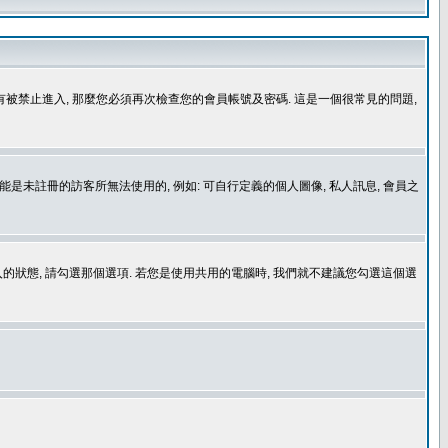
沒有被禁止進入, 那麼您必須再次檢查您的會員帳號及密碼. 這是一個很常見的問題,
是未註冊的訪客所無法使用的, 例如: 可自行定義的個人圖像, 私人訊息, 會員之
登入的狀態, 請勾選那個選項. 若您是使用共用的電腦時, 我們就不建議您勾選這個選