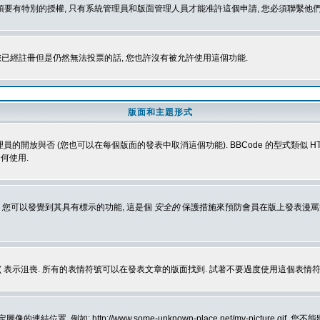
 您必須要有特別的授權, 只有系統管理員和版面管理人員才能准許這個申請, 您必須聯繫他們
您已經註冊但是仍然無法投票的話, 您也許沒有被允許使用這個功能.
版面和主題形式
理員的開放與否 (您也可以在每個版面的發表中取消這個功能). BBCode 的型式類似 HTML
何使用.
 您可以發覺到其具有標示的功能, 這是個
安全的
保護措施來預防會員在版上發表漫罵等會
樂, :( 表示沮喪. 所有的表情符號可以在發表文章的版面找到. 試著不要過度使用這
, 例如: http://www.some-unknown-place.net/my-picture