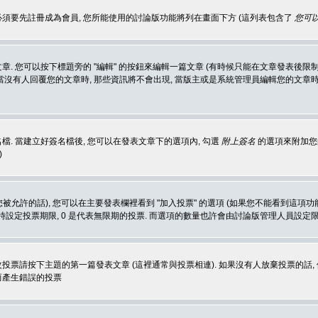
 必須要先註冊成為會員, 您所能使用的討論版功能將列在畫面下方 (這列表包含了
您可以
 您可以按下標題旁的 "編輯" 的按鈕來編輯一篇文章 (有時候只能在文章發表後限制
沒有人回覆您的文章時, 那些資訊將不會出現, 當版主或是系統管理員編輯您的文章時,
. 當建立好簽名檔後, 您可以在發表文章下的選項內, 勾選
附上簽名
的選項來附加您的
)
被允許的話), 您可以在主要發表欄裡看到 "加入投票" 的選項 (如果您不能看到這項
同時設定投票期限, 0 是代表無限期的投票. 而選項的數量也許會由討論版管理人員設定
改投票請按下主題的第一篇發表文章 (這裡通常與投票相連). 如果沒有人放棄投票的話, 
而產生錯誤的投票