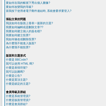
要如何在我的帳號下秀出個人圖像?
要如何改變我的等級?
當我按下使用者電子郵件連結時, 系統會要求要登入?
張貼文章的問題
我該如何在版面上發表一篇新的主題?
我要如何編輯或是刪除文章??
我要如何建立個人的簽名檔?
我要如何建立投票?
我如何修改或刪除投票?
為什麼我不能進入版面?
為什麼我不能投票?
版面和主題形式
什麼是 BBCode?
我可以使用 HTML 嗎?
什麼是表情符號?
我可以貼圖嗎?
什麼是公告?
什麼是置頂主題?
什麼是鎖定的主題?
會員等級及群組
什麼是系統管理員?
什麼是版面管理員?
什麼是會員群組?