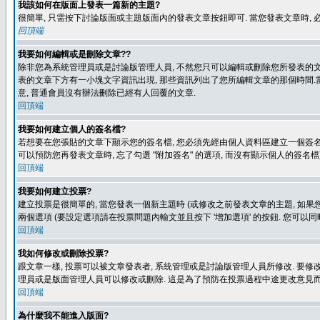
我該如何在版面上發表一篇新的主題?
很簡單, 只需按下討論版面或主題版面內的發表文章按鈕即可. 當您發表文章時,
回頂端
我要如何編輯或是刪除文章??
除非您為系統管理員或是討論版管理人員, 不然您只可以編輯或刪除您所發表的文章.
表的文章下方有一小塊文字資訊出現, 那些資訊列出了您所編輯文章的那個時間.當
意, 普通會員沒有辦法刪除已經有人回覆的文章.
回頂端
我要如何建立個人的簽名檔?
若想要在您張貼的文章下顯示您的簽名檔, 您必須先經由個人資料區建立一個簽名檔
可以預防您再發表文章時, 忘了勾選 "附加簽名" 的選項, 而沒有顯示個人的簽名檔
回頂端
我要如何建立投票?
建立投票是很簡單的, 當您發表一個新主題時 (或修改之前發表文章的主題, 如果您
兩個選項 (要設定選項請在投票問題內輸文並且按下 '增加選項' 的按鈕. 您可以
回頂端
我如何修改或刪除投票?
跟文章一樣, 投票可以被文章發表者, 系統管理或是討論版管理人員所修改. 要修
理員或是版面管理人員可以修改或刪除. 這是為了預防在投票過程中途更改意見
回頂端
為什麼我不能進入版面?