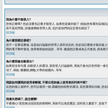
我為什麼不能登入?
您有註冊嗎? 您必須要先註冊才能登入. 如果您是被封鎖了 (假如您有看到這個訊息
若不是此問題, 請儘速聯絡管理人員, 也許是他們的設定發生錯誤了.
回頂端
為什麼我要註冊呢?
您不一定要這麼做, 這是由討論版的管理人員所決定的, 您必須註冊後才能在版上發
間的電子郵件發送, 使用者群組的認證 ...等等. 建議您註冊成為正式會員, 因為
回頂端
為什麼我會自動登出?
如果您沒有勾選
自動登入
的選項, 當您登入討論版時, 系統只會允許您停留一會兒
項了, 例如: 圖書館,網咖,大學的校園內...等等.
回頂端
我該如何讓我的使用者帳號, 不要出現於線上使用者的列表中呢?
在您的個人資料中, 您可以發現一個
隱藏您的狀態
的選項, 若您選擇此功能, 
回頂端
我遺失密碼了, 該怎麼辦!
不要擔心! 當您無法找回您的密碼時, 系統可以為您重設. 請到登入畫面下, 並按下
回頂端