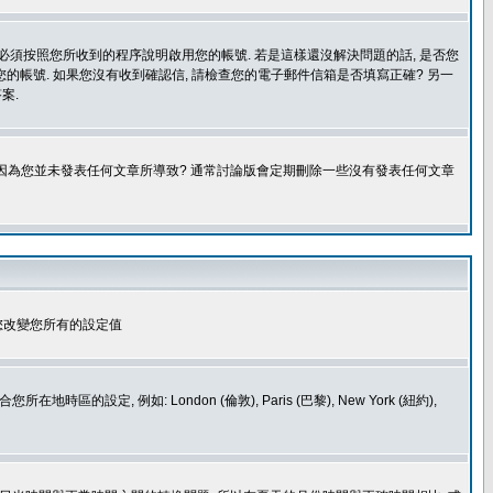
您必須按照您所收到的程序說明啟用您的帳號. 若是這樣還沒解決問題的話, 是否您
的帳號. 如果您沒有收到確認信, 請檢查您的電子郵件信箱是否填寫正確? 另一
案.
是因為您並未發表任何文章所導致? 通常討論版會定期刪除一些沒有發表任何文章
您改變您所有的設定值
如: London (倫敦), Paris (巴黎), New York (紐約),