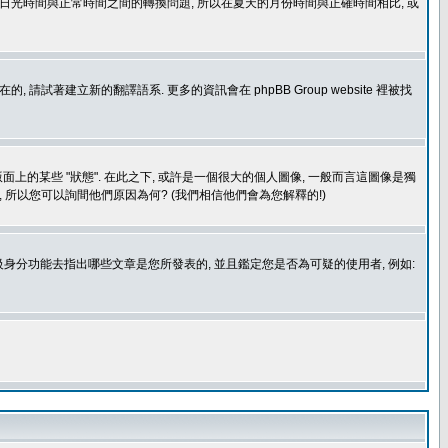
處理日光時間與正常時間之間的轉換問題, 所以在夏天的月份時間與正確時間相比, 或
建立新的翻譯語系. 更多的資訊會在 phpBB Group website 裡被找
上的某些 "狀態". 在此之下, 或許是一個很大的個人圖像, 一般而言這圖像是獨
 所以您可以詢間他們原因為何? (我們相信他們會為您解釋的!)
身分功能去指出哪些文章是您所發表的, 並且鑑定您是否為可疑的使用者, 例如: