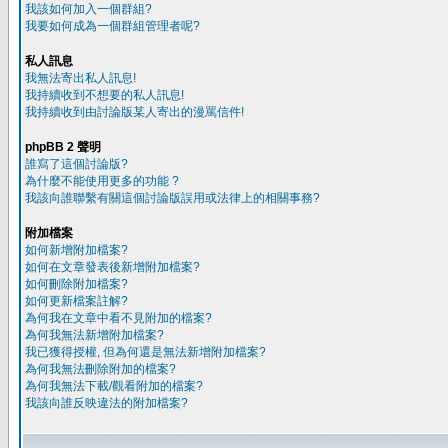
我該如何加入一個群組?
我要如何成為一個群組管理者呢?
私人訊息
我無法寄出私人訊息!
我持續收到不想要的私人訊息!
我持續收到由討論版某人寄出的漫罵信件!
phpBB 2 聲明
誰寫了這個討論版?
為什麼不能使用更多的功能 ?
我該向誰聯繫有關這個討論版誤用或法律上的相關事務?
附加檔案
如何新增附加檔案?
如何在文章發表後新增附加檔案?
如何刪除附加檔案?
如何更新檔案註解?
為何我在文章中看不見附加的檔案?
為何我無法新增附加檔案?
我已獲得授權, 但為何還是無法新增附加檔案?
為何我無法刪除附加的檔案?
為何我無法下載/觀看附加的檔案?
我該向誰反映違法的附加檔案?