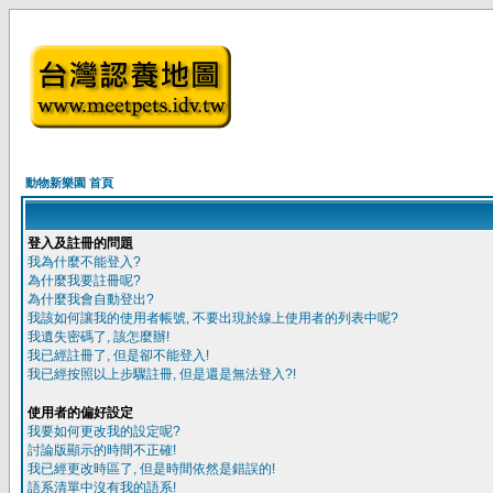
動物新樂園 首頁
登入及註冊的問題
我為什麼不能登入?
為什麼我要註冊呢?
為什麼我會自動登出?
我該如何讓我的使用者帳號, 不要出現於線上使用者的列表中呢?
我遺失密碼了, 該怎麼辦!
我已經註冊了, 但是卻不能登入!
我已經按照以上步驟註冊, 但是還是無法登入?!
使用者的偏好設定
我要如何更改我的設定呢?
討論版顯示的時間不正確!
我已經更改時區了, 但是時間依然是錯誤的!
語系清單中沒有我的語系!