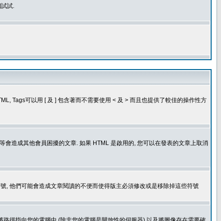
試試.
, Tags可以用 [ 及 ] 包含著而不需要使用 < 及 > 而且也提供了較佳的操作性方
造成其他會員困擾的文章. 如果 HTML 是啟用的, 您可以在發表的文章上取消
個表情符號, 他們可能會造成文章閱讀的不便而使得版主必須修改或是移除掉這些符號
.gif. 您不能將路徑指向您的電腦中 (除非您的電腦是開放性的伺服器) 以及將圖像存在需要確