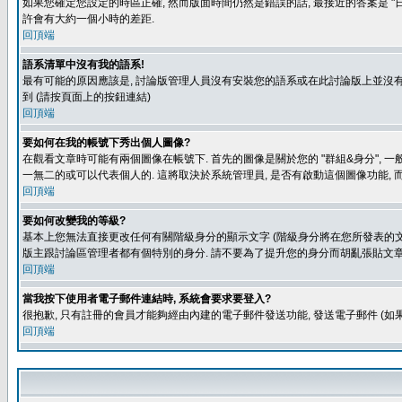
如果您確定您設定的時區正確, 然而版面時間仍然是錯誤的話, 最接近的答案是 "日
許會有大約一個小時的差距.
回頂端
語系清單中沒有我的語系!
最有可能的原因應該是, 討論版管理人員沒有安裝您的語系或在此討論版上並沒有人翻譯您
到 (請按頁面上的按鈕連結)
回頂端
要如何在我的帳號下秀出個人圖像?
在觀看文章時可能有兩個圖像在帳號下. 首先的圖像是關於您的 "群組&身分", 一
一無二的或可以代表個人的. 這將取決於系統管理員, 是否有啟動這個圖像功能, 
回頂端
要如何改變我的等級?
基本上您無法直接更改任何有關階級身分的顯示文字 (階級身分將在您所發表的文章
版主跟討論區管理者都有個特別的身分. 請不要為了提升您的身分而胡亂張貼文章
回頂端
當我按下使用者電子郵件連結時, 系統會要求要登入?
很抱歉, 只有註冊的會員才能夠經由內建的電子郵件發送功能, 發送電子郵件 (
回頂端