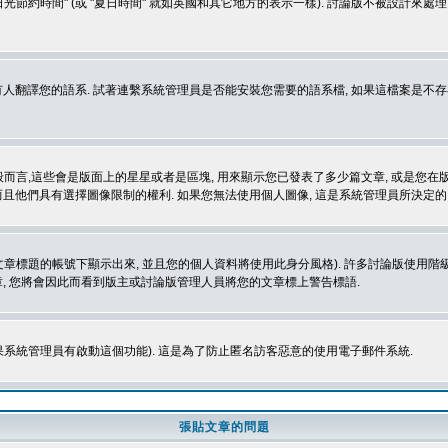
光節約時間" (或 "夏日時間" 就如英國和其它地方的表示一樣). 討論版不被設計來
的語系. 試著連繫系統管理員是否能安裝您需要的語系檔, 如果這檔案是不存在的, 請試著
般而言,這些會是版面上的星星或者是區塊, 用來顯示您已發表了多少篇文章, 或是您在版面
而且他們具有選擇圖像限制的權利. 如果您無法使用個人圖像, 這是系統管理員所決定的,
標題的帳號下顯示出來, 並且您的個人資料將使用此身分風格). 許多討論版使用階級
, 您將會因此而看到版主或討論版管理人員將您的文章標上警告標語.
如果系統管理員有啟動這個功能). 這是為了防止匿名訪客惡意的使用電子郵件系統.
張貼文章的問題