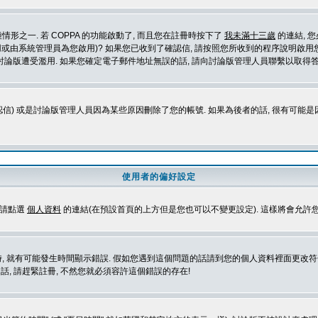
形之一. 若 COPPA 的功能啟動了, 而且您在註冊時按下了
我未滿十三歲
的連結, 
或由系統管理員為您啟用)? 如果您已收到了確認信, 請按照您所收到的程序說明啟用您
論版遭受濫用. 如果您確定電子郵件地址無誤的話, 請向討論版管理人員聯繫以取得答
信) 或是討論版管理人員因為某些原因刪除了您的帳號. 如果為後者的話, 很有可能
使用者的偏好設定
定請點選
個人資料
的連結(在預設首頁的上方但是您也可以不變更設定). 這樣將會允許
生時間顯示錯誤. 假如您遇到這個問題的話請到您的個人資料裡面更改符合您所在地時區的設定, 例
冊的話, 請趕緊註冊, 不然您就必須容許這個錯誤的存在!