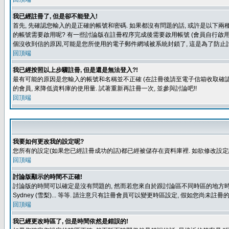
我已經註冊了, 但是卻不能登入!
首先, 先確認您輸入的是正確的帳號和密碼. 如果都沒有問題的話, 或許是以下兩種情
的帳號需要啟用呢? 有一些討論版在註冊程序完成後需要啟用帳號 (會員自行啟用
個沒收到信的原因,可能是您所使用的電子郵件網域被系統封鎖了, 這是為了防止討
回頂端
我已經按照以上步驟註冊, 但是還是無法登入?!
最有可能的原因是您輸入的帳號和名稱並不正確 (在註冊後請至電子信箱收取確認
的會員, 來降低資料庫的使用量. 試著重新再註冊一次, 並參與討論吧!!
回頂端
我要如何更改我的設定呢?
您所有的設定(如果您已經註冊成功的話)都已經被儲存在資料庫裡. 如欲修改設
回頂端
討論版顯示的時間不正確!
討論版的時間可以確定是沒有問題的, 然而若您來自於跟討論區不同時區的地方時, 就有可能發
Sydney (雪梨)... 等等. 請注意只有註冊會員可以變更時區設定, 假如您尚未註
回頂端
我已經更改時區了, 但是時間依然是錯誤的!