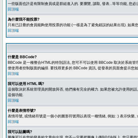
一些版面也許是有限制會員或是群組進入的. 要瀏覽, 讀取, 發表...等等功能,
回頂端
為什麼我不能投票?
只有已註冊的會員能夠使用投票的功能 (一樣是為了避免錯誤的結果出現). 如果
回頂端
什麼是 BBCode?
BBCode 是一種整合HTML的特別語法, 您可不可以使用 BBCode 取決於系統管
便使用者控制版面的編排. 要找尋更多的 BBCode 資訊, 從發表的頁面會提示您如
回頂端
我可以使用 HTML 嗎?
這個取決於系統管理員的開放與否, 他們擁有完全的權力. 如果您被允許使用的話,
這個功能.
回頂端
什麼是表情符號?
表情符號, 或情緒符號是一個小的圖形符號用以表現一種情緒, 例如: :) 表示快
回頂端
我可以貼圖嗎?
圖像可以在您的發表的文章中出現, 您不一定要把圖像上傳到討論版上, 您只要指定圖像的連結位置