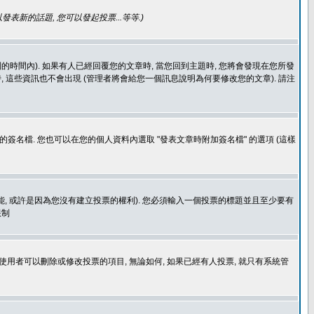
發表新的話題, 您可以發起投票...等等
.)
的時間內). 如果有人已經回覆您的文章時, 當您回到主題時, 您將會發現在您所發
 這些資訊也不會出現 (管理者將會給您一個訊息說明為何要修改您的文章). 請注
簽名檔. 您也可以在您的個人資料內選取 "發表文章時附加簽名檔" 的選項 (這樣
功能, 或許是因為您沒有建立投票的權利). 您必須輸入一個投票的標題並且至少要有
限制
使用者可以刪除或修改投票的項目, 無論如何, 如果已經有人投票, 就只有系統管