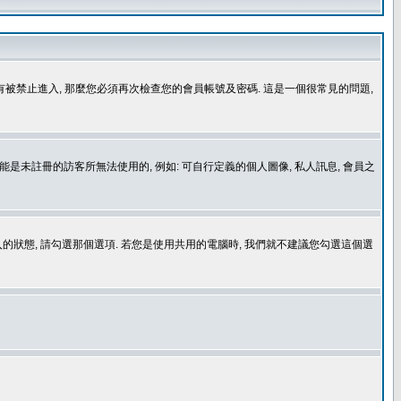
沒有被禁止進入, 那麼您必須再次檢查您的會員帳號及密碼. 這是一個很常見的問題,
是未註冊的訪客所無法使用的, 例如: 可自行定義的個人圖像, 私人訊息, 會員之
登入的狀態, 請勾選那個選項. 若您是使用共用的電腦時, 我們就不建議您勾選這個選