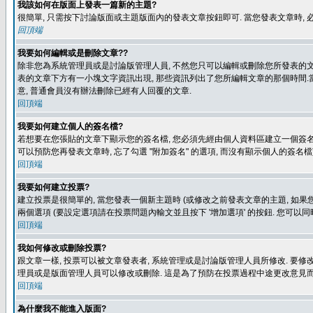
我該如何在版面上發表一篇新的主題?
很簡單, 只需按下討論版面或主題版面內的發表文章按鈕即可. 當您發表文章時,
回頂端
我要如何編輯或是刪除文章??
除非您為系統管理員或是討論版管理人員, 不然您只可以編輯或刪除您所發表的文章.
表的文章下方有一小塊文字資訊出現, 那些資訊列出了您所編輯文章的那個時間.當
意, 普通會員沒有辦法刪除已經有人回覆的文章.
回頂端
我要如何建立個人的簽名檔?
若想要在您張貼的文章下顯示您的簽名檔, 您必須先經由個人資料區建立一個簽名檔
可以預防您再發表文章時, 忘了勾選 "附加簽名" 的選項, 而沒有顯示個人的簽名檔
回頂端
我要如何建立投票?
建立投票是很簡單的, 當您發表一個新主題時 (或修改之前發表文章的主題, 如果您
兩個選項 (要設定選項請在投票問題內輸文並且按下 '增加選項' 的按鈕. 您可以
回頂端
我如何修改或刪除投票?
跟文章一樣, 投票可以被文章發表者, 系統管理或是討論版管理人員所修改. 要修
理員或是版面管理人員可以修改或刪除. 這是為了預防在投票過程中途更改意見
回頂端
為什麼我不能進入版面?