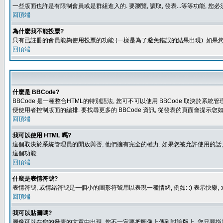
一些版面也許是有限制會員或是群組進入的. 要瀏覽, 讀取, 發表...等等功能,
回頂端
為什麼我不能投票?
只有已註冊的會員能夠使用投票的功能 (一樣是為了避免錯誤的結果出現). 如果
回頂端
什麼是 BBCode?
BBCode 是一種整合HTML的特別語法, 您可不可以使用 BBCode 取決於系統管
便使用者控制版面的編排. 要找尋更多的 BBCode 資訊, 從發表的頁面會提示您如
回頂端
我可以使用 HTML 嗎?
這個取決於系統管理員的開放與否, 他們擁有完全的權力. 如果您被允許使用的話,
這個功能.
回頂端
什麼是表情符號?
表情符號, 或情緒符號是一個小的圖形符號用以表現一種情緒, 例如: :) 表示快
回頂端
我可以貼圖嗎?
圖像可以在您的發表的文章中出現, 您不一定要把圖像上傳到討論版上, 您只要指定圖像的連結位置