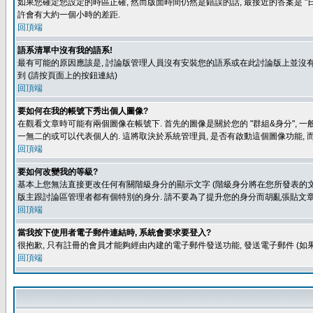
如果您確定您設定的時區正確, 然而版面時間仍然是錯誤的話, 最接近的答案是 "日
許會有大約一個小時的差距.
回頂端
語系清單中沒有我的語系!
最有可能的原因應該是, 討論版管理人員沒有安裝您的語系或在此討論版上並沒有人翻譯您
到 (請按頁面上的按鈕連結)
回頂端
要如何在我的帳號下秀出個人圖像?
在觀看文章時可能有兩個圖像在帳號下. 首先的圖像是關於您的 "群組&身分", 一
一無二的或可以代表個人的. 這將取決於系統管理員, 是否有啟動這個圖像功能, 
回頂端
要如何改變我的等級?
基本上您無法直接更改任何有關階級身分的顯示文字 (階級身分將在您所發表的文章
版主跟討論區管理者都有個特別的身分. 請不要為了提升您的身分而胡亂張貼文章
回頂端
當我按下使用者電子郵件連結時, 系統會要求要登入?
很抱歉, 只有註冊的會員才能夠經由內建的電子郵件發送功能, 發送電子郵件 (
回頂端