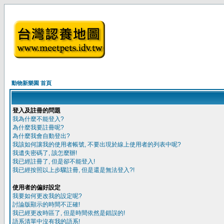
動物新樂園 首頁
登入及註冊的問題
我為什麼不能登入?
為什麼我要註冊呢?
為什麼我會自動登出?
我該如何讓我的使用者帳號, 不要出現於線上使用者的列表中呢?
我遺失密碼了, 該怎麼辦!
我已經註冊了, 但是卻不能登入!
我已經按照以上步驟註冊, 但是還是無法登入?!
使用者的偏好設定
我要如何更改我的設定呢?
討論版顯示的時間不正確!
我已經更改時區了, 但是時間依然是錯誤的!
語系清單中沒有我的語系!