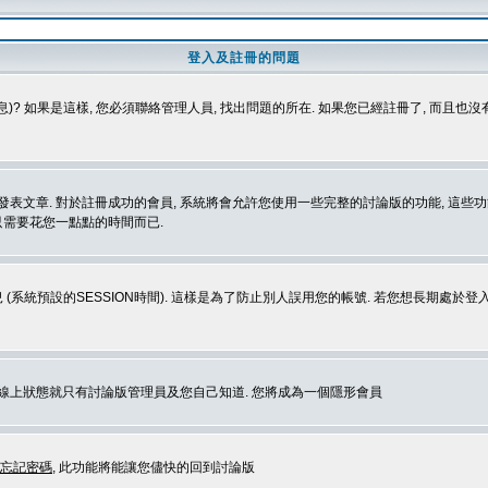
登入及註冊的問題
)? 如果是這樣, 您必須聯絡管理人員, 找出問題的所在. 如果您已經註冊了, 而且也
表文章. 對於註冊成功的會員, 系統將會允許您使用一些完整的討論版的功能, 這些功能
那只需要花您一點點的時間而已.
 (系統預設的SESSION時間). 這樣是為了防止別人誤用您的帳號. 若您想長期處於
您在線上狀態就只有討論版管理員及您自己知道. 您將成為一個隱形會員
忘記密碼
, 此功能將能讓您儘快的回到討論版