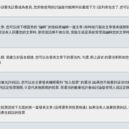
 必須要先註冊成為會員, 您所能使用的討論版功能將列在畫面下方 (這列表包含了
您可以
 您可以按下標題旁的 "編輯" 的按鈕來編輯一篇文章 (有時候只能在文章發表後限制
沒有人回覆您的文章時, 那些資訊將不會出現, 當版主或是系統管理員編輯您的文章時,
. 當建立好簽名檔後, 您可以在發表文章下的選項內, 勾選
附上簽名
的選項來附加您的
)
被允許的話), 您可以在主要發表欄裡看到 "加入投票" 的選項 (如果您不能看到這項
同時設定投票期限, 0 是代表無限期的投票. 而選項的數量也許會由討論版管理人員設定
改投票請按下主題的第一篇發表文章 (這裡通常與投票相連). 如果沒有人放棄投票的話, 
而產生錯誤的投票