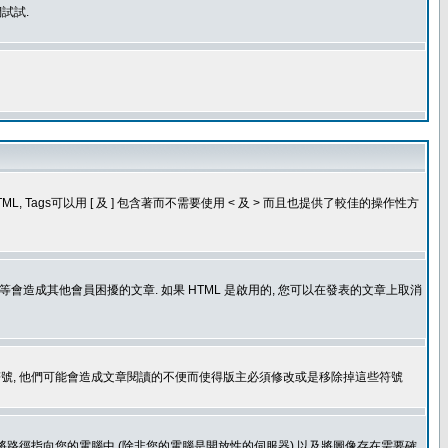
試試.
, Tags可以用 [ 及 ] 包含著而不需要使用 < 及 > 而且也提供了較佳的操作性方
造成其他會員困擾的文章. 如果 HTML 是啟用的, 您可以在發表的文章上取消
個表情符號, 他們可能會造成文章閱讀的不便而使得版主必須修改或是移除掉這些符號
.gif. 您不能將路徑指向您的電腦中 (除非您的電腦是開放性的伺服器) 以及將圖像存在需要確