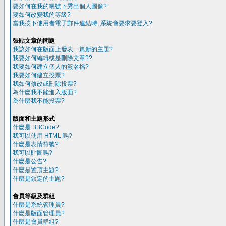
要如何在我的帳號下秀出個人圖像?
要如何改變我的等級?
當我按下使用者電子郵件連結時, 系統會要求要登入?
張貼文章的問題
我該如何在版面上發表一篇新的主題?
我要如何編輯或是刪除文章??
我要如何建立個人的簽名檔?
我要如何建立投票?
我如何修改或刪除投票?
為什麼我不能進入版面?
為什麼我不能投票?
版面和主題形式
什麼是 BBCode?
我可以使用 HTML 嗎?
什麼是表情符號?
我可以貼圖嗎?
什麼是公告?
什麼是置頂主題?
什麼是鎖定的主題?
會員等級及群組
什麼是系統管理員?
什麼是版面管理員?
什麼是會員群組?