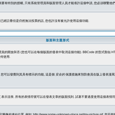
 您必須要有特別的授權, 只有系統管理員和版面管理人員才能准許這個申請, 您必須聯繫他們
您已經註冊但是仍然無法投票的話, 您也許沒有被允許使用這個功能.
版面和主題形式
理員的開放與否 (您也可以在每個版面的發表中取消這個功能). BBCode 的型式類似 HTML
何使用.
 您可以發覺到其具有標示的功能, 這是個
安全的
保護措施來預防會員在版上發表漫罵等會
樂, :( 表示沮喪. 所有的表情符號可以在發表文章的版面找到. 試著不要過度使用這
, 例如: http://www.some-unknown-place.net/my-picture