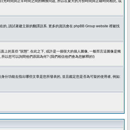
處理日光時間與正常時間之間的轉換問題, 所以在夏天的月份時間與正確時間相比, 或
建立新的翻譯語系. 更多的資訊會在 phpBB Group website 裡被找
上的某些 "狀態". 在此之下, 或許是一個很大的個人圖像, 一般而言這圖像是獨
 所以您可以詢間他們原因為何? (我們相信他們會為您解釋的!)
身分功能去指出哪些文章是您所發表的, 並且鑑定您是否為可疑的使用者, 例如: