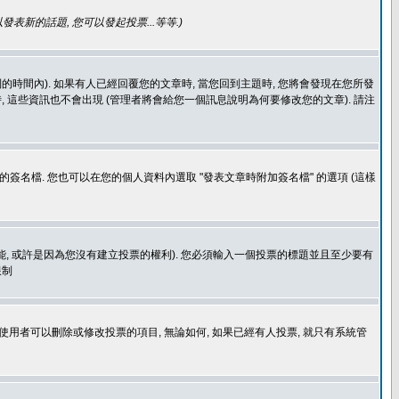
發表新的話題, 您可以發起投票...等等
.)
的時間內). 如果有人已經回覆您的文章時, 當您回到主題時, 您將會發現在您所發
 這些資訊也不會出現 (管理者將會給您一個訊息說明為何要修改您的文章). 請注
簽名檔. 您也可以在您的個人資料內選取 "發表文章時附加簽名檔" 的選項 (這樣
功能, 或許是因為您沒有建立投票的權利). 您必須輸入一個投票的標題並且至少要有
限制
使用者可以刪除或修改投票的項目, 無論如何, 如果已經有人投票, 就只有系統管