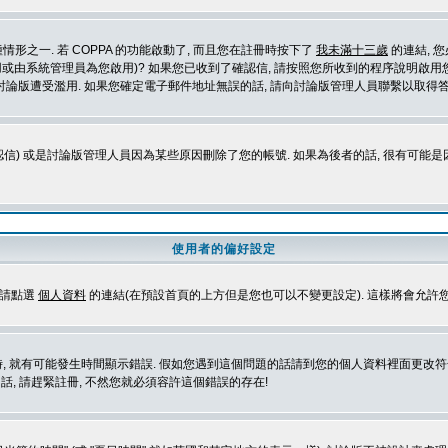
形之一. 若 COPPA 的功能啟動了, 而且您在註冊時按下了
我未滿十三歲
的連結, 
或由系統管理員為您啟用)? 如果您已收到了確認信, 請按照您所收到的程序說明啟用您
論版遭受濫用. 如果您確定電子郵件地址無誤的話, 請向討論版管理人員聯繫以取得答
信) 或是討論版管理人員因為某些原因刪除了您的帳號. 如果為後者的話, 很有可能
使用者的偏好設定
定請點選
個人資料
的連結(在預設首頁的上方但是您也可以不變更設定). 這樣將會允許
生時間顯示錯誤. 假如您遇到這個問題的話請到您的個人資料裡面更改符合您所在地時區的設定, 例
冊的話, 請趕緊註冊, 不然您就必須容許這個錯誤的存在!