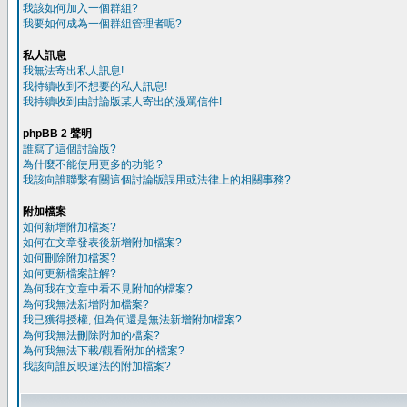
我該如何加入一個群組?
我要如何成為一個群組管理者呢?
私人訊息
我無法寄出私人訊息!
我持續收到不想要的私人訊息!
我持續收到由討論版某人寄出的漫罵信件!
phpBB 2 聲明
誰寫了這個討論版?
為什麼不能使用更多的功能 ?
我該向誰聯繫有關這個討論版誤用或法律上的相關事務?
附加檔案
如何新增附加檔案?
如何在文章發表後新增附加檔案?
如何刪除附加檔案?
如何更新檔案註解?
為何我在文章中看不見附加的檔案?
為何我無法新增附加檔案?
我已獲得授權, 但為何還是無法新增附加檔案?
為何我無法刪除附加的檔案?
為何我無法下載/觀看附加的檔案?
我該向誰反映違法的附加檔案?