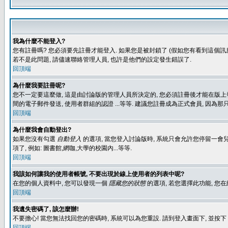
我為什麼不能登入?
您有註冊嗎? 您必須要先註冊才能登入. 如果您是被封鎖了 (假如您有看到這個訊息
若不是此問題, 請儘速聯絡管理人員, 也許是他們的設定發生錯誤了.
回頂端
為什麼我要註冊呢?
您不一定要這麼做, 這是由討論版的管理人員所決定的, 您必須註冊後才能在版上發
間的電子郵件發送, 使用者群組的認證 ...等等. 建議您註冊成為正式會員, 因為
回頂端
為什麼我會自動登出?
如果您沒有勾選
自動登入
的選項, 當您登入討論版時, 系統只會允許您停留一會兒
項了, 例如: 圖書館,網咖,大學的校園內...等等.
回頂端
我該如何讓我的使用者帳號, 不要出現於線上使用者的列表中呢?
在您的個人資料中, 您可以發現一個
隱藏您的狀態
的選項, 若您選擇此功能, 
回頂端
我遺失密碼了, 該怎麼辦!
不要擔心! 當您無法找回您的密碼時, 系統可以為您重設. 請到登入畫面下, 並按下
回頂端