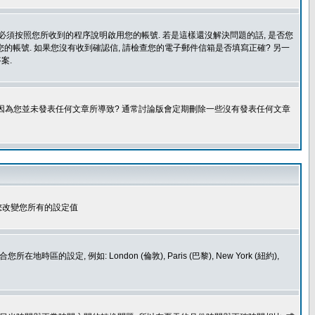
您必須按照您所收到的程序說明啟用您的帳號. 若是這樣還沒解決問題的話, 是否您
的帳號. 如果您沒有收到確認信, 請檢查您的電子郵件信箱是否填寫正確? 另一
案.
是因為您並未發表任何文章所導致? 通常討論版會定期刪除一些沒有發表任何文章
您改變您所有的設定值
如: London (倫敦), Paris (巴黎), New York (紐約),