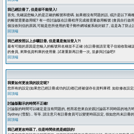
我已經註冊了, 但是卻不能登入!
首先, 先確認您輸入的是正確的帳號和密碼. 如果都沒有問題的話, 或許是以下兩種情
的帳號需要啟用呢? 有一些討論版在註冊程序完成後需要啟用帳號 (會員自行啟用
個沒收到信的原因,可能是您所使用的電子郵件網域被系統封鎖了, 這是為了防止討
回頂端
我已經按照以上步驟註冊, 但是還是無法登入?!
最有可能的原因是您輸入的帳號和名稱並不正確 (在註冊後請至電子信箱收取確認
的會員, 來降低資料庫的使用量. 試著重新再註冊一次, 並參與討論吧!!
回頂端
我要如何更改我的設定呢?
您所有的設定(如果您已經註冊成功的話)都已經被儲存在資料庫裡. 如欲修改設
回頂端
討論版顯示的時間不正確!
討論版的時間可以確定是沒有問題的, 然而若您來自於跟討論區不同時區的地方時, 就有可能發
Sydney (雪梨)... 等等. 請注意只有註冊會員可以變更時區設定, 假如您尚未註
回頂端
我已經更改時區了, 但是時間依然是錯誤的!