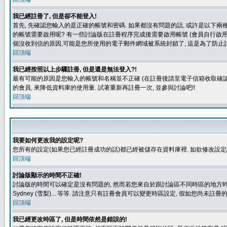
我已經註冊了, 但是卻不能登入!
首先, 先確認您輸入的是正確的帳號和密碼. 如果都沒有問題的話, 或許是以下兩種情
的帳號需要啟用呢? 有一些討論版在註冊程序完成後需要啟用帳號 (會員自行啟用
個沒收到信的原因,可能是您所使用的電子郵件網域被系統封鎖了, 這是為了防止討
回頂端
我已經按照以上步驟註冊, 但是還是無法登入?!
最有可能的原因是您輸入的帳號和名稱並不正確 (在註冊後請至電子信箱收取確認
的會員, 來降低資料庫的使用量. 試著重新再註冊一次, 並參與討論吧!!
回頂端
我要如何更改我的設定呢?
您所有的設定(如果您已經註冊成功的話)都已經被儲存在資料庫裡. 如欲修改設
回頂端
討論版顯示的時間不正確!
討論版的時間可以確定是沒有問題的, 然而若您來自於跟討論區不同時區的地方時, 就有可能發
Sydney (雪梨)... 等等. 請注意只有註冊會員可以變更時區設定, 假如您尚未註
回頂端
我已經更改時區了, 但是時間依然是錯誤的!