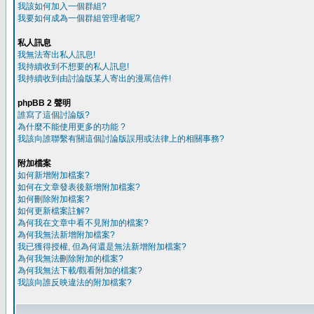
我該如何加入一個群組?
我要如何成為一個群組管理者呢?
私人訊息
我無法寄出私人訊息!
我持續收到不想要的私人訊息!
我持續收到由討論版某人寄出的漫罵信件!
phpBB 2 聲明
誰寫了這個討論版?
為什麼不能使用更多的功能 ?
我該向誰聯繫有關這個討論版誤用或法律上的相關事務?
附加檔案
如何新增附加檔案?
如何在文章發表後新增附加檔案?
如何刪除附加檔案?
如何更新檔案註解?
為何我在文章中看不見附加的檔案?
為何我無法新增附加檔案?
我已獲得授權, 但為何還是無法新增附加檔案?
為何我無法刪除附加的檔案?
為何我無法下載/觀看附加的檔案?
我該向誰反映違法的附加檔案?