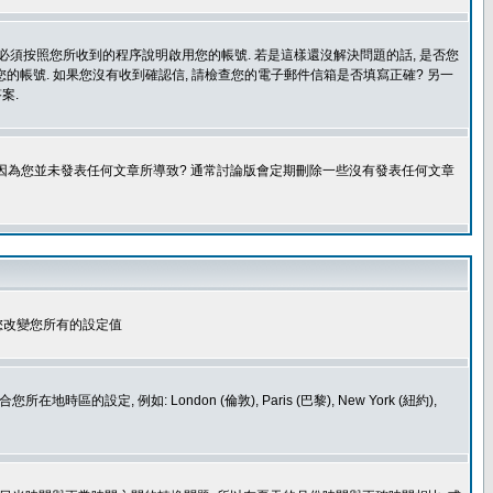
您必須按照您所收到的程序說明啟用您的帳號. 若是這樣還沒解決問題的話, 是否您
的帳號. 如果您沒有收到確認信, 請檢查您的電子郵件信箱是否填寫正確? 另一
案.
是因為您並未發表任何文章所導致? 通常討論版會定期刪除一些沒有發表任何文章
您改變您所有的設定值
如: London (倫敦), Paris (巴黎), New York (紐約),