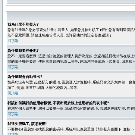
我為什麼不能登入?
您有註冊嗎? 您必須要先註冊才能登入. 如果您是被封鎖了 (假如您有看到這個訊息
若不是此問題, 請儘速聯絡管理人員, 也許是他們的設定發生錯誤了.
回頂端
為什麼我要註冊呢?
您不一定要這麼做, 這是由討論版的管理人員所決定的, 您必須註冊後才能在版上發
間的電子郵件發送, 使用者群組的認證 ...等等. 建議您註冊成為正式會員, 因為
回頂端
為什麼我會自動登出?
如果您沒有勾選
自動登入
的選項, 當您登入討論版時, 系統只會允許您停留一會兒
項了, 例如: 圖書館,網咖,大學的校園內...等等.
回頂端
我該如何讓我的使用者帳號, 不要出現於線上使用者的列表中呢?
在您的個人資料中, 您可以發現一個
隱藏您的狀態
的選項, 若您選擇此功能, 
回頂端
我遺失密碼了, 該怎麼辦!
不要擔心! 當您無法找回您的密碼時, 系統可以為您重設. 請到登入畫面下, 並按下
回頂端