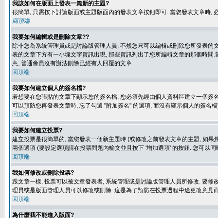
我該如何在版面上發表一篇新的主題?
很簡單, 只需按下討論版面或主題版面內的發表文章按鈕即可. 當您發表文章時,
回頂端
我要如何編輯或是刪除文章??
除非您為系統管理員或是討論版管理人員, 不然您只可以編輯或刪除您所發表的文章.
表的文章下方有一小塊文字資訊出現, 那些資訊列出了您所編輯文章的那個時間.當
意, 普通會員沒有辦法刪除已經有人回覆的文章.
回頂端
我要如何建立個人的簽名檔?
若想要在您張貼的文章下顯示您的簽名檔, 您必須先經由個人資料區建立一個簽名檔
可以預防您再發表文章時, 忘了勾選 "附加簽名" 的選項, 而沒有顯示個人的簽名檔
回頂端
我要如何建立投票?
建立投票是很簡單的, 當您發表一個新主題時 (或修改之前發表文章的主題, 如果您
兩個選項 (要設定選項請在投票問題內輸文並且按下 '增加選項' 的按鈕. 您可以
回頂端
我如何修改或刪除投票?
跟文章一樣, 投票可以被文章發表者, 系統管理或是討論版管理人員所修改. 要修
理員或是版面管理人員可以修改或刪除. 這是為了預防在投票過程中途更改意見
回頂端
為什麼我不能進入版面?