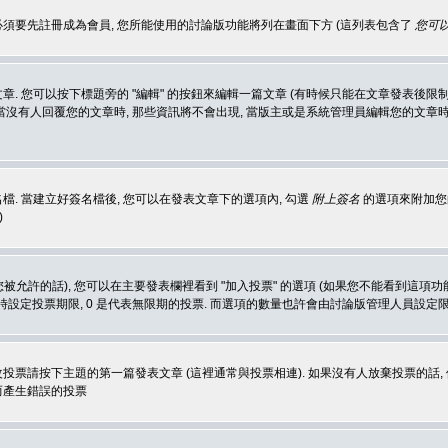
 必須要先註冊成為會員, 您所能使用的討論版功能將列在畫面下方 (這列表包含了
您可以
 您可以按下標題旁的 "編輯" 的按鈕來編輯一篇文章 (有時候只能在文章發表後限制
沒有人回覆您的文章時, 那些資訊將不會出現, 當版主或是系統管理員編輯您的文章時,
. 當建立好簽名檔後, 您可以在發表文章下的選項內, 勾選
附上簽名
的選項來附加您的
)
被允許的話), 您可以在主要發表欄裡看到 "加入投票" 的選項 (如果您不能看到這項
同時設定投票期限, 0 是代表無限期的投票. 而選項的數量也許會由討論版管理人員設定
改投票請按下主題的第一篇發表文章 (這裡通常與投票相連). 如果沒有人放棄投票的話, 
而產生錯誤的投票