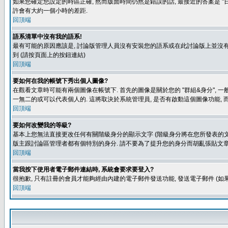
如果您確定您設定的時區正確, 然而版面時間仍然是錯誤的話, 最接近的答案是 "日
許會有大約一個小時的差距.
回頂端
語系清單中沒有我的語系!
最有可能的原因應該是, 討論版管理人員沒有安裝您的語系或在此討論版上並沒有人翻譯您
到 (請按頁面上的按鈕連結)
回頂端
要如何在我的帳號下秀出個人圖像?
在觀看文章時可能有兩個圖像在帳號下. 首先的圖像是關於您的 "群組&身分", 一
一無二的或可以代表個人的. 這將取決於系統管理員, 是否有啟動這個圖像功能, 
回頂端
要如何改變我的等級?
基本上您無法直接更改任何有關階級身分的顯示文字 (階級身分將在您所發表的文章
版主跟討論區管理者都有個特別的身分. 請不要為了提升您的身分而胡亂張貼文章
回頂端
當我按下使用者電子郵件連結時, 系統會要求要登入?
很抱歉, 只有註冊的會員才能夠經由內建的電子郵件發送功能, 發送電子郵件 (
回頂端