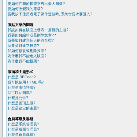
要如何在我的帳號下秀出個人圖像?
要如何改變我的等級?
當我按下使用者電子郵件連結時, 系統會要求要登入?
張貼文章的問題
我該如何在版面上發表一篇新的主題?
我要如何編輯或是刪除文章??
我要如何建立個人的簽名檔?
我要如何建立投票?
我如何修改或刪除投票?
為什麼我不能進入版面?
為什麼我不能投票?
版面和主題形式
什麼是 BBCode?
我可以使用 HTML 嗎?
什麼是表情符號?
我可以貼圖嗎?
什麼是公告?
什麼是置頂主題?
什麼是鎖定的主題?
會員等級及群組
什麼是系統管理員?
什麼是版面管理員?
什麼是會員群組?