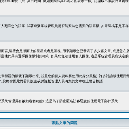
光節約時間" (或 "夏日時間" 就如英國和其它地方的表示一樣). 討論版不被設計來
的語系. 試著連繫系統管理員是否能安裝您需要的語系檔, 如果這檔案是不存在的, 請試著
般而言,這些會是版面上的星星或者是區塊, 用來顯示您已發表了多少篇文章, 或是您在版面
而且他們具有選擇圖像限制的權利. 如果您無法使用個人圖像, 這是系統管理員所決定的,
標題的帳號下顯示出來, 並且您的個人資料將使用此身分風格). 許多討論版使用階級
, 您將會因此而看到版主或討論版管理人員將您的文章標上警告標語.
如果系統管理員有啟動這個功能). 這是為了防止匿名訪客惡意的使用電子郵件系統.
張貼文章的問題