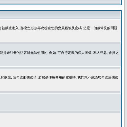
沒有被禁止進入, 那麼您必須再次檢查您的會員帳號及密碼. 這是一個很常見的問題,
是未註冊的訪客所無法使用的, 例如: 可自行定義的個人圖像, 私人訊息, 會員之
登入的狀態, 請勾選那個選項. 若您是使用共用的電腦時, 我們就不建議您勾選這個選