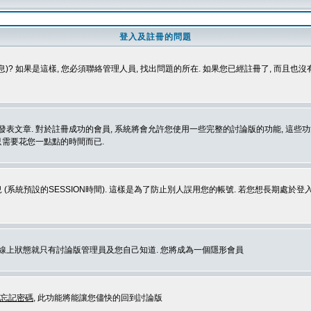
登入及註冊的問題
)? 如果是這樣, 您必須聯絡管理人員, 找出問題的所在. 如果您已經註冊了, 而且也
表文章. 對於註冊成功的會員, 系統將會允許您使用一些完整的討論版的功能, 這些功能
那只需要花您一點點的時間而已.
 (系統預設的SESSION時間). 這樣是為了防止別人誤用您的帳號. 若您想長期處於
您在線上狀態就只有討論版管理員及您自己知道. 您將成為一個隱形會員
忘記密碼
, 此功能將能讓您儘快的回到討論版