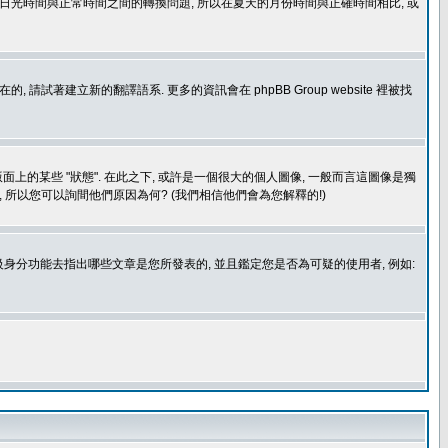
處理日光時間與正常時間之間的轉換問題, 所以在夏天的月份時間與正確時間相比, 或
建立新的翻譯語系. 更多的資訊會在 phpBB Group website 裡被找
上的某些 "狀態". 在此之下, 或許是一個很大的個人圖像, 一般而言這圖像是獨
 所以您可以詢間他們原因為何? (我們相信他們會為您解釋的!)
身分功能去指出哪些文章是您所發表的, 並且鑑定您是否為可疑的使用者, 例如: