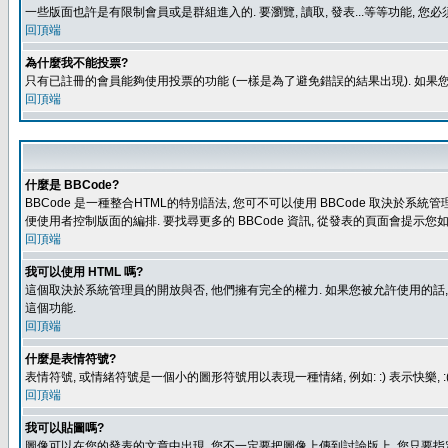
一些版面也許是有限制會員或是群組進入的. 要瀏覽, 讀取, 發表...等等功能,
回頂端
為什麼我不能投票?
只有已註冊的會員能夠使用投票的功能 (一樣是為了避免錯誤的結果出現). 如果
回頂端
什麼是 BBCode?
BBCode 是一種整合HTML的特別語法, 您可不可以使用 BBCode 取決於系統管
便使用者控制版面的編排. 要找尋更多的 BBCode 資訊, 從發表的頁面會提示您如
回頂端
我可以使用 HTML 嗎?
這個取決於系統管理員的開放與否, 他們擁有完全的權力. 如果您被允許使用的話,
這個功能.
回頂端
什麼是表情符號?
表情符號, 或情緒符號是一個小的圖形符號用以表現一種情緒, 例如: :) 表示快
回頂端
我可以貼圖嗎?
圖像可以在您的發表的文章中出現, 您不一定要把圖像上傳到討論版上, 您只要指定圖像的連結位置