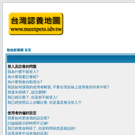
動物新樂園 首頁
登入及註冊的問題
我為什麼不能登入?
為什麼我要註冊呢?
為什麼我會自動登出?
我該如何讓我的使用者帳號, 不要出現於線上使用者的列表中呢?
我遺失密碼了, 該怎麼辦!
我已經註冊了, 但是卻不能登入!
我已經按照以上步驟註冊, 但是還是無法登入?!
使用者的偏好設定
我要如何更改我的設定呢?
討論版顯示的時間不正確!
我已經更改時區了, 但是時間依然是錯誤的!
語系清單中沒有我的語系!