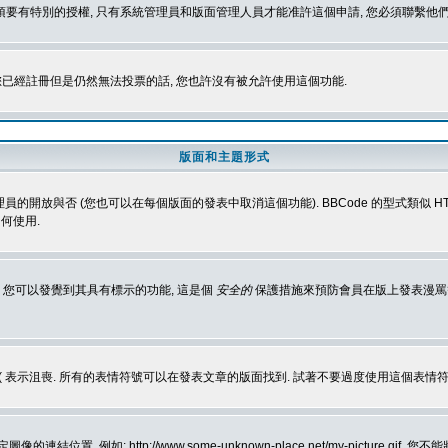
 您必須要有特別的授權, 只有系統管理員和版面管理人員才能准許這個申請, 您必須聯繫他們
您已經註冊但是仍然無法投票的話, 您也許沒有被允許使用這個功能.
版面和主題形式
理員的開放與否 (您也可以在每個版面的發表中取消這個功能). BBCode 的型式類似 HTML
何使用.
 您可以發覺到其具有標示的功能, 這是個
安全的
保護措施來預防會員在版上發表漫罵等會
樂, :( 表示沮喪. 所有的表情符號可以在發表文章的版面找到. 試著不要過度使用這
, 例如: http://www.some-unknown-place.net/my-picture