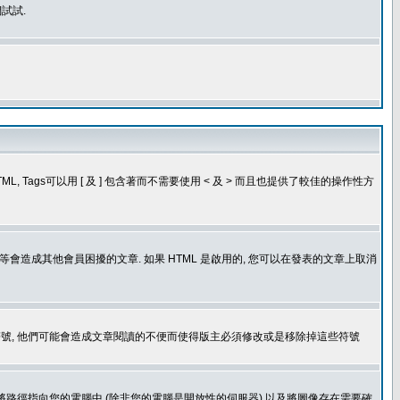
試試.
, Tags可以用 [ 及 ] 包含著而不需要使用 < 及 > 而且也提供了較佳的操作性方
造成其他會員困擾的文章. 如果 HTML 是啟用的, 您可以在發表的文章上取消
個表情符號, 他們可能會造成文章閱讀的不便而使得版主必須修改或是移除掉這些符號
.gif. 您不能將路徑指向您的電腦中 (除非您的電腦是開放性的伺服器) 以及將圖像存在需要確