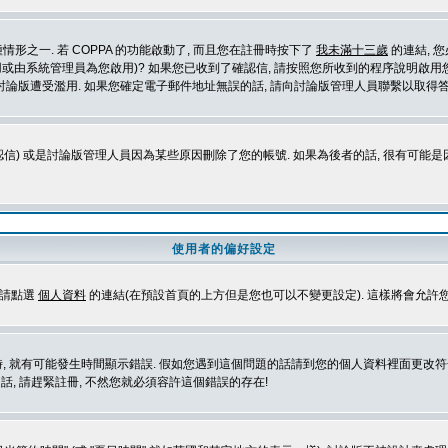
形之一. 若 COPPA 的功能啟動了, 而且您在註冊時按下了
我未滿十三歲
的連結, 
或由系統管理員為您啟用)? 如果您已收到了確認信, 請按照您所收到的程序說明啟用您
論版遭受濫用. 如果您確定電子郵件地址無誤的話, 請向討論版管理人員聯繫以取得答
信) 或是討論版管理人員因為某些原因刪除了您的帳號. 如果為後者的話, 很有可能
使用者的偏好設定
定請點選
個人資料
的連結(在預設首頁的上方但是您也可以不變更設定). 這樣將會允許
生時間顯示錯誤. 假如您遇到這個問題的話請到您的個人資料裡面更改符合您所在地時區的設定, 例
冊的話, 請趕緊註冊, 不然您就必須容許這個錯誤的存在!