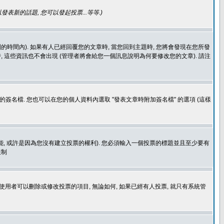
發表新的話題, 您可以發起投票...等等
.)
的時間內). 如果有人已經回覆您的文章時, 當您回到主題時, 您將會發現在您所發
 這些資訊也不會出現 (管理者將會給您一個訊息說明為何要修改您的文章). 請注
簽名檔. 您也可以在您的個人資料內選取 "發表文章時附加簽名檔" 的選項 (這樣
功能, 或許是因為您沒有建立投票的權利). 您必須輸入一個投票的標題並且至少要有
限制
使用者可以刪除或修改投票的項目, 無論如何, 如果已經有人投票, 就只有系統管