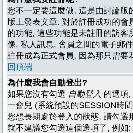
您不一定要這麼做, 這是由討論版
版上發表文章. 對於註冊成功的會
的功能, 這些功能是未註冊的訪客所
像, 私人訊息, 會員之間的電子郵件發
註冊成為正式會員, 因為那只需要
回頂端
為什麼我會自動登出?
如果您沒有勾選
自動登入
的選項,
一會兒 (系統預設的SESSION時
您想長期處於登入的狀態, 請勾選那
就不建議您勾選這個選項了, 例如: 