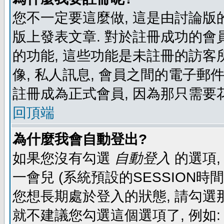
您不一定要這麼做, 這是由討論版
版上發表文章. 對於註冊成功的會
的功能, 這些功能是未註冊的訪客所
像, 私人訊息, 會員之間的電子郵件發
註冊成為正式會員, 因為那只需要
回頂端
為什麼我會自動登出?
如果您沒有勾選
自動登入
的選項,
一會兒 (系統預設的SESSION時
您想長期處於登入的狀態, 請勾選那
就不建議您勾選這個選項了, 例如: 