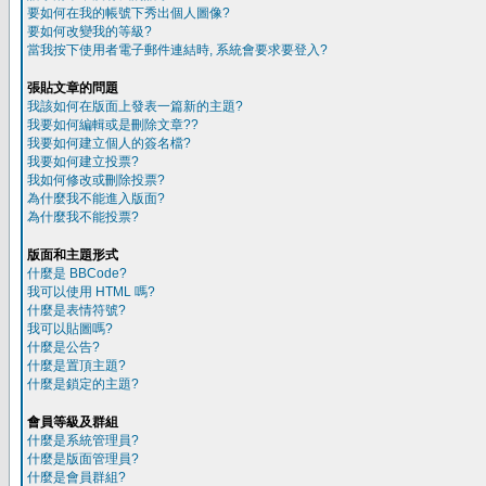
要如何在我的帳號下秀出個人圖像?
要如何改變我的等級?
當我按下使用者電子郵件連結時, 系統會要求要登入?
張貼文章的問題
我該如何在版面上發表一篇新的主題?
我要如何編輯或是刪除文章??
我要如何建立個人的簽名檔?
我要如何建立投票?
我如何修改或刪除投票?
為什麼我不能進入版面?
為什麼我不能投票?
版面和主題形式
什麼是 BBCode?
我可以使用 HTML 嗎?
什麼是表情符號?
我可以貼圖嗎?
什麼是公告?
什麼是置頂主題?
什麼是鎖定的主題?
會員等級及群組
什麼是系統管理員?
什麼是版面管理員?
什麼是會員群組?