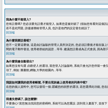
我為什麼不能登入?
您有註冊嗎? 您必須要先註冊才能登入. 如果您是被封鎖了 (假如您有看到這個訊息
若不是此問題, 請儘速聯絡管理人員, 也許是他們的設定發生錯誤了.
回頂端
為什麼我要註冊呢?
您不一定要這麼做, 這是由討論版的管理人員所決定的, 您必須註冊後才能在版上發
間的電子郵件發送, 使用者群組的認證 ...等等. 建議您註冊成為正式會員, 因為
回頂端
為什麼我會自動登出?
如果您沒有勾選
自動登入
的選項, 當您登入討論版時, 系統只會允許您停留一會兒
項了, 例如: 圖書館,網咖,大學的校園內...等等.
回頂端
我該如何讓我的使用者帳號, 不要出現於線上使用者的列表中呢?
在您的個人資料中, 您可以發現一個
隱藏您的狀態
的選項, 若您選擇此功能, 
回頂端
我遺失密碼了, 該怎麼辦!
不要擔心! 當您無法找回您的密碼時, 系統可以為您重設. 請到登入畫面下, 並按下
回頂端