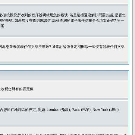
您必須按照您所收到的程序說明啟用您的帳號. 若是這樣還沒解決問題的話, 是否您
的帳號. 如果您沒有收到確認信, 請檢查您的電子郵件信箱是否填寫正確? 另一
案.
是因為您並未發表任何文章所導致? 通常討論版會定期刪除一些沒有發表任何文章
您改變您所有的設定值
如: London (倫敦), Paris (巴黎), New York (紐約),