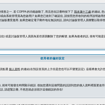
形之一. 若 COPPA 的功能啟動了, 而且您在註冊時按下了
我未滿十三歲
的連結, 
或由系統管理員為您啟用)? 如果您已收到了確認信, 請按照您所收到的程序說明啟用您
論版遭受濫用. 如果您確定電子郵件地址無誤的話, 請向討論版管理人員聯繫以取得答
信) 或是討論版管理人員因為某些原因刪除了您的帳號. 如果為後者的話, 很有可能
使用者的偏好設定
定請點選
個人資料
的連結(在預設首頁的上方但是您也可以不變更設定). 這樣將會允許
生時間顯示錯誤. 假如您遇到這個問題的話請到您的個人資料裡面更改符合您所在地時區的設定, 例
冊的話, 請趕緊註冊, 不然您就必須容許這個錯誤的存在!