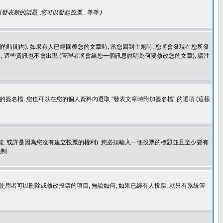
發表新的話題, 您可以發起投票...等等
.)
的時間內). 如果有人已經回覆您的文章時, 當您回到主題時, 您將會發現在您所發
 這些資訊也不會出現 (管理者將會給您一個訊息說明為何要修改您的文章). 請注
簽名檔. 您也可以在您的個人資料內選取 "發表文章時附加簽名檔" 的選項 (這樣
功能, 或許是因為您沒有建立投票的權利). 您必須輸入一個投票的標題並且至少要有
限制
使用者可以刪除或修改投票的項目, 無論如何, 如果已經有人投票, 就只有系統管