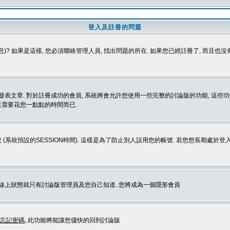
登入及註冊的問題
)? 如果是這樣, 您必須聯絡管理人員, 找出問題的所在. 如果您已經註冊了, 而且也
表文章. 對於註冊成功的會員, 系統將會允許您使用一些完整的討論版的功能, 這些功能
那只需要花您一點點的時間而已.
 (系統預設的SESSION時間). 這樣是為了防止別人誤用您的帳號. 若您想長期處於
您在線上狀態就只有討論版管理員及您自己知道. 您將成為一個隱形會員
忘記密碼
, 此功能將能讓您儘快的回到討論版