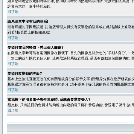
如果您確定您設定的時區正確, 然而版面時間仍然是錯誤的話, 最接近的答案是 "日
許會有大約一個小時的差距.
回頂端
語系清單中沒有我的語系!
最有可能的原因應該是, 討論版管理人員沒有安裝您的語系或在此討論版上並沒有人翻譯您
到 (請按頁面上的按鈕連結)
回頂端
要如何在我的帳號下秀出個人圖像?
在觀看文章時可能有兩個圖像在帳號下. 首先的圖像是關於您的 "群組&身分", 一
一無二的或可以代表個人的. 這將取決於系統管理員, 是否有啟動這個圖像功能, 
回頂端
要如何改變我的等級?
基本上您無法直接更改任何有關階級身分的顯示文字 (階級身分將在您所發表的文章
版主跟討論區管理者都有個特別的身分. 請不要為了提升您的身分而胡亂張貼文章
回頂端
當我按下使用者電子郵件連結時, 系統會要求要登入?
很抱歉, 只有註冊的會員才能夠經由內建的電子郵件發送功能, 發送電子郵件 (
回頂端