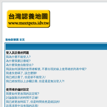
動物新樂園 首頁
登入及註冊的問題
我為什麼不能登入?
為什麼我要註冊呢?
為什麼我會自動登出?
我該如何讓我的使用者帳號, 不要出現於線上使用者的列表中呢?
我遺失密碼了, 該怎麼辦!
我已經註冊了, 但是卻不能登入!
我已經按照以上步驟註冊, 但是還是無法登入?!
使用者的偏好設定
我要如何更改我的設定呢?
討論版顯示的時間不正確!
我已經更改時區了, 但是時間依然是錯誤的!
語系清單中沒有我的語系!