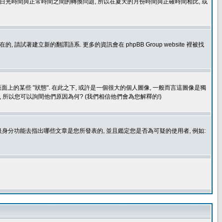
處理日光時間與正常時間之間的轉換問題, 所以在夏天的月份時間與正確時間相比, 或
建立新的翻譯語系. 更多的資訊會在 phpBB Group website 裡被找
上的某些 "狀態". 在此之下, 或許是一個很大的個人圖像, 一般而言這圖像是獨
 所以您可以詢間他們原因為何? (我們相信他們會為您解釋的!)
身分功能去指出哪些文章是您所發表的, 並且鑑定您是否為可疑的使用者, 例如: