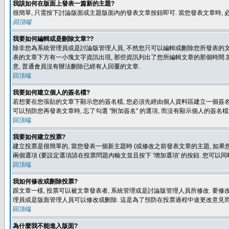
我該如何在版面上發表一篇新的主題?
很簡單, 只需按下討論版面或主題版面內的發表文章按鈕即可. 當您發表文章時,
回頂端
我要如何編輯或是刪除文章??
除非您為系統管理員或是討論版管理人員, 不然您只可以編輯或刪除您所發表的文章.
表的文章下方有一小塊文字資訊出現, 那些資訊列出了您所編輯文章的那個時間.當
意, 普通會員沒有辦法刪除已經有人回覆的文章.
回頂端
我要如何建立個人的簽名檔?
若想要在您張貼的文章下顯示您的簽名檔, 您必須先經由個人資料區建立一個簽名檔
可以預防您再發表文章時, 忘了勾選 "附加簽名" 的選項, 而沒有顯示個人的簽名檔
回頂端
我要如何建立投票?
建立投票是很簡單的, 當您發表一個新主題時 (或修改之前發表文章的主題, 如果您
兩個選項 (要設定選項請在投票問題內輸文並且按下 '增加選項' 的按鈕. 您可以
回頂端
我如何修改或刪除投票?
跟文章一樣, 投票可以被文章發表者, 系統管理或是討論版管理人員所修改. 要修
理員或是版面管理人員可以修改或刪除. 這是為了預防在投票過程中途更改意見
回頂端
為什麼我不能進入版面?