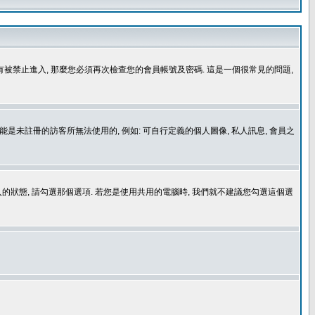
沒有被禁止進入, 那麼您必須再次檢查您的會員帳號及密碼. 這是一個很常見的問題,
是未註冊的訪客所無法使用的, 例如: 可自行定義的個人圖像, 私人訊息, 會員之
登入的狀態, 請勾選那個選項. 若您是使用共用的電腦時, 我們就不建議您勾選這個選