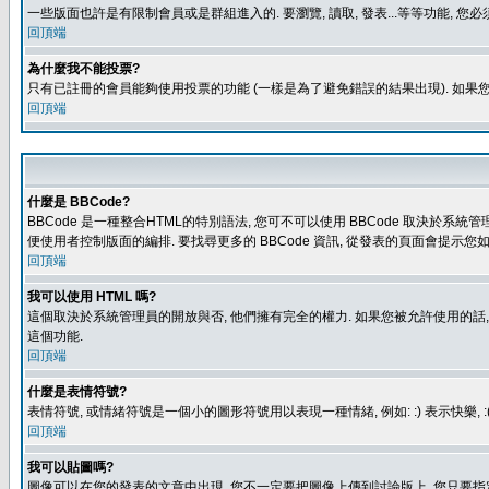
一些版面也許是有限制會員或是群組進入的. 要瀏覽, 讀取, 發表...等等功能,
回頂端
為什麼我不能投票?
只有已註冊的會員能夠使用投票的功能 (一樣是為了避免錯誤的結果出現). 如果
回頂端
什麼是 BBCode?
BBCode 是一種整合HTML的特別語法, 您可不可以使用 BBCode 取決於系統管
便使用者控制版面的編排. 要找尋更多的 BBCode 資訊, 從發表的頁面會提示您如
回頂端
我可以使用 HTML 嗎?
這個取決於系統管理員的開放與否, 他們擁有完全的權力. 如果您被允許使用的話,
這個功能.
回頂端
什麼是表情符號?
表情符號, 或情緒符號是一個小的圖形符號用以表現一種情緒, 例如: :) 表示快
回頂端
我可以貼圖嗎?
圖像可以在您的發表的文章中出現, 您不一定要把圖像上傳到討論版上, 您只要指定圖像的連結位置