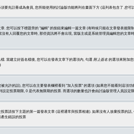
 必須要先註冊成為會員, 您所能使用的討論版功能將列在畫面下方 (這列表包含了
您可以
 您可以按下標題旁的 "編輯" 的按鈕來編輯一篇文章 (有時候只能在文章發表後限制
沒有人回覆您的文章時, 那些資訊將不會出現, 當版主或是系統管理員編輯您的文章時,
. 當建立好簽名檔後, 您可以在發表文章下的選項內, 勾選
附上簽名
的選項來附加您的
)
被允許的話), 您可以在主要發表欄裡看到 "加入投票" 的選項 (如果您不能看到這項
同時設定投票期限, 0 是代表無限期的投票. 而選項的數量也許會由討論版管理人員設定
改投票請按下主題的第一篇發表文章 (這裡通常與投票相連). 如果沒有人放棄投票的話, 
而產生錯誤的投票