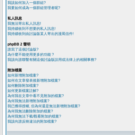
我該如何加入一個群組?
我要如何成為一個群組管理者呢?
私人訊息
我無法寄出私人訊息!
我持續收到不想要的私人訊息!
我持續收到由討論版某人寄出的漫罵信件!
phpBB 2 聲明
誰寫了這個討論版?
為什麼不能使用更多的功能 ?
我該向誰聯繫有關這個討論版誤用或法律上的相關事務?
附加檔案
如何新增附加檔案?
如何在文章發表後新增附加檔案?
如何刪除附加檔案?
如何更新檔案註解?
為何我在文章中看不見附加的檔案?
為何我無法新增附加檔案?
我已獲得授權, 但為何還是無法新增附加檔案?
為何我無法刪除附加的檔案?
為何我無法下載/觀看附加的檔案?
我該向誰反映違法的附加檔案?