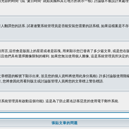
光節約時間" (或 "夏日時間" 就如英國和其它地方的表示一樣). 討論版不被設計來
的語系. 試著連繫系統管理員是否能安裝您需要的語系檔, 如果這檔案是不存在的, 請試著
般而言,這些會是版面上的星星或者是區塊, 用來顯示您已發表了多少篇文章, 或是您在版面
而且他們具有選擇圖像限制的權利. 如果您無法使用個人圖像, 這是系統管理員所決定的,
標題的帳號下顯示出來, 並且您的個人資料將使用此身分風格). 許多討論版使用階級
, 您將會因此而看到版主或討論版管理人員將您的文章標上警告標語.
如果系統管理員有啟動這個功能). 這是為了防止匿名訪客惡意的使用電子郵件系統.
張貼文章的問題