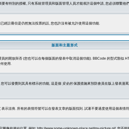
 您必須要有特別的授權, 只有系統管理員和版面管理人員才能准許這個申請, 您必須聯繫他們
您已經註冊但是仍然無法投票的話, 您也許沒有被允許使用這個功能.
版面和主題形式
理員的開放與否 (您也可以在每個版面的發表中取消這個功能). BBCode 的型式類似 HTML
何使用.
 您可以發覺到其具有標示的功能, 這是個
安全的
保護措施來預防會員在版上發表漫罵等會
樂, :( 表示沮喪. 所有的表情符號可以在發表文章的版面找到. 試著不要過度使用這
, 例如: http://www.some-unknown-place.net/my-picture