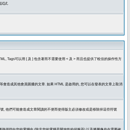
試試.
, Tags可以用 [ 及 ] 包含著而不需要使用 < 及 > 而且也提供了較佳的操作性方
造成其他會員困擾的文章. 如果 HTML 是啟用的, 您可以在發表的文章上取消
個表情符號, 他們可能會造成文章閱讀的不便而使得版主必須修改或是移除掉這些符號
.gif. 您不能將路徑指向您的電腦中 (除非您的電腦是開放性的伺服器) 以及將圖像存在需要確