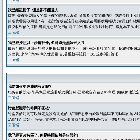
我已經註冊了, 但是卻不能登入!
首先, 先確認您輸入的是正確的帳號和密碼. 如果都沒有問題的話, 或許是以下兩種情
的帳號需要啟用呢? 有一些討論版在註冊程序完成後需要啟用帳號 (會員自行啟用
個沒收到信的原因,可能是您所使用的電子郵件網域被系統封鎖了, 這是為了防止討
回頂端
我已經按照以上步驟註冊, 但是還是無法登入?!
最有可能的原因是您輸入的帳號和名稱並不正確 (在註冊後請至電子信箱收取確認
的會員, 來降低資料庫的使用量. 試著重新再註冊一次, 並參與討論吧!!
回頂端
我要如何更改我的設定呢?
您所有的設定(如果您已經註冊成功的話)都已經被儲存在資料庫裡. 如欲修改設
回頂端
討論版顯示的時間不正確!
討論版的時間可以確定是沒有問題的, 然而若您來自於跟討論區不同時區的地方時, 就有可能發
Sydney (雪梨)... 等等. 請注意只有註冊會員可以變更時區設定, 假如您尚未註
回頂端
我已經更改時區了, 但是時間依然是錯誤的!