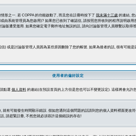
形之一. 若 COPPA 的功能啟動了, 而且您在註冊時按下了
我未滿十三歲
的連結, 
或由系統管理員為您啟用)? 如果您已收到了確認信, 請按照您所收到的程序說明啟用您
論版遭受濫用. 如果您確定電子郵件地址無誤的話, 請向討論版管理人員聯繫以取得答
信) 或是討論版管理人員因為某些原因刪除了您的帳號. 如果為後者的話, 很有可能
使用者的偏好設定
定請點選
個人資料
的連結(在預設首頁的上方但是您也可以不變更設定). 這樣將會允許
生時間顯示錯誤. 假如您遇到這個問題的話請到您的個人資料裡面更改符合您所在地時區的設定, 例
冊的話, 請趕緊註冊, 不然您就必須容許這個錯誤的存在!