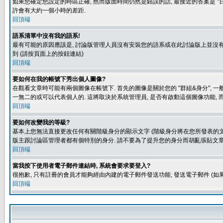
如果您確定您設定的時區正確, 然而版面時間仍然是錯誤的話, 最接近的答案是 "日
許會有大約一個小時的差距.
回頂端
語系清單中沒有我的語系!
最有可能的原因應該是, 討論版管理人員沒有安裝您的語系或在此討論版上並沒有人翻譯您
到 (請按頁面上的按鈕連結)
回頂端
要如何在我的帳號下秀出個人圖像?
在觀看文章時可能有兩個圖像在帳號下. 首先的圖像是關於您的 "群組&身分", 一
一無二的或可以代表個人的. 這將取決於系統管理員, 是否有啟動這個圖像功能, 
回頂端
要如何改變我的等級?
基本上您無法直接更改任何有關階級身分的顯示文字 (階級身分將在您所發表的文章
版主跟討論區管理者都有個特別的身分. 請不要為了提升您的身分而胡亂張貼文章
回頂端
當我按下使用者電子郵件連結時, 系統會要求要登入?
很抱歉, 只有註冊的會員才能夠經由內建的電子郵件發送功能, 發送電子郵件 (
回頂端