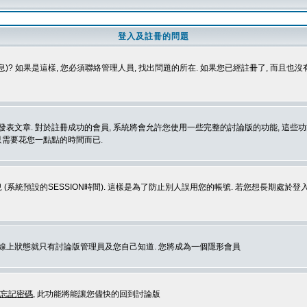
登入及註冊的問題
)? 如果是這樣, 您必須聯絡管理人員, 找出問題的所在. 如果您已經註冊了, 而且也
表文章. 對於註冊成功的會員, 系統將會允許您使用一些完整的討論版的功能, 這些功能
那只需要花您一點點的時間而已.
 (系統預設的SESSION時間). 這樣是為了防止別人誤用您的帳號. 若您想長期處於
您在線上狀態就只有討論版管理員及您自己知道. 您將成為一個隱形會員
忘記密碼
, 此功能將能讓您儘快的回到討論版