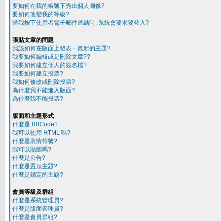
要如何在我的帳號下秀出個人圖像?
要如何改變我的等級?
當我按下使用者電子郵件連結時, 系統會要求要登入?
張貼文章的問題
我該如何在版面上發表一篇新的主題?
我要如何編輯或是刪除文章??
我要如何建立個人的簽名檔?
我要如何建立投票?
我如何修改或刪除投票?
為什麼我不能進入版面?
為什麼我不能投票?
版面和主題形式
什麼是 BBCode?
我可以使用 HTML 嗎?
什麼是表情符號?
我可以貼圖嗎?
什麼是公告?
什麼是置頂主題?
什麼是鎖定的主題?
會員等級及群組
什麼是系統管理員?
什麼是版面管理員?
什麼是會員群組?