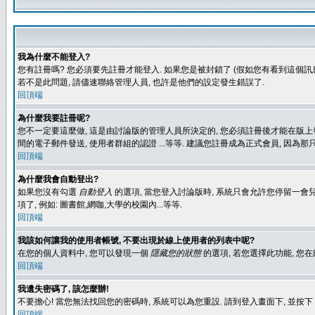
我為什麼不能登入?
您有註冊嗎? 您必須要先註冊才能登入. 如果您是被封鎖了 (假如您有看到這個訊息
若不是此問題, 請儘速聯絡管理人員, 也許是他們的設定發生錯誤了.
回頂端
為什麼我要註冊呢?
您不一定要這麼做, 這是由討論版的管理人員所決定的, 您必須註冊後才能在版上發
間的電子郵件發送, 使用者群組的認證 ...等等. 建議您註冊成為正式會員, 因為
回頂端
為什麼我會自動登出?
如果您沒有勾選
自動登入
的選項, 當您登入討論版時, 系統只會允許您停留一會兒
項了, 例如: 圖書館,網咖,大學的校園內...等等.
回頂端
我該如何讓我的使用者帳號, 不要出現於線上使用者的列表中呢?
在您的個人資料中, 您可以發現一個
隱藏您的狀態
的選項, 若您選擇此功能, 
回頂端
我遺失密碼了, 該怎麼辦!
不要擔心! 當您無法找回您的密碼時, 系統可以為您重設. 請到登入畫面下, 並按下
回頂端