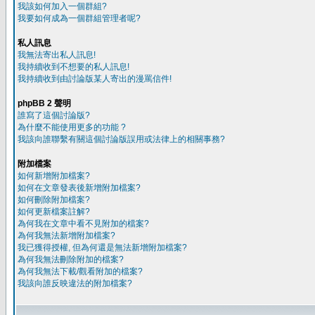
我該如何加入一個群組?
我要如何成為一個群組管理者呢?
私人訊息
我無法寄出私人訊息!
我持續收到不想要的私人訊息!
我持續收到由討論版某人寄出的漫罵信件!
phpBB 2 聲明
誰寫了這個討論版?
為什麼不能使用更多的功能 ?
我該向誰聯繫有關這個討論版誤用或法律上的相關事務?
附加檔案
如何新增附加檔案?
如何在文章發表後新增附加檔案?
如何刪除附加檔案?
如何更新檔案註解?
為何我在文章中看不見附加的檔案?
為何我無法新增附加檔案?
我已獲得授權, 但為何還是無法新增附加檔案?
為何我無法刪除附加的檔案?
為何我無法下載/觀看附加的檔案?
我該向誰反映違法的附加檔案?