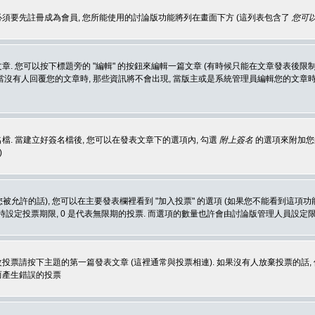
 必須要先註冊成為會員, 您所能使用的討論版功能將列在畫面下方 (這列表包含了
您可以
 您可以按下標題旁的 "編輯" 的按鈕來編輯一篇文章 (有時候只能在文章發表後限制
沒有人回覆您的文章時, 那些資訊將不會出現, 當版主或是系統管理員編輯您的文章時,
. 當建立好簽名檔後, 您可以在發表文章下的選項內, 勾選
附上簽名
的選項來附加您的
)
被允許的話), 您可以在主要發表欄裡看到 "加入投票" 的選項 (如果您不能看到這項
同時設定投票期限, 0 是代表無限期的投票. 而選項的數量也許會由討論版管理人員設定
改投票請按下主題的第一篇發表文章 (這裡通常與投票相連). 如果沒有人放棄投票的話, 
而產生錯誤的投票