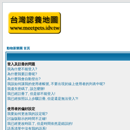
動物新樂園 首頁
登入及註冊的問題
我為什麼不能登入?
為什麼我要註冊呢?
為什麼我會自動登出?
我該如何讓我的使用者帳號, 不要出現於線上使用者的列表中呢?
我遺失密碼了, 該怎麼辦!
我已經註冊了, 但是卻不能登入!
我已經按照以上步驟註冊, 但是還是無法登入?!
使用者的偏好設定
我要如何更改我的設定呢?
討論版顯示的時間不正確!
我已經更改時區了, 但是時間依然是錯誤的!
語系清單中沒有我的語系!