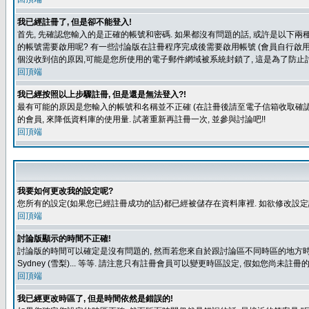
我已經註冊了, 但是卻不能登入!
首先, 先確認您輸入的是正確的帳號和密碼. 如果都沒有問題的話, 或許是以下兩種情
的帳號需要啟用呢? 有一些討論版在註冊程序完成後需要啟用帳號 (會員自行啟用
個沒收到信的原因,可能是您所使用的電子郵件網域被系統封鎖了, 這是為了防止討
回頂端
我已經按照以上步驟註冊, 但是還是無法登入?!
最有可能的原因是您輸入的帳號和名稱並不正確 (在註冊後請至電子信箱收取確認
的會員, 來降低資料庫的使用量. 試著重新再註冊一次, 並參與討論吧!!
回頂端
我要如何更改我的設定呢?
您所有的設定(如果您已經註冊成功的話)都已經被儲存在資料庫裡. 如欲修改設
回頂端
討論版顯示的時間不正確!
討論版的時間可以確定是沒有問題的, 然而若您來自於跟討論區不同時區的地方時, 就有可能發
Sydney (雪梨)... 等等. 請注意只有註冊會員可以變更時區設定, 假如您尚未註
回頂端
我已經更改時區了, 但是時間依然是錯誤的!