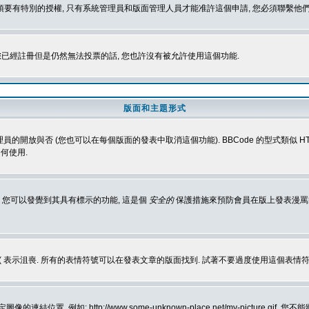
 您必須要有特別的授權, 只有系統管理員和版面管理人員才能准許這個申請, 您必須聯繫他們
您已經註冊但是仍然無法投票的話, 您也許沒有被允許使用這個功能.
版面和主題形式
理員的開放與否 (您也可以在每個版面的發表中取消這個功能). BBCode 的型式類似 HTML
何使用.
 您可以發覺到其具有標示的功能, 這是個
安全的
保護措施來預防會員在版上發表漫罵等會
樂, :( 表示沮喪. 所有的表情符號可以在發表文章的版面找到. 試著不要過度使用這
, 例如: http://www.some-unknown-place.net/my-picture