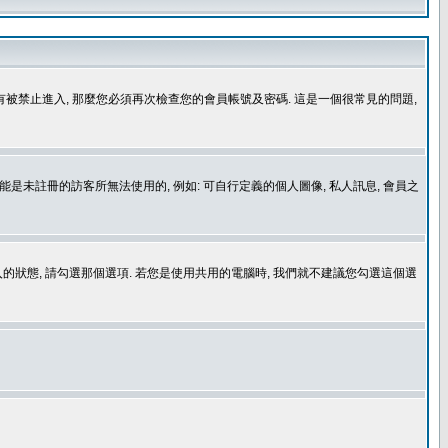
沒有被禁止進入, 那麼您必須再次檢查您的會員帳號及密碼. 這是一個很常見的問題,
是未註冊的訪客所無法使用的, 例如: 可自行定義的個人圖像, 私人訊息, 會員之
登入的狀態, 請勾選那個選項. 若您是使用共用的電腦時, 我們就不建議您勾選這個選