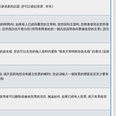
發表新的話題, 您可以發起投票...等等
.)
的時間內). 如果有人已經回覆您的文章時, 當您回到主題時, 您將會發現在您所發
 這些資訊也不會出現 (管理者將會給您一個訊息說明為何要修改您的文章). 請注
簽名檔. 您也可以在您的個人資料內選取 "發表文章時附加簽名檔" 的選項 (這樣
功能, 或許是因為您沒有建立投票的權利). 您必須輸入一個投票的標題並且至少要有
限制
使用者可以刪除或修改投票的項目, 無論如何, 如果已經有人投票, 就只有系統管