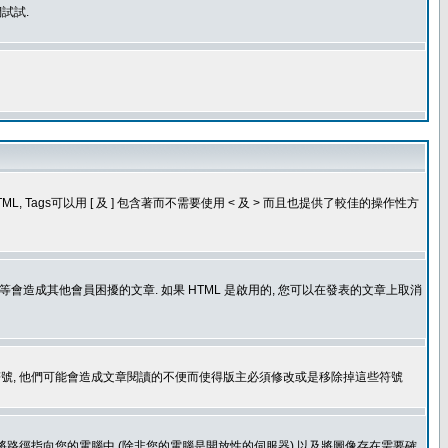
試試.
, Tags可以用 [ 及 ] 包含著而不需要使用 < 及 > 而且也提供了較佳的操作性方
造成其他會員困擾的文章. 如果 HTML 是啟用的, 您可以在發表的文章上取消
個表情符號, 他們可能會造成文章閱讀的不便而使得版主必須修改或是移除掉這些符號
.gif. 您不能將路徑指向您的電腦中 (除非您的電腦是開放性的伺服器) 以及將圖像存在需要確