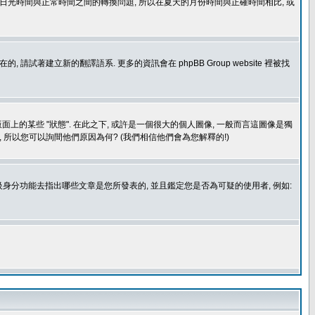
處理日光時間與正常時間之間的轉換問題, 所以在夏天的月份時間與正確時間相比, 或
建立新的翻譯語系. 更多的資訊會在 phpBB Group website 裡被找
上的某些 "狀態". 在此之下, 或許是一個很大的個人圖像, 一般而言這圖像是獨
 所以您可以詢間他們原因為何? (我們相信他們會為您解釋的!)
身分功能去指出哪些文章是您所發表的, 並且鑑定您是否為可疑的使用者, 例如: