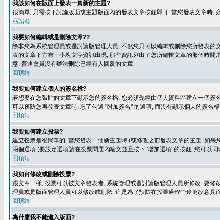
我該如何在版面上發表一篇新的主題?
很簡單, 只需按下討論版面或主題版面內的發表文章按鈕即可. 當您發表文章時,
回頂端
我要如何編輯或是刪除文章??
除非您為系統管理員或是討論版管理人員, 不然您只可以編輯或刪除您所發表的文章.
表的文章下方有一小塊文字資訊出現, 那些資訊列出了您所編輯文章的那個時間.當
意, 普通會員沒有辦法刪除已經有人回覆的文章.
回頂端
我要如何建立個人的簽名檔?
若想要在您張貼的文章下顯示您的簽名檔, 您必須先經由個人資料區建立一個簽名檔
可以預防您再發表文章時, 忘了勾選 "附加簽名" 的選項, 而沒有顯示個人的簽名檔
回頂端
我要如何建立投票?
建立投票是很簡單的, 當您發表一個新主題時 (或修改之前發表文章的主題, 如果您
兩個選項 (要設定選項請在投票問題內輸文並且按下 '增加選項' 的按鈕. 您可以
回頂端
我如何修改或刪除投票?
跟文章一樣, 投票可以被文章發表者, 系統管理或是討論版管理人員所修改. 要修
理員或是版面管理人員可以修改或刪除. 這是為了預防在投票過程中途更改意見
回頂端
為什麼我不能進入版面?