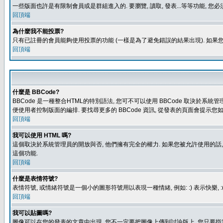
一些版面也許是有限制會員或是群組進入的. 要瀏覽, 讀取, 發表...等等功能,
回頂端
為什麼我不能投票?
只有已註冊的會員能夠使用投票的功能 (一樣是為了避免錯誤的結果出現). 如果
回頂端
什麼是 BBCode?
BBCode 是一種整合HTML的特別語法, 您可不可以使用 BBCode 取決於系統管
便使用者控制版面的編排. 要找尋更多的 BBCode 資訊, 從發表的頁面會提示您如
回頂端
我可以使用 HTML 嗎?
這個取決於系統管理員的開放與否, 他們擁有完全的權力. 如果您被允許使用的話,
這個功能.
回頂端
什麼是表情符號?
表情符號, 或情緒符號是一個小的圖形符號用以表現一種情緒, 例如: :) 表示快
回頂端
我可以貼圖嗎?
圖像可以在您的發表的文章中出現, 您不一定要把圖像上傳到討論版上, 您只要指定圖像的連結位置