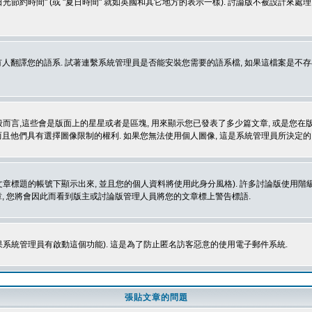
光節約時間" (或 "夏日時間" 就如英國和其它地方的表示一樣). 討論版不被設計來
的語系. 試著連繫系統管理員是否能安裝您需要的語系檔, 如果這檔案是不存在的, 請試著
般而言,這些會是版面上的星星或者是區塊, 用來顯示您已發表了多少篇文章, 或是您在版面
而且他們具有選擇圖像限制的權利. 如果您無法使用個人圖像, 這是系統管理員所決定的,
標題的帳號下顯示出來, 並且您的個人資料將使用此身分風格). 許多討論版使用階級
, 您將會因此而看到版主或討論版管理人員將您的文章標上警告標語.
如果系統管理員有啟動這個功能). 這是為了防止匿名訪客惡意的使用電子郵件系統.
張貼文章的問題