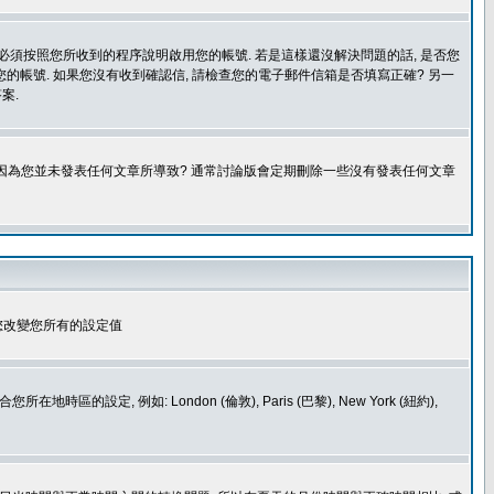
您必須按照您所收到的程序說明啟用您的帳號. 若是這樣還沒解決問題的話, 是否您
的帳號. 如果您沒有收到確認信, 請檢查您的電子郵件信箱是否填寫正確? 另一
案.
是因為您並未發表任何文章所導致? 通常討論版會定期刪除一些沒有發表任何文章
您改變您所有的設定值
如: London (倫敦), Paris (巴黎), New York (紐約),