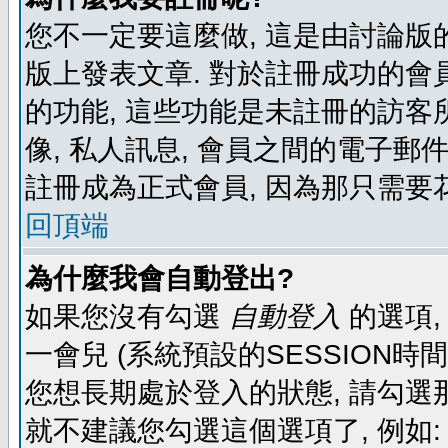
您不一定要這麼做, 這是由討論版
版上發表文章. 對於註冊成功的會
的功能, 這些功能是未註冊的訪客所
像, 私人訊息, 會員之間的電子郵件發
註冊成為正式會員, 因為那只需要
回頂端
為什麼我會自動登出?
如果您沒有勾選
自動登入
的選項,
一會兒 (系統預設的SESSION時
您想長期處於登入的狀態, 請勾選那
就不建議您勾選這個選項了, 例如: 