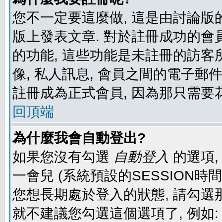
您不一定要這麼做, 這是由討論版
版上發表文章. 對於註冊成功的會
的功能, 這些功能是未註冊的訪客所
像, 私人訊息, 會員之間的電子郵件發
註冊成為正式會員, 因為那只需要
回頂端
為什麼我會自動登出?
如果您沒有勾選
自動登入
的選項,
一會兒 (系統預設的SESSION時
您想長期處於登入的狀態, 請勾選那
就不建議您勾選這個選項了, 例如: 