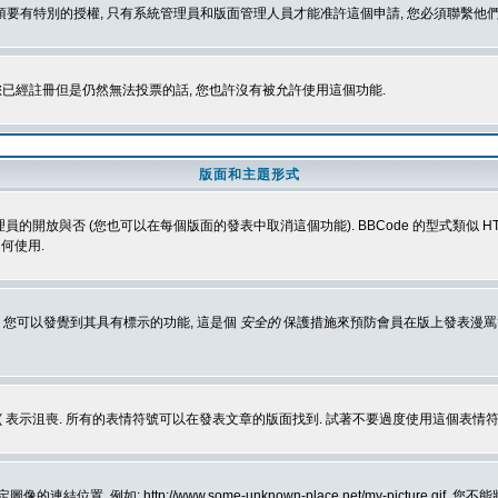
 您必須要有特別的授權, 只有系統管理員和版面管理人員才能准許這個申請, 您必須聯繫他們
您已經註冊但是仍然無法投票的話, 您也許沒有被允許使用這個功能.
版面和主題形式
理員的開放與否 (您也可以在每個版面的發表中取消這個功能). BBCode 的型式類似 HTML
何使用.
 您可以發覺到其具有標示的功能, 這是個
安全的
保護措施來預防會員在版上發表漫罵等會
樂, :( 表示沮喪. 所有的表情符號可以在發表文章的版面找到. 試著不要過度使用這
, 例如: http://www.some-unknown-place.net/my-picture