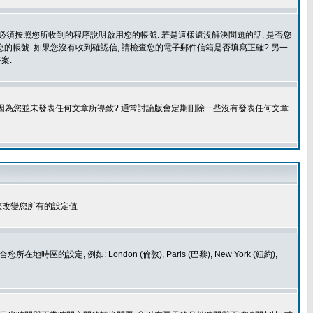
您必須按照您所收到的程序說明啟用您的帳號. 若是這樣還沒解決問題的話, 是否您
的帳號. 如果您沒有收到確認信, 請檢查您的電子郵件信箱是否填寫正確? 另一
案.
是因為您並未發表任何文章所導致? 通常討論版會定期刪除一些沒有發表任何文章
您改變您所有的設定值
如: London (倫敦), Paris (巴黎), New York (紐約),