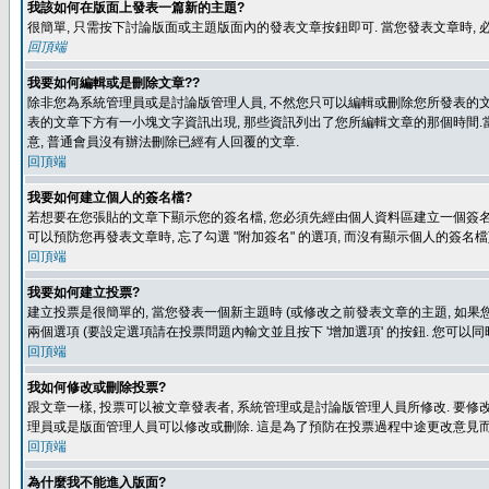
我該如何在版面上發表一篇新的主題?
很簡單, 只需按下討論版面或主題版面內的發表文章按鈕即可. 當您發表文章時,
回頂端
我要如何編輯或是刪除文章??
除非您為系統管理員或是討論版管理人員, 不然您只可以編輯或刪除您所發表的文章.
表的文章下方有一小塊文字資訊出現, 那些資訊列出了您所編輯文章的那個時間.當
意, 普通會員沒有辦法刪除已經有人回覆的文章.
回頂端
我要如何建立個人的簽名檔?
若想要在您張貼的文章下顯示您的簽名檔, 您必須先經由個人資料區建立一個簽名檔
可以預防您再發表文章時, 忘了勾選 "附加簽名" 的選項, 而沒有顯示個人的簽名檔
回頂端
我要如何建立投票?
建立投票是很簡單的, 當您發表一個新主題時 (或修改之前發表文章的主題, 如果您
兩個選項 (要設定選項請在投票問題內輸文並且按下 '增加選項' 的按鈕. 您可以
回頂端
我如何修改或刪除投票?
跟文章一樣, 投票可以被文章發表者, 系統管理或是討論版管理人員所修改. 要修
理員或是版面管理人員可以修改或刪除. 這是為了預防在投票過程中途更改意見
回頂端
為什麼我不能進入版面?