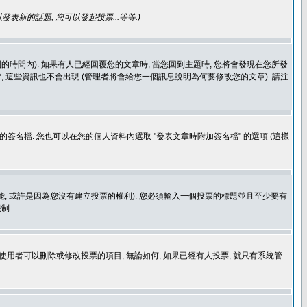
發表新的話題, 您可以發起投票...等等
.)
的時間內). 如果有人已經回覆您的文章時, 當您回到主題時, 您將會發現在您所發
 這些資訊也不會出現 (管理者將會給您一個訊息說明為何要修改您的文章). 請注
簽名檔. 您也可以在您的個人資料內選取 "發表文章時附加簽名檔" 的選項 (這樣
功能, 或許是因為您沒有建立投票的權利). 您必須輸入一個投票的標題並且至少要有
限制
使用者可以刪除或修改投票的項目, 無論如何, 如果已經有人投票, 就只有系統管