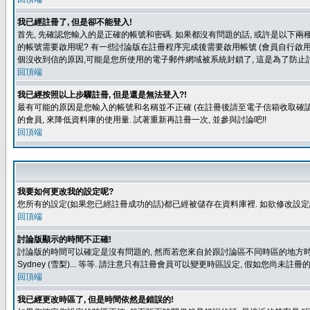
我已經註冊了, 但是卻不能登入!
首先, 先確認您輸入的是正確的帳號和密碼. 如果都沒有問題的話, 或許是以下兩種情
的帳號需要啟用呢? 有一些討論版在註冊程序完成後需要啟用帳號 (會員自行啟用
個沒收到信的原因,可能是您所使用的電子郵件網域被系統封鎖了, 這是為了防止討
回頂端
我已經按照以上步驟註冊, 但是還是無法登入?!
最有可能的原因是您輸入的帳號和名稱並不正確 (在註冊後請至電子信箱收取確認
的會員, 來降低資料庫的使用量. 試著重新再註冊一次, 並參與討論吧!!
回頂端
我要如何更改我的設定呢?
您所有的設定(如果您已經註冊成功的話)都已經被儲存在資料庫裡. 如欲修改設
回頂端
討論版顯示的時間不正確!
討論版的時間可以確定是沒有問題的, 然而若您來自於跟討論區不同時區的地方時, 就有可能發
Sydney (雪梨)... 等等. 請注意只有註冊會員可以變更時區設定, 假如您尚未註
回頂端
我已經更改時區了, 但是時間依然是錯誤的!