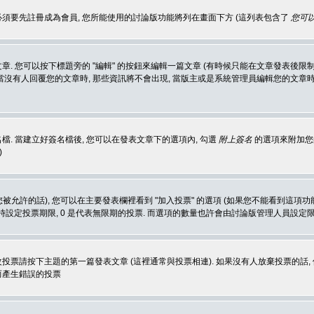
 必須要先註冊成為會員, 您所能使用的討論版功能將列在畫面下方 (這列表包含了
您可以
 您可以按下標題旁的 "編輯" 的按鈕來編輯一篇文章 (有時候只能在文章發表後限制
沒有人回覆您的文章時, 那些資訊將不會出現, 當版主或是系統管理員編輯您的文章時,
. 當建立好簽名檔後, 您可以在發表文章下的選項內, 勾選
附上簽名
的選項來附加您的
)
被允許的話), 您可以在主要發表欄裡看到 "加入投票" 的選項 (如果您不能看到這項
同時設定投票期限, 0 是代表無限期的投票. 而選項的數量也許會由討論版管理人員設定
改投票請按下主題的第一篇發表文章 (這裡通常與投票相連). 如果沒有人放棄投票的話, 
而產生錯誤的投票