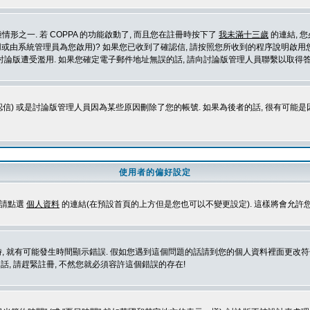
形之一. 若 COPPA 的功能啟動了, 而且您在註冊時按下了
我未滿十三歲
的連結, 
或由系統管理員為您啟用)? 如果您已收到了確認信, 請按照您所收到的程序說明啟用您
論版遭受濫用. 如果您確定電子郵件地址無誤的話, 請向討論版管理人員聯繫以取得答
信) 或是討論版管理人員因為某些原因刪除了您的帳號. 如果為後者的話, 很有可能
使用者的偏好設定
定請點選
個人資料
的連結(在預設首頁的上方但是您也可以不變更設定). 這樣將會允許
生時間顯示錯誤. 假如您遇到這個問題的話請到您的個人資料裡面更改符合您所在地時區的設定, 例
冊的話, 請趕緊註冊, 不然您就必須容許這個錯誤的存在!