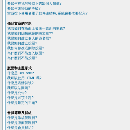
要如何在我的帳號下秀出個人圖像?
要如何改變我的等級?
當我按下使用者電子郵件連結時, 系統會要求要登入?
張貼文章的問題
我該如何在版面上發表一篇新的主題?
我要如何編輯或是刪除文章??
我要如何建立個人的簽名檔?
我要如何建立投票?
我如何修改或刪除投票?
為什麼我不能進入版面?
為什麼我不能投票?
版面和主題形式
什麼是 BBCode?
我可以使用 HTML 嗎?
什麼是表情符號?
我可以貼圖嗎?
什麼是公告?
什麼是置頂主題?
什麼是鎖定的主題?
會員等級及群組
什麼是系統管理員?
什麼是版面管理員?
什麼是會員群組?