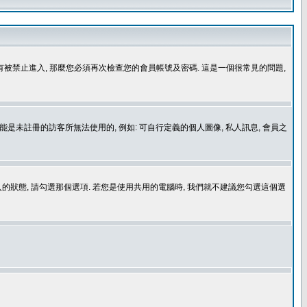
沒有被禁止進入, 那麼您必須再次檢查您的會員帳號及密碼. 這是一個很常見的問題,
是未註冊的訪客所無法使用的, 例如: 可自行定義的個人圖像, 私人訊息, 會員之
登入的狀態, 請勾選那個選項. 若您是使用共用的電腦時, 我們就不建議您勾選這個選