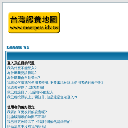
動物新樂園 首頁
登入及註冊的問題
我為什麼不能登入?
為什麼我要註冊呢?
為什麼我會自動登出?
我該如何讓我的使用者帳號, 不要出現於線上使用者的列表中呢?
我遺失密碼了, 該怎麼辦!
我已經註冊了, 但是卻不能登入!
我已經按照以上步驟註冊, 但是還是無法登入?!
使用者的偏好設定
我要如何更改我的設定呢?
討論版顯示的時間不正確!
我已經更改時區了, 但是時間依然是錯誤的!
語系清單中沒有我的語系!