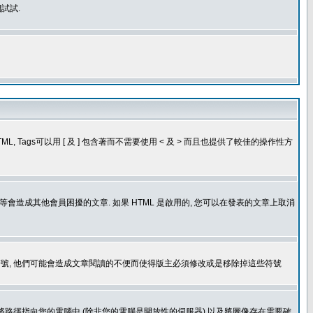
試試.
, Tags可以用 [ 及 ] 包含著而不需要使用 < 及 > 而且也提供了較佳的操作性方
造成其他會員困擾的文章. 如果 HTML 是啟用的, 您可以在發表的文章上取消
個表情符號, 他們可能會造成文章閱讀的不便而使得版主必須修改或是移除掉這些符號
.gif. 您不能將路徑指向您的電腦中 (除非您的電腦是開放性的伺服器) 以及將圖像存在需要確