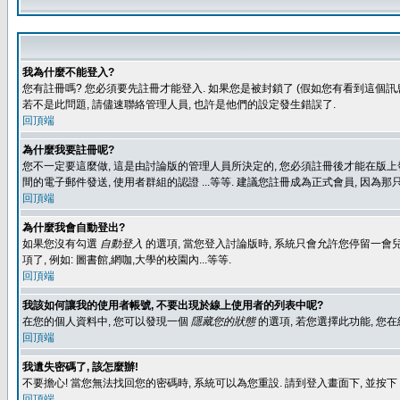
我為什麼不能登入?
您有註冊嗎? 您必須要先註冊才能登入. 如果您是被封鎖了 (假如您有看到這個訊息
若不是此問題, 請儘速聯絡管理人員, 也許是他們的設定發生錯誤了.
回頂端
為什麼我要註冊呢?
您不一定要這麼做, 這是由討論版的管理人員所決定的, 您必須註冊後才能在版上發
間的電子郵件發送, 使用者群組的認證 ...等等. 建議您註冊成為正式會員, 因為
回頂端
為什麼我會自動登出?
如果您沒有勾選
自動登入
的選項, 當您登入討論版時, 系統只會允許您停留一會兒
項了, 例如: 圖書館,網咖,大學的校園內...等等.
回頂端
我該如何讓我的使用者帳號, 不要出現於線上使用者的列表中呢?
在您的個人資料中, 您可以發現一個
隱藏您的狀態
的選項, 若您選擇此功能, 
回頂端
我遺失密碼了, 該怎麼辦!
不要擔心! 當您無法找回您的密碼時, 系統可以為您重設. 請到登入畫面下, 並按下
回頂端