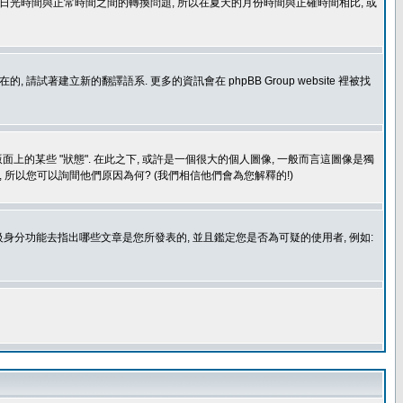
處理日光時間與正常時間之間的轉換問題, 所以在夏天的月份時間與正確時間相比, 或
建立新的翻譯語系. 更多的資訊會在 phpBB Group website 裡被找
上的某些 "狀態". 在此之下, 或許是一個很大的個人圖像, 一般而言這圖像是獨
 所以您可以詢間他們原因為何? (我們相信他們會為您解釋的!)
身分功能去指出哪些文章是您所發表的, 並且鑑定您是否為可疑的使用者, 例如: