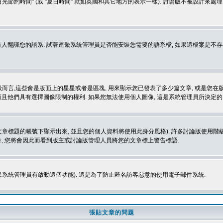
光節約時間" (或 "夏日時間" 就如英國和其它地方的表示一樣). 討論版不被設計來
的語系. 試著連繫系統管理員是否能安裝您需要的語系檔, 如果這檔案是不存在的, 請試著
般而言,這些會是版面上的星星或者是區塊, 用來顯示您已發表了多少篇文章, 或是您在版面
而且他們具有選擇圖像限制的權利. 如果您無法使用個人圖像, 這是系統管理員所決定的,
標題的帳號下顯示出來, 並且您的個人資料將使用此身分風格). 許多討論版使用階級
, 您將會因此而看到版主或討論版管理人員將您的文章標上警告標語.
如果系統管理員有啟動這個功能). 這是為了防止匿名訪客惡意的使用電子郵件系統.
張貼文章的問題