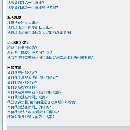
我該如何加入一個群組?
我要如何成為一個群組管理者呢?
私人訊息
我無法寄出私人訊息!
我持續收到不想要的私人訊息!
我持續收到由討論版某人寄出的漫罵信件!
phpBB 2 聲明
誰寫了這個討論版?
為什麼不能使用更多的功能 ?
我該向誰聯繫有關這個討論版誤用或法律上的相關事務?
附加檔案
如何新增附加檔案?
如何在文章發表後新增附加檔案?
如何刪除附加檔案?
如何更新檔案註解?
為何我在文章中看不見附加的檔案?
為何我無法新增附加檔案?
我已獲得授權, 但為何還是無法新增附加檔案?
為何我無法刪除附加的檔案?
為何我無法下載/觀看附加的檔案?
我該向誰反映違法的附加檔案?