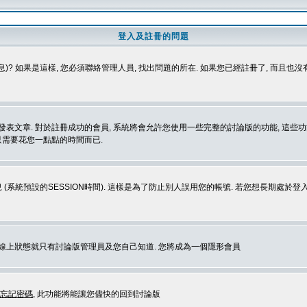
登入及註冊的問題
)? 如果是這樣, 您必須聯絡管理人員, 找出問題的所在. 如果您已經註冊了, 而且也
表文章. 對於註冊成功的會員, 系統將會允許您使用一些完整的討論版的功能, 這些功能
那只需要花您一點點的時間而已.
 (系統預設的SESSION時間). 這樣是為了防止別人誤用您的帳號. 若您想長期處於
您在線上狀態就只有討論版管理員及您自己知道. 您將成為一個隱形會員
忘記密碼
, 此功能將能讓您儘快的回到討論版