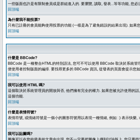
一些版面也許是有限制會員或是群組進入的. 要瀏覽, 讀取, 發表...等等功能,
回頂端
為什麼我不能投票?
只有已註冊的會員能夠使用投票的功能 (一樣是為了避免錯誤的結果出現). 如果
回頂端
什麼是 BBCode?
BBCode 是一種整合HTML的特別語法, 您可不可以使用 BBCode 取決於系統管
便使用者控制版面的編排. 要找尋更多的 BBCode 資訊, 從發表的頁面會提示您如
回頂端
我可以使用 HTML 嗎?
這個取決於系統管理員的開放與否, 他們擁有完全的權力. 如果您被允許使用的話,
這個功能.
回頂端
什麼是表情符號?
表情符號, 或情緒符號是一個小的圖形符號用以表現一種情緒, 例如: :) 表示快
回頂端
我可以貼圖嗎?
圖像可以在您的發表的文章中出現, 您不一定要把圖像上傳到討論版上, 您只要指定圖像的連結位置