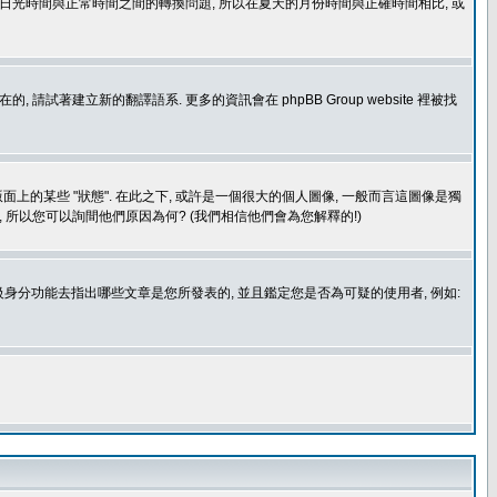
處理日光時間與正常時間之間的轉換問題, 所以在夏天的月份時間與正確時間相比, 或
建立新的翻譯語系. 更多的資訊會在 phpBB Group website 裡被找
上的某些 "狀態". 在此之下, 或許是一個很大的個人圖像, 一般而言這圖像是獨
 所以您可以詢間他們原因為何? (我們相信他們會為您解釋的!)
身分功能去指出哪些文章是您所發表的, 並且鑑定您是否為可疑的使用者, 例如: