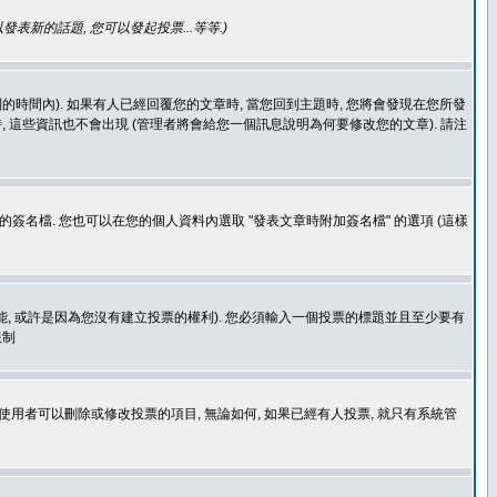
發表新的話題, 您可以發起投票...等等
.)
的時間內). 如果有人已經回覆您的文章時, 當您回到主題時, 您將會發現在您所發
 這些資訊也不會出現 (管理者將會給您一個訊息說明為何要修改您的文章). 請注
簽名檔. 您也可以在您的個人資料內選取 "發表文章時附加簽名檔" 的選項 (這樣
功能, 或許是因為您沒有建立投票的權利). 您必須輸入一個投票的標題並且至少要有
限制
使用者可以刪除或修改投票的項目, 無論如何, 如果已經有人投票, 就只有系統管