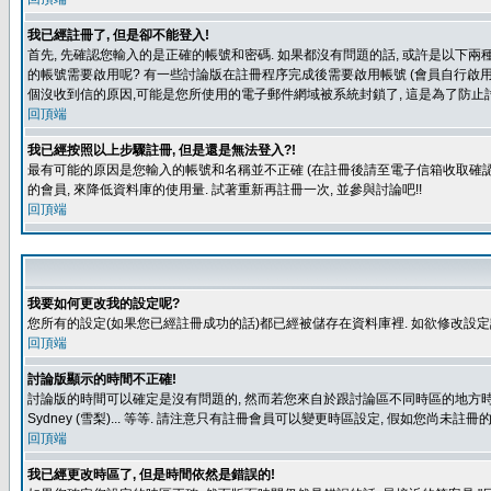
我已經註冊了, 但是卻不能登入!
首先, 先確認您輸入的是正確的帳號和密碼. 如果都沒有問題的話, 或許是以下兩種情
的帳號需要啟用呢? 有一些討論版在註冊程序完成後需要啟用帳號 (會員自行啟用
個沒收到信的原因,可能是您所使用的電子郵件網域被系統封鎖了, 這是為了防止討
回頂端
我已經按照以上步驟註冊, 但是還是無法登入?!
最有可能的原因是您輸入的帳號和名稱並不正確 (在註冊後請至電子信箱收取確認
的會員, 來降低資料庫的使用量. 試著重新再註冊一次, 並參與討論吧!!
回頂端
我要如何更改我的設定呢?
您所有的設定(如果您已經註冊成功的話)都已經被儲存在資料庫裡. 如欲修改設
回頂端
討論版顯示的時間不正確!
討論版的時間可以確定是沒有問題的, 然而若您來自於跟討論區不同時區的地方時, 就有可能發
Sydney (雪梨)... 等等. 請注意只有註冊會員可以變更時區設定, 假如您尚未註
回頂端
我已經更改時區了, 但是時間依然是錯誤的!