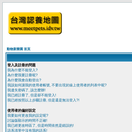
動物新樂園 首頁
登入及註冊的問題
我為什麼不能登入?
為什麼我要註冊呢?
為什麼我會自動登出?
我該如何讓我的使用者帳號, 不要出現於線上使用者的列表中呢?
我遺失密碼了, 該怎麼辦!
我已經註冊了, 但是卻不能登入!
我已經按照以上步驟註冊, 但是還是無法登入?!
使用者的偏好設定
我要如何更改我的設定呢?
討論版顯示的時間不正確!
我已經更改時區了, 但是時間依然是錯誤的!
語系清單中沒有我的語系!