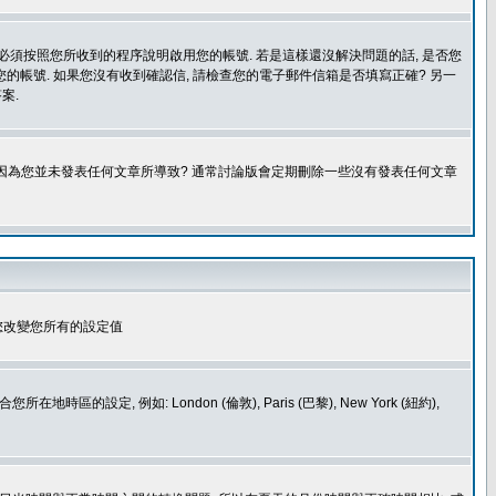
您必須按照您所收到的程序說明啟用您的帳號. 若是這樣還沒解決問題的話, 是否您
的帳號. 如果您沒有收到確認信, 請檢查您的電子郵件信箱是否填寫正確? 另一
案.
是因為您並未發表任何文章所導致? 通常討論版會定期刪除一些沒有發表任何文章
您改變您所有的設定值
如: London (倫敦), Paris (巴黎), New York (紐約),