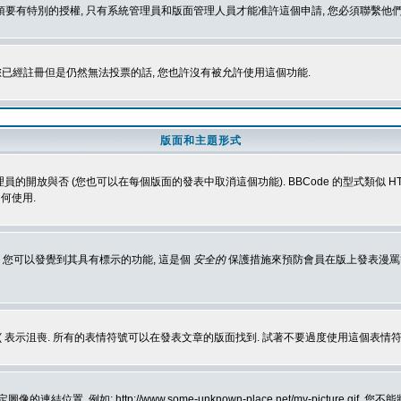
 您必須要有特別的授權, 只有系統管理員和版面管理人員才能准許這個申請, 您必須聯繫他們
您已經註冊但是仍然無法投票的話, 您也許沒有被允許使用這個功能.
版面和主題形式
理員的開放與否 (您也可以在每個版面的發表中取消這個功能). BBCode 的型式類似 HTML
何使用.
 您可以發覺到其具有標示的功能, 這是個
安全的
保護措施來預防會員在版上發表漫罵等會
樂, :( 表示沮喪. 所有的表情符號可以在發表文章的版面找到. 試著不要過度使用這
, 例如: http://www.some-unknown-place.net/my-picture