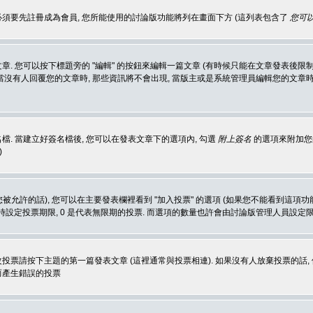
 必須要先註冊成為會員, 您所能使用的討論版功能將列在畫面下方 (這列表包含了
您可以
 您可以按下標題旁的 "編輯" 的按鈕來編輯一篇文章 (有時候只能在文章發表後限制
沒有人回覆您的文章時, 那些資訊將不會出現, 當版主或是系統管理員編輯您的文章時,
. 當建立好簽名檔後, 您可以在發表文章下的選項內, 勾選
附上簽名
的選項來附加您的
)
被允許的話), 您可以在主要發表欄裡看到 "加入投票" 的選項 (如果您不能看到這項
同時設定投票期限, 0 是代表無限期的投票. 而選項的數量也許會由討論版管理人員設定
改投票請按下主題的第一篇發表文章 (這裡通常與投票相連). 如果沒有人放棄投票的話, 
而產生錯誤的投票