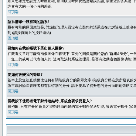
如果您確定您設定的時區正確, 然而版面時間仍然是錯誤的話, 最接近的答案是 "日
許會有大約一個小時的差距.
回頂端
語系清單中沒有我的語系!
最有可能的原因應該是, 討論版管理人員沒有安裝您的語系或在此討論版上並沒有人翻譯您
到 (請按頁面上的按鈕連結)
回頂端
要如何在我的帳號下秀出個人圖像?
在觀看文章時可能有兩個圖像在帳號下. 首先的圖像是關於您的 "群組&身分", 一
一無二的或可以代表個人的. 這將取決於系統管理員, 是否有啟動這個圖像功能, 
回頂端
要如何改變我的等級?
基本上您無法直接更改任何有關階級身分的顯示文字 (階級身分將在您所發表的文章
版主跟討論區管理者都有個特別的身分. 請不要為了提升您的身分而胡亂張貼文章
回頂端
當我按下使用者電子郵件連結時, 系統會要求要登入?
很抱歉, 只有註冊的會員才能夠經由內建的電子郵件發送功能, 發送電子郵件 (
回頂端