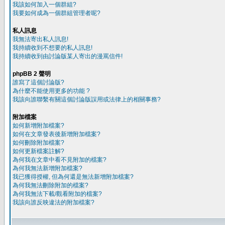
我該如何加入一個群組?
我要如何成為一個群組管理者呢?
私人訊息
我無法寄出私人訊息!
我持續收到不想要的私人訊息!
我持續收到由討論版某人寄出的漫罵信件!
phpBB 2 聲明
誰寫了這個討論版?
為什麼不能使用更多的功能 ?
我該向誰聯繫有關這個討論版誤用或法律上的相關事務?
附加檔案
如何新增附加檔案?
如何在文章發表後新增附加檔案?
如何刪除附加檔案?
如何更新檔案註解?
為何我在文章中看不見附加的檔案?
為何我無法新增附加檔案?
我已獲得授權, 但為何還是無法新增附加檔案?
為何我無法刪除附加的檔案?
為何我無法下載/觀看附加的檔案?
我該向誰反映違法的附加檔案?