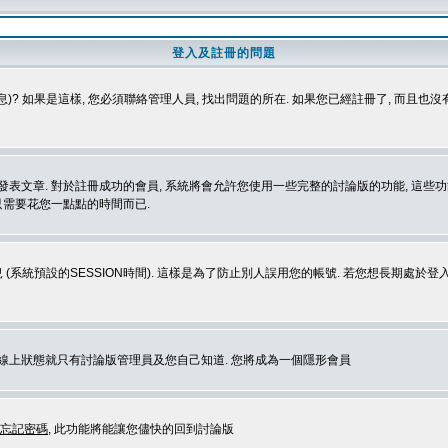
登入及註冊的問題
)? 如果是這樣, 您必須聯絡管理人員, 找出問題的所在. 如果您已經註冊了, 而且也
表文章. 對於註冊成功的會員, 系統將會允許您使用一些完整的討論版的功能, 這些功能
那只需要花您一點點的時間而已.
 (系統預設的SESSION時間). 這樣是為了防止別人誤用您的帳號. 若您想長期處於
您在線上狀態就只有討論版管理員及您自己知道. 您將成為一個隱形會員
忘記密碼
, 此功能將能讓您儘快的回到討論版