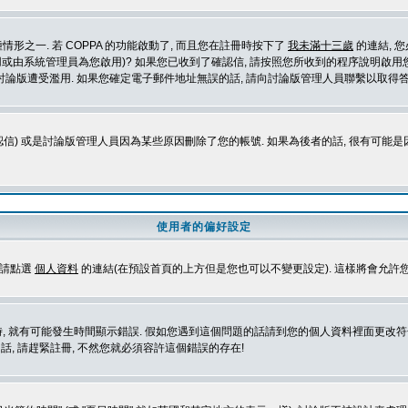
形之一. 若 COPPA 的功能啟動了, 而且您在註冊時按下了
我未滿十三歲
的連結, 
或由系統管理員為您啟用)? 如果您已收到了確認信, 請按照您所收到的程序說明啟用您
論版遭受濫用. 如果您確定電子郵件地址無誤的話, 請向討論版管理人員聯繫以取得答
信) 或是討論版管理人員因為某些原因刪除了您的帳號. 如果為後者的話, 很有可能
使用者的偏好設定
定請點選
個人資料
的連結(在預設首頁的上方但是您也可以不變更設定). 這樣將會允許
生時間顯示錯誤. 假如您遇到這個問題的話請到您的個人資料裡面更改符合您所在地時區的設定, 例
冊的話, 請趕緊註冊, 不然您就必須容許這個錯誤的存在!