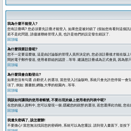
我為什麼不能登入?
您有註冊嗎? 您必須要先註冊才能登入. 如果您是被封鎖了 (假如您有看到這個訊息
若不是此問題, 請儘速聯絡管理人員, 也許是他們的設定發生錯誤了.
回頂端
為什麼我要註冊呢?
您不一定要這麼做, 這是由討論版的管理人員所決定的, 您必須註冊後才能在版上發
間的電子郵件發送, 使用者群組的認證 ...等等. 建議您註冊成為正式會員, 因為
回頂端
為什麼我會自動登出?
如果您沒有勾選
自動登入
的選項, 當您登入討論版時, 系統只會允許您停留一會兒
項了, 例如: 圖書館,網咖,大學的校園內...等等.
回頂端
我該如何讓我的使用者帳號, 不要出現於線上使用者的列表中呢?
在您的個人資料中, 您可以發現一個
隱藏您的狀態
的選項, 若您選擇此功能, 
回頂端
我遺失密碼了, 該怎麼辦!
不要擔心! 當您無法找回您的密碼時, 系統可以為您重設. 請到登入畫面下, 並按下
回頂端