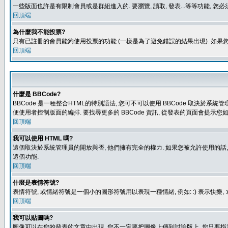
一些版面也許是有限制會員或是群組進入的. 要瀏覽, 讀取, 發表...等等功能,
回頂端
為什麼我不能投票?
只有已註冊的會員能夠使用投票的功能 (一樣是為了避免錯誤的結果出現). 如果
回頂端
什麼是 BBCode?
BBCode 是一種整合HTML的特別語法, 您可不可以使用 BBCode 取決於系統管
便使用者控制版面的編排. 要找尋更多的 BBCode 資訊, 從發表的頁面會提示您如
回頂端
我可以使用 HTML 嗎?
這個取決於系統管理員的開放與否, 他們擁有完全的權力. 如果您被允許使用的話,
這個功能.
回頂端
什麼是表情符號?
表情符號, 或情緒符號是一個小的圖形符號用以表現一種情緒, 例如: :) 表示快
回頂端
我可以貼圖嗎?
圖像可以在您的發表的文章中出現, 您不一定要把圖像上傳到討論版上, 您只要指定圖像的連結位置