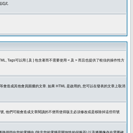
試試.
, Tags可以用 [ 及 ] 包含著而不需要使用 < 及 > 而且也提供了較佳的操作性方
造成其他會員困擾的文章. 如果 HTML 是啟用的, 您可以在發表的文章上取消
個表情符號, 他們可能會造成文章閱讀的不便而使得版主必須修改或是移除掉這些符號
.gif. 您不能將路徑指向您的電腦中 (除非您的電腦是開放性的伺服器) 以及將圖像存在需要確