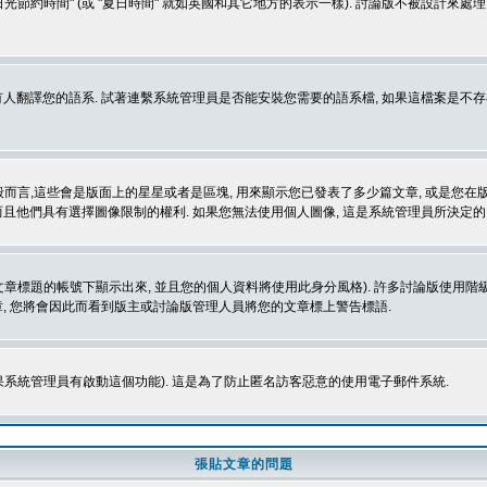
光節約時間" (或 "夏日時間" 就如英國和其它地方的表示一樣). 討論版不被設計來
的語系. 試著連繫系統管理員是否能安裝您需要的語系檔, 如果這檔案是不存在的, 請試著
般而言,這些會是版面上的星星或者是區塊, 用來顯示您已發表了多少篇文章, 或是您在版面
而且他們具有選擇圖像限制的權利. 如果您無法使用個人圖像, 這是系統管理員所決定的,
標題的帳號下顯示出來, 並且您的個人資料將使用此身分風格). 許多討論版使用階級
, 您將會因此而看到版主或討論版管理人員將您的文章標上警告標語.
如果系統管理員有啟動這個功能). 這是為了防止匿名訪客惡意的使用電子郵件系統.
張貼文章的問題