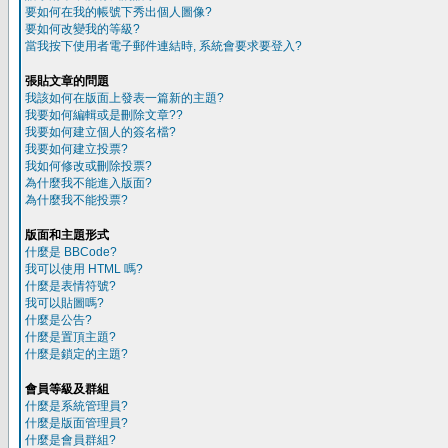
要如何在我的帳號下秀出個人圖像?
要如何改變我的等級?
當我按下使用者電子郵件連結時, 系統會要求要登入?
張貼文章的問題
我該如何在版面上發表一篇新的主題?
我要如何編輯或是刪除文章??
我要如何建立個人的簽名檔?
我要如何建立投票?
我如何修改或刪除投票?
為什麼我不能進入版面?
為什麼我不能投票?
版面和主題形式
什麼是 BBCode?
我可以使用 HTML 嗎?
什麼是表情符號?
我可以貼圖嗎?
什麼是公告?
什麼是置頂主題?
什麼是鎖定的主題?
會員等級及群組
什麼是系統管理員?
什麼是版面管理員?
什麼是會員群組?