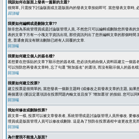
我該如何在版面上發表一篇新的主題?
很簡單, 只需按下討論版面或主題版面內的發表文章按鈕即可. 當您發表文章時,
回頂端
我要如何編輯或是刪除文章??
除非您為系統管理員或是討論版管理人員, 不然您只可以編輯或刪除您所發表的文章.
表的文章下方有一小塊文字資訊出現, 那些資訊列出了您所編輯文章的那個時間.當
意, 普通會員沒有辦法刪除已經有人回覆的文章.
回頂端
我要如何建立個人的簽名檔?
若想要在您張貼的文章下顯示您的簽名檔, 您必須先經由個人資料區建立一個簽名檔
可以預防您再發表文章時, 忘了勾選 "附加簽名" 的選項, 而沒有顯示個人的簽名檔
回頂端
我要如何建立投票?
建立投票是很簡單的, 當您發表一個新主題時 (或修改之前發表文章的主題, 如果您
兩個選項 (要設定選項請在投票問題內輸文並且按下 '增加選項' 的按鈕. 您可以
回頂端
我如何修改或刪除投票?
跟文章一樣, 投票可以被文章發表者, 系統管理或是討論版管理人員所修改. 要修
理員或是版面管理人員可以修改或刪除. 這是為了預防在投票過程中途更改意見
回頂端
為什麼我不能進入版面?