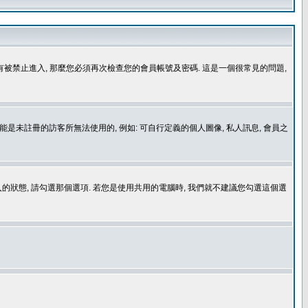
沒有被禁止進入, 那麼您必須再次檢查您的會員帳號及密碼. 這是一個很常見的問題,
是未註冊的訪客所無法使用的, 例如: 可自行定義的個人圖像, 私人訊息, 會員之
登入的狀態, 請勾選那個選項. 若您是使用共用的電腦時, 我們就不建議您勾選這個選