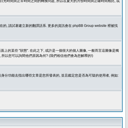
處理日光時間與正常時間之間的轉換問題, 所以在夏天的月份時間與正確時間相比, 或
建立新的翻譯語系. 更多的資訊會在 phpBB Group website 裡被找
上的某些 "狀態". 在此之下, 或許是一個很大的個人圖像, 一般而言這圖像是獨
 所以您可以詢間他們原因為何? (我們相信他們會為您解釋的!)
身分功能去指出哪些文章是您所發表的, 並且鑑定您是否為可疑的使用者, 例如: