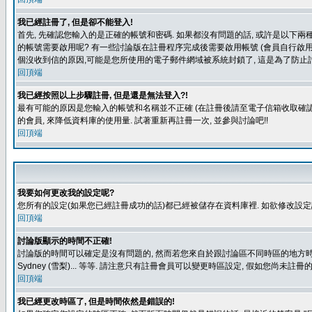
我已經註冊了, 但是卻不能登入!
首先, 先確認您輸入的是正確的帳號和密碼. 如果都沒有問題的話, 或許是以下兩種情
的帳號需要啟用呢? 有一些討論版在註冊程序完成後需要啟用帳號 (會員自行啟用
個沒收到信的原因,可能是您所使用的電子郵件網域被系統封鎖了, 這是為了防止討
回頂端
我已經按照以上步驟註冊, 但是還是無法登入?!
最有可能的原因是您輸入的帳號和名稱並不正確 (在註冊後請至電子信箱收取確認
的會員, 來降低資料庫的使用量. 試著重新再註冊一次, 並參與討論吧!!
回頂端
我要如何更改我的設定呢?
您所有的設定(如果您已經註冊成功的話)都已經被儲存在資料庫裡. 如欲修改設
回頂端
討論版顯示的時間不正確!
討論版的時間可以確定是沒有問題的, 然而若您來自於跟討論區不同時區的地方時, 就有可能發
Sydney (雪梨)... 等等. 請注意只有註冊會員可以變更時區設定, 假如您尚未註
回頂端
我已經更改時區了, 但是時間依然是錯誤的!