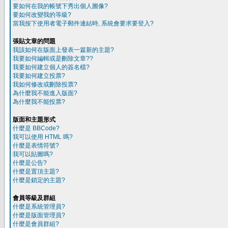
要如何在我的帳號下秀出個人圖像?
要如何改變我的等級?
當我按下使用者電子郵件連結時, 系統會要求要登入?
張貼文章的問題
我該如何在版面上發表一篇新的主題?
我要如何編輯或是刪除文章??
我要如何建立個人的簽名檔?
我要如何建立投票?
我如何修改或刪除投票?
為什麼我不能進入版面?
為什麼我不能投票?
版面和主題形式
什麼是 BBCode?
我可以使用 HTML 嗎?
什麼是表情符號?
我可以貼圖嗎?
什麼是公告?
什麼是置頂主題?
什麼是鎖定的主題?
會員等級及群組
什麼是系統管理員?
什麼是版面管理員?
什麼是會員群組?