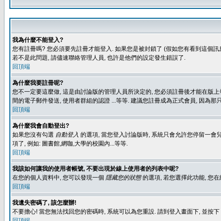
我為什麼不能登入?
您有註冊嗎? 您必須要先註冊才能登入. 如果您是被封鎖了 (假如您有看到這個訊息
若不是此問題, 請儘速聯絡管理人員, 也許是他們的設定發生錯誤了.
回頂端
為什麼我要註冊呢?
您不一定要這麼做, 這是由討論版的管理人員所決定的, 您必須註冊後才能在版上發
間的電子郵件發送, 使用者群組的認證 ...等等. 建議您註冊成為正式會員, 因為
回頂端
為什麼我會自動登出?
如果您沒有勾選
自動登入
的選項, 當您登入討論版時, 系統只會允許您停留一會兒
項了, 例如: 圖書館,網咖,大學的校園內...等等.
回頂端
我該如何讓我的使用者帳號, 不要出現於線上使用者的列表中呢?
在您的個人資料中, 您可以發現一個
隱藏您的狀態
的選項, 若您選擇此功能, 
回頂端
我遺失密碼了, 該怎麼辦!
不要擔心! 當您無法找回您的密碼時, 系統可以為您重設. 請到登入畫面下, 並按下
回頂端