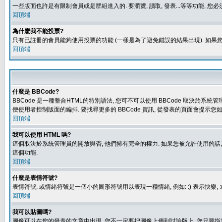
一些版面也許是有限制會員或是群組進入的. 要瀏覽, 讀取, 發表...等等功能,
回頂端
為什麼我不能投票?
只有已註冊的會員能夠使用投票的功能 (一樣是為了避免錯誤的結果出現). 如果
回頂端
什麼是 BBCode?
BBCode 是一種整合HTML的特別語法, 您可不可以使用 BBCode 取決於系統管
便使用者控制版面的編排. 要找尋更多的 BBCode 資訊, 從發表的頁面會提示您如
回頂端
我可以使用 HTML 嗎?
這個取決於系統管理員的開放與否, 他們擁有完全的權力. 如果您被允許使用的話,
這個功能.
回頂端
什麼是表情符號?
表情符號, 或情緒符號是一個小的圖形符號用以表現一種情緒, 例如: :) 表示快
回頂端
我可以貼圖嗎?
圖像可以在您的發表的文章中出現, 您不一定要把圖像上傳到討論版上, 您只要指定圖像的連結位置