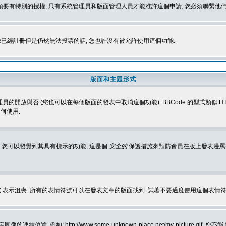
 您必須要有特別的授權, 只有系統管理員和版面管理人員才能准許這個申請, 您必須聯繫他們
您已經註冊但是仍然無法投票的話, 您也許沒有被允許使用這個功能.
版面和主題形式
理員的開放與否 (您也可以在每個版面的發表中取消這個功能). BBCode 的型式類似 HTML
何使用.
 您可以發覺到其具有標示的功能, 這是個
安全的
保護措施來預防會員在版上發表漫罵等會
樂, :( 表示沮喪. 所有的表情符號可以在發表文章的版面找到. 試著不要過度使用這
, 例如: http://www.some-unknown-place.net/my-picture