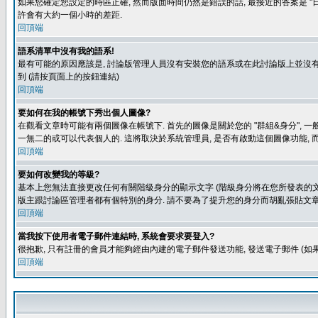
如果您確定您設定的時區正確, 然而版面時間仍然是錯誤的話, 最接近的答案是 "日
許會有大約一個小時的差距.
回頂端
語系清單中沒有我的語系!
最有可能的原因應該是, 討論版管理人員沒有安裝您的語系或在此討論版上並沒有人翻譯您
到 (請按頁面上的按鈕連結)
回頂端
要如何在我的帳號下秀出個人圖像?
在觀看文章時可能有兩個圖像在帳號下. 首先的圖像是關於您的 "群組&身分", 一
一無二的或可以代表個人的. 這將取決於系統管理員, 是否有啟動這個圖像功能, 
回頂端
要如何改變我的等級?
基本上您無法直接更改任何有關階級身分的顯示文字 (階級身分將在您所發表的文章
版主跟討論區管理者都有個特別的身分. 請不要為了提升您的身分而胡亂張貼文章
回頂端
當我按下使用者電子郵件連結時, 系統會要求要登入?
很抱歉, 只有註冊的會員才能夠經由內建的電子郵件發送功能, 發送電子郵件 (
回頂端