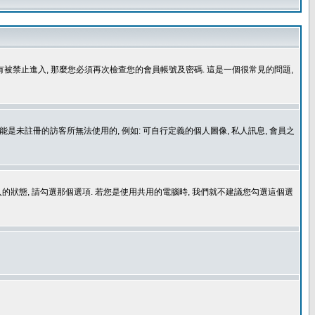
沒有被禁止進入, 那麼您必須再次檢查您的會員帳號及密碼. 這是一個很常見的問題,
是未註冊的訪客所無法使用的, 例如: 可自行定義的個人圖像, 私人訊息, 會員之
登入的狀態, 請勾選那個選項. 若您是使用共用的電腦時, 我們就不建議您勾選這個選