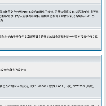
您必須按照您所收到的程序說明啟用您的帳號. 若是這樣還沒解決問題的話, 是否您
的帳號. 如果您沒有收到確認信, 請檢查您的電子郵件信箱是否填寫正確? 另一
案.
是因為您並未發表任何文章所導致? 通常討論版會定期刪除一些沒有發表任何文章
您改變您所有的設定值
如: London (倫敦), Paris (巴黎), New York (紐約),