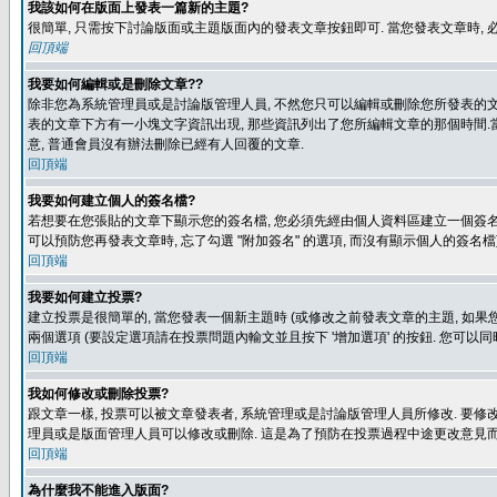
我該如何在版面上發表一篇新的主題?
很簡單, 只需按下討論版面或主題版面內的發表文章按鈕即可. 當您發表文章時,
回頂端
我要如何編輯或是刪除文章??
除非您為系統管理員或是討論版管理人員, 不然您只可以編輯或刪除您所發表的文章.
表的文章下方有一小塊文字資訊出現, 那些資訊列出了您所編輯文章的那個時間.當
意, 普通會員沒有辦法刪除已經有人回覆的文章.
回頂端
我要如何建立個人的簽名檔?
若想要在您張貼的文章下顯示您的簽名檔, 您必須先經由個人資料區建立一個簽名檔
可以預防您再發表文章時, 忘了勾選 "附加簽名" 的選項, 而沒有顯示個人的簽名檔
回頂端
我要如何建立投票?
建立投票是很簡單的, 當您發表一個新主題時 (或修改之前發表文章的主題, 如果您
兩個選項 (要設定選項請在投票問題內輸文並且按下 '增加選項' 的按鈕. 您可以
回頂端
我如何修改或刪除投票?
跟文章一樣, 投票可以被文章發表者, 系統管理或是討論版管理人員所修改. 要修
理員或是版面管理人員可以修改或刪除. 這是為了預防在投票過程中途更改意見
回頂端
為什麼我不能進入版面?