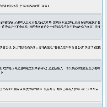
發表新的話題, 您可以發起投票...等等
.)
的時間內). 如果有人已經回覆您的文章時, 當您回到主題時, 您將會發現在您所發
 這些資訊也不會出現 (管理者將會給您一個訊息說明為何要修改您的文章). 請注
簽名檔. 您也可以在您的個人資料內選取 "發表文章時附加簽名檔" 的選項 (這樣
功能, 或許是因為您沒有建立投票的權利). 您必須輸入一個投票的標題並且至少要有
限制
使用者可以刪除或修改投票的項目, 無論如何, 如果已經有人投票, 就只有系統管