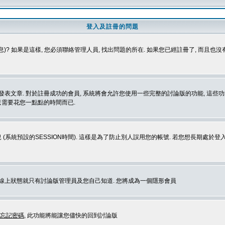
登入及註冊的問題
)? 如果是這樣, 您必須聯絡管理人員, 找出問題的所在. 如果您已經註冊了, 而且也
表文章. 對於註冊成功的會員, 系統將會允許您使用一些完整的討論版的功能, 這些功能
那只需要花您一點點的時間而已.
 (系統預設的SESSION時間). 這樣是為了防止別人誤用您的帳號. 若您想長期處於
您在線上狀態就只有討論版管理員及您自己知道. 您將成為一個隱形會員
忘記密碼
, 此功能將能讓您儘快的回到討論版