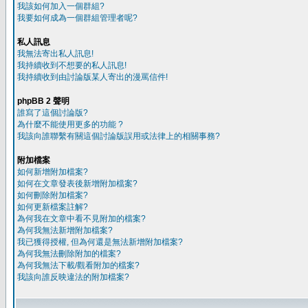
我該如何加入一個群組?
我要如何成為一個群組管理者呢?
私人訊息
我無法寄出私人訊息!
我持續收到不想要的私人訊息!
我持續收到由討論版某人寄出的漫罵信件!
phpBB 2 聲明
誰寫了這個討論版?
為什麼不能使用更多的功能 ?
我該向誰聯繫有關這個討論版誤用或法律上的相關事務?
附加檔案
如何新增附加檔案?
如何在文章發表後新增附加檔案?
如何刪除附加檔案?
如何更新檔案註解?
為何我在文章中看不見附加的檔案?
為何我無法新增附加檔案?
我已獲得授權, 但為何還是無法新增附加檔案?
為何我無法刪除附加的檔案?
為何我無法下載/觀看附加的檔案?
我該向誰反映違法的附加檔案?