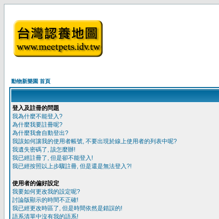
動物新樂園 首頁
登入及註冊的問題
我為什麼不能登入?
為什麼我要註冊呢?
為什麼我會自動登出?
我該如何讓我的使用者帳號, 不要出現於線上使用者的列表中呢?
我遺失密碼了, 該怎麼辦!
我已經註冊了, 但是卻不能登入!
我已經按照以上步驟註冊, 但是還是無法登入?!
使用者的偏好設定
我要如何更改我的設定呢?
討論版顯示的時間不正確!
我已經更改時區了, 但是時間依然是錯誤的!
語系清單中沒有我的語系!