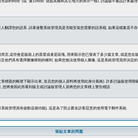
光節約時間" (或 "夏日時間" 就如英國和其它地方的表示一樣). 討論版不被設計來
的語系. 試著連繫系統管理員是否能安裝您需要的語系檔, 如果這檔案是不存在的, 請試著
般而言,這些會是版面上的星星或者是區塊, 用來顯示您已發表了多少篇文章, 或是您在版面
而且他們具有選擇圖像限制的權利. 如果您無法使用個人圖像, 這是系統管理員所決定的,
標題的帳號下顯示出來, 並且您的個人資料將使用此身分風格). 許多討論版使用階級
, 您將會因此而看到版主或討論版管理人員將您的文章標上警告標語.
如果系統管理員有啟動這個功能). 這是為了防止匿名訪客惡意的使用電子郵件系統.
張貼文章的問題