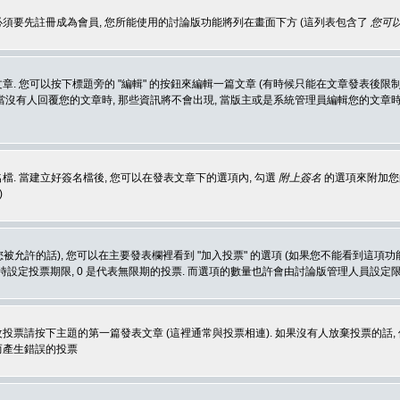
 必須要先註冊成為會員, 您所能使用的討論版功能將列在畫面下方 (這列表包含了
您可以
 您可以按下標題旁的 "編輯" 的按鈕來編輯一篇文章 (有時候只能在文章發表後限制
沒有人回覆您的文章時, 那些資訊將不會出現, 當版主或是系統管理員編輯您的文章時,
. 當建立好簽名檔後, 您可以在發表文章下的選項內, 勾選
附上簽名
的選項來附加您的
)
被允許的話), 您可以在主要發表欄裡看到 "加入投票" 的選項 (如果您不能看到這項
同時設定投票期限, 0 是代表無限期的投票. 而選項的數量也許會由討論版管理人員設定
改投票請按下主題的第一篇發表文章 (這裡通常與投票相連). 如果沒有人放棄投票的話, 
而產生錯誤的投票