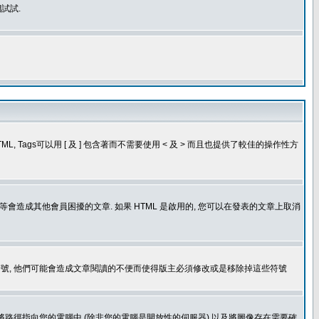
試試.
, Tags可以用 [ 及 ] 包含著而不需要使用 < 及 > 而且也提供了較佳的操作性方
造成其他會員困擾的文章. 如果 HTML 是啟用的, 您可以在發表的文章上取消
個表情符號, 他們可能會造成文章閱讀的不便而使得版主必須修改或是移除掉這些符號
.gif. 您不能將路徑指向您的電腦中 (除非您的電腦是開放性的伺服器) 以及將圖像存在需要確