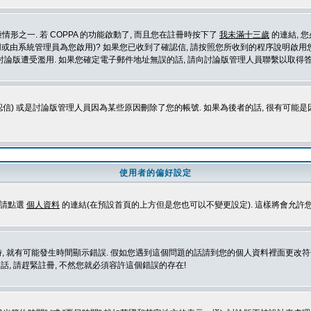
形之一. 若 COPPA 的功能啟動了, 而且您在註冊時按下了
我未滿十三歲
的連結, 
或由系統管理員為您啟用)? 如果您已收到了確認信, 請按照您所收到的程序說明啟用您
論版遭受濫用. 如果您確定電子郵件地址無誤的話, 請向討論版管理人員聯繫以取得答
信) 或是討論版管理人員因為某些原因刪除了您的帳號. 如果為後者的話, 很有可能
使用者的偏好設定
定請點選
個人資料
的連結(在預設首頁的上方但是您也可以不變更設定). 這樣將會允許
生時間顯示錯誤. 假如您遇到這個問題的話請到您的個人資料裡面更改符合您所在地時區的設定, 例
冊的話, 請趕緊註冊, 不然您就必須容許這個錯誤的存在!