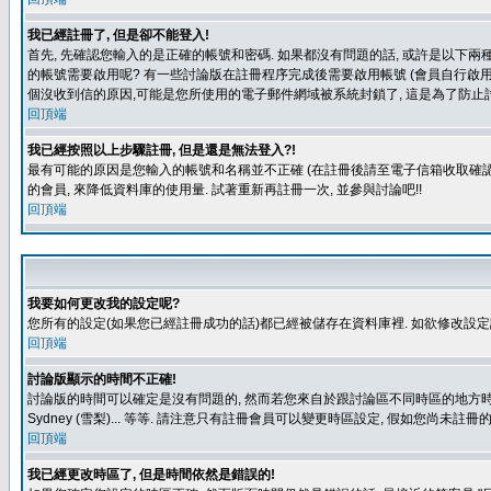
我已經註冊了, 但是卻不能登入!
首先, 先確認您輸入的是正確的帳號和密碼. 如果都沒有問題的話, 或許是以下兩種情
的帳號需要啟用呢? 有一些討論版在註冊程序完成後需要啟用帳號 (會員自行啟用
個沒收到信的原因,可能是您所使用的電子郵件網域被系統封鎖了, 這是為了防止討
回頂端
我已經按照以上步驟註冊, 但是還是無法登入?!
最有可能的原因是您輸入的帳號和名稱並不正確 (在註冊後請至電子信箱收取確認
的會員, 來降低資料庫的使用量. 試著重新再註冊一次, 並參與討論吧!!
回頂端
我要如何更改我的設定呢?
您所有的設定(如果您已經註冊成功的話)都已經被儲存在資料庫裡. 如欲修改設
回頂端
討論版顯示的時間不正確!
討論版的時間可以確定是沒有問題的, 然而若您來自於跟討論區不同時區的地方時, 就有可能發
Sydney (雪梨)... 等等. 請注意只有註冊會員可以變更時區設定, 假如您尚未註
回頂端
我已經更改時區了, 但是時間依然是錯誤的!