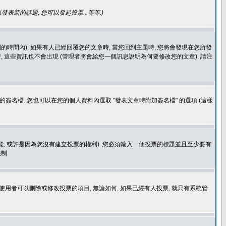
發表新的話題, 您可以發起投票...等等
.)
的時間內). 如果有人已經回覆您的文章時, 當您回到主題時, 您將會發現在您所發
 這些資訊也不會出現 (管理者將會給您一個訊息說明為何要修改您的文章). 請注
簽名檔. 您也可以在您的個人資料內選取 "發表文章時附加簽名檔" 的選項 (這樣
功能, 或許是因為您沒有建立投票的權利). 您必須輸入一個投票的標題並且至少要有
限制
使用者可以刪除或修改投票的項目, 無論如何, 如果已經有人投票, 就只有系統管