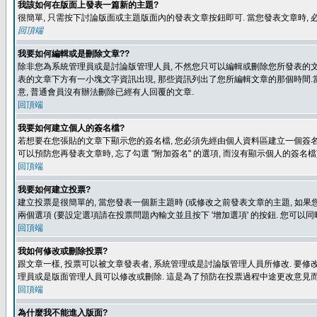
我該如何在版面上發表一篇新的主題?
很簡單, 只需按下討論版面或主題版面內的發表文章按鈕即可. 當您發表文章時,
回頂端
我要如何編輯或是刪除文章??
除非您為系統管理員或是討論版管理人員, 不然您只可以編輯或刪除您所發表的文章.
表的文章下方有一小塊文字資訊出現, 那些資訊列出了您所編輯文章的那個時間.當
意, 普通會員沒有辦法刪除已經有人回覆的文章.
回頂端
我要如何建立個人的簽名檔?
若想要在您張貼的文章下顯示您的簽名檔, 您必須先經由個人資料區建立一個簽名檔
可以預防您再發表文章時, 忘了勾選 "附加簽名" 的選項, 而沒有顯示個人的簽名檔
回頂端
我要如何建立投票?
建立投票是很簡單的, 當您發表一個新主題時 (或修改之前發表文章的主題, 如果您
兩個選項 (要設定選項請在投票問題內輸文並且按下 '增加選項' 的按鈕. 您可以
回頂端
我如何修改或刪除投票?
跟文章一樣, 投票可以被文章發表者, 系統管理或是討論版管理人員所修改. 要修
理員或是版面管理人員可以修改或刪除. 這是為了預防在投票過程中途更改意見
回頂端
為什麼我不能進入版面?