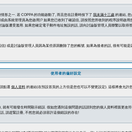
形之一. 若 COPPA 的功能啟動了, 而且您在註冊時按下了
我未滿十三歲
的連結, 
或由系統管理員為您啟用)? 如果您已收到了確認信, 請按照您所收到的程序說明啟用您
論版遭受濫用. 如果您確定電子郵件地址無誤的話, 請向討論版管理人員聯繫以取得答
信) 或是討論版管理人員因為某些原因刪除了您的帳號. 如果為後者的話, 很有可能
使用者的偏好設定
定請點選
個人資料
的連結(在預設首頁的上方但是您也可以不變更設定). 這樣將會允許
生時間顯示錯誤. 假如您遇到這個問題的話請到您的個人資料裡面更改符合您所在地時區的設定, 例
冊的話, 請趕緊註冊, 不然您就必須容許這個錯誤的存在!