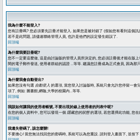
我為什麼不能登入?
您有註冊嗎? 您必須要先註冊才能登入. 如果您是被封鎖了 (假如您有看到這個訊息
若不是此問題, 請儘速聯絡管理人員, 也許是他們的設定發生錯誤了.
回頂端
為什麼我要註冊呢?
您不一定要這麼做, 這是由討論版的管理人員所決定的, 您必須註冊後才能在版上發
間的電子郵件發送, 使用者群組的認證 ...等等. 建議您註冊成為正式會員, 因為
回頂端
為什麼我會自動登出?
如果您沒有勾選
自動登入
的選項, 當您登入討論版時, 系統只會允許您停留一會兒
項了, 例如: 圖書館,網咖,大學的校園內...等等.
回頂端
我該如何讓我的使用者帳號, 不要出現於線上使用者的列表中呢?
在您的個人資料中, 您可以發現一個
隱藏您的狀態
的選項, 若您選擇此功能, 
回頂端
我遺失密碼了, 該怎麼辦!
不要擔心! 當您無法找回您的密碼時, 系統可以為您重設. 請到登入畫面下, 並按下
回頂端