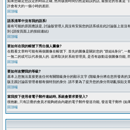
如果您確定您設定的時區正確, 然而版面時間仍然是錯誤的話, 最接近的答案是 "日
許會有大約一個小時的差距.
回頂端
語系清單中沒有我的語系!
最有可能的原因應該是, 討論版管理人員沒有安裝您的語系或在此討論版上並沒有人翻譯您
到 (請按頁面上的按鈕連結)
回頂端
要如何在我的帳號下秀出個人圖像?
在觀看文章時可能有兩個圖像在帳號下. 首先的圖像是關於您的 "群組&身分", 一
一無二的或可以代表個人的. 這將取決於系統管理員, 是否有啟動這個圖像功能, 
回頂端
要如何改變我的等級?
基本上您無法直接更改任何有關階級身分的顯示文字 (階級身分將在您所發表的文章
版主跟討論區管理者都有個特別的身分. 請不要為了提升您的身分而胡亂張貼文章
回頂端
當我按下使用者電子郵件連結時, 系統會要求要登入?
很抱歉, 只有註冊的會員才能夠經由內建的電子郵件發送功能, 發送電子郵件 (
回頂端