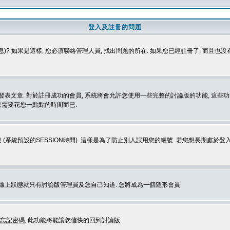
登入及註冊的問題
)? 如果是這樣, 您必須聯絡管理人員, 找出問題的所在. 如果您已經註冊了, 而且也
表文章. 對於註冊成功的會員, 系統將會允許您使用一些完整的討論版的功能, 這些功能
那只需要花您一點點的時間而已.
 (系統預設的SESSION時間). 這樣是為了防止別人誤用您的帳號. 若您想長期處於
您在線上狀態就只有討論版管理員及您自己知道. 您將成為一個隱形會員
忘記密碼
, 此功能將能讓您儘快的回到討論版