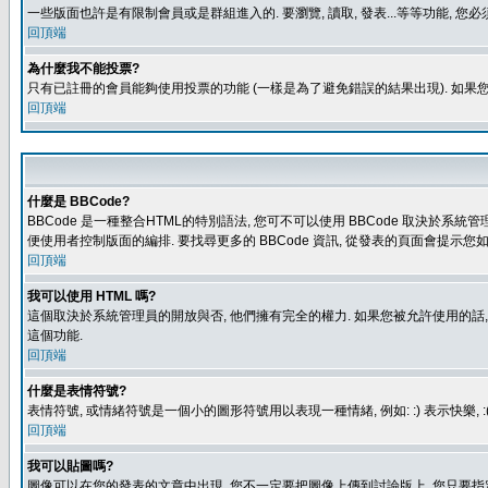
一些版面也許是有限制會員或是群組進入的. 要瀏覽, 讀取, 發表...等等功能,
回頂端
為什麼我不能投票?
只有已註冊的會員能夠使用投票的功能 (一樣是為了避免錯誤的結果出現). 如果
回頂端
什麼是 BBCode?
BBCode 是一種整合HTML的特別語法, 您可不可以使用 BBCode 取決於系統管
便使用者控制版面的編排. 要找尋更多的 BBCode 資訊, 從發表的頁面會提示您如
回頂端
我可以使用 HTML 嗎?
這個取決於系統管理員的開放與否, 他們擁有完全的權力. 如果您被允許使用的話,
這個功能.
回頂端
什麼是表情符號?
表情符號, 或情緒符號是一個小的圖形符號用以表現一種情緒, 例如: :) 表示快
回頂端
我可以貼圖嗎?
圖像可以在您的發表的文章中出現, 您不一定要把圖像上傳到討論版上, 您只要指定圖像的連結位置