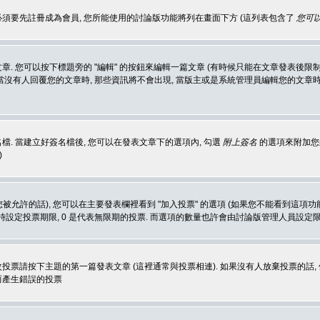
 必須要先註冊成為會員, 您所能使用的討論版功能將列在畫面下方 (這列表包含了
您可以
 您可以按下標題旁的 "編輯" 的按鈕來編輯一篇文章 (有時候只能在文章發表後限制
沒有人回覆您的文章時, 那些資訊將不會出現, 當版主或是系統管理員編輯您的文章時,
. 當建立好簽名檔後, 您可以在發表文章下的選項內, 勾選
附上簽名
的選項來附加您的
)
被允許的話), 您可以在主要發表欄裡看到 "加入投票" 的選項 (如果您不能看到這項
同時設定投票期限, 0 是代表無限期的投票. 而選項的數量也許會由討論版管理人員設定
改投票請按下主題的第一篇發表文章 (這裡通常與投票相連). 如果沒有人放棄投票的話, 
而產生錯誤的投票