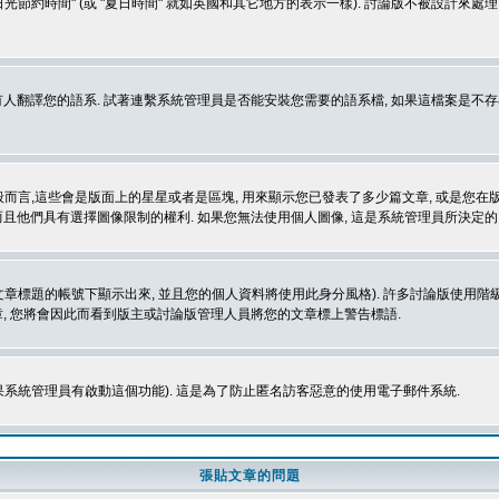
光節約時間" (或 "夏日時間" 就如英國和其它地方的表示一樣). 討論版不被設計來
的語系. 試著連繫系統管理員是否能安裝您需要的語系檔, 如果這檔案是不存在的, 請試著
般而言,這些會是版面上的星星或者是區塊, 用來顯示您已發表了多少篇文章, 或是您在版面
而且他們具有選擇圖像限制的權利. 如果您無法使用個人圖像, 這是系統管理員所決定的,
標題的帳號下顯示出來, 並且您的個人資料將使用此身分風格). 許多討論版使用階級
, 您將會因此而看到版主或討論版管理人員將您的文章標上警告標語.
如果系統管理員有啟動這個功能). 這是為了防止匿名訪客惡意的使用電子郵件系統.
張貼文章的問題