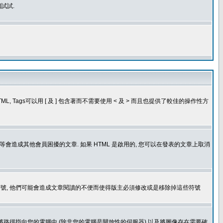
試試.
, Tags可以用 [ 及 ] 包含著而不需要使用 < 及 > 而且也提供了較佳的操作性方
造成其他會員困擾的文章. 如果 HTML 是啟用的, 您可以在發表的文章上取消
個表情符號, 他們可能會造成文章閱讀的不便而使得版主必須修改或是移除掉這些符號
.gif. 您不能將路徑指向您的電腦中 (除非您的電腦是開放性的伺服器) 以及將圖像存在需要確