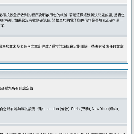
您必須按照您所收到的程序說明啟用您的帳號. 若是這樣還沒解決問題的話, 是否您
的帳號. 如果您沒有收到確認信, 請檢查您的電子郵件信箱是否填寫正確? 另一
案.
是因為您並未發表任何文章所導致? 通常討論版會定期刪除一些沒有發表任何文章
您改變您所有的設定值
如: London (倫敦), Paris (巴黎), New York (紐約),