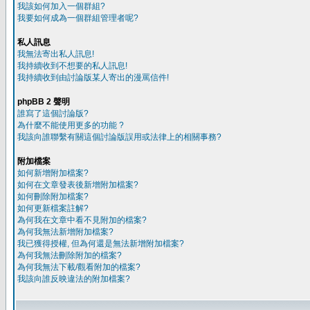
我該如何加入一個群組?
我要如何成為一個群組管理者呢?
私人訊息
我無法寄出私人訊息!
我持續收到不想要的私人訊息!
我持續收到由討論版某人寄出的漫罵信件!
phpBB 2 聲明
誰寫了這個討論版?
為什麼不能使用更多的功能 ?
我該向誰聯繫有關這個討論版誤用或法律上的相關事務?
附加檔案
如何新增附加檔案?
如何在文章發表後新增附加檔案?
如何刪除附加檔案?
如何更新檔案註解?
為何我在文章中看不見附加的檔案?
為何我無法新增附加檔案?
我已獲得授權, 但為何還是無法新增附加檔案?
為何我無法刪除附加的檔案?
為何我無法下載/觀看附加的檔案?
我該向誰反映違法的附加檔案?