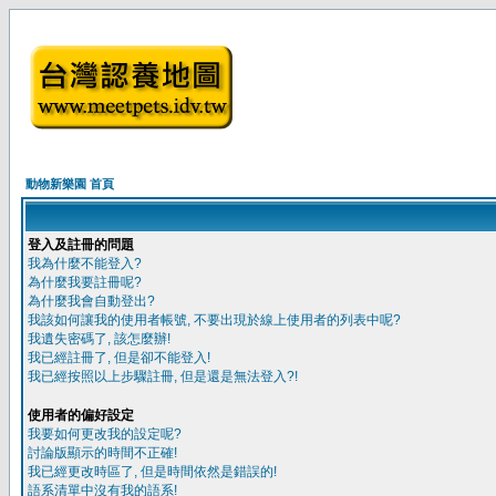
動物新樂園 首頁
登入及註冊的問題
我為什麼不能登入?
為什麼我要註冊呢?
為什麼我會自動登出?
我該如何讓我的使用者帳號, 不要出現於線上使用者的列表中呢?
我遺失密碼了, 該怎麼辦!
我已經註冊了, 但是卻不能登入!
我已經按照以上步驟註冊, 但是還是無法登入?!
使用者的偏好設定
我要如何更改我的設定呢?
討論版顯示的時間不正確!
我已經更改時區了, 但是時間依然是錯誤的!
語系清單中沒有我的語系!