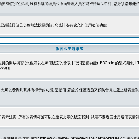
 您必須要有特別的授權, 只有系統管理員和版面管理人員才能准許這個申請, 您必須聯繫他們
您已經註冊但是仍然無法投票的話, 您也許沒有被允許使用這個功能.
版面和主題形式
理員的開放與否 (您也可以在每個版面的發表中取消這個功能). BBCode 的型式類似 HTML
何使用.
 您可以發覺到其具有標示的功能, 這是個
安全的
保護措施來預防會員在版上發表漫罵等會
樂, :( 表示沮喪. 所有的表情符號可以在發表文章的版面找到. 試著不要過度使用這
, 例如: http://www.some-unknown-place.net/my-picture