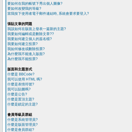
要如何在我的帳號下秀出個人圖像?
要如何改變我的等級?
當我按下使用者電子郵件連結時, 系統會要求要登入?
張貼文章的問題
我該如何在版面上發表一篇新的主題?
我要如何編輯或是刪除文章??
我要如何建立個人的簽名檔?
我要如何建立投票?
我如何修改或刪除投票?
為什麼我不能進入版面?
為什麼我不能投票?
版面和主題形式
什麼是 BBCode?
我可以使用 HTML 嗎?
什麼是表情符號?
我可以貼圖嗎?
什麼是公告?
什麼是置頂主題?
什麼是鎖定的主題?
會員等級及群組
什麼是系統管理員?
什麼是版面管理員?
什麼是會員群組?