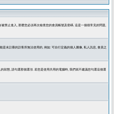
沒有被禁止進入, 那麼您必須再次檢查您的會員帳號及密碼. 這是一個很常見的問題,
是未註冊的訪客所無法使用的, 例如: 可自行定義的個人圖像, 私人訊息, 會員之
登入的狀態, 請勾選那個選項. 若您是使用共用的電腦時, 我們就不建議您勾選這個選