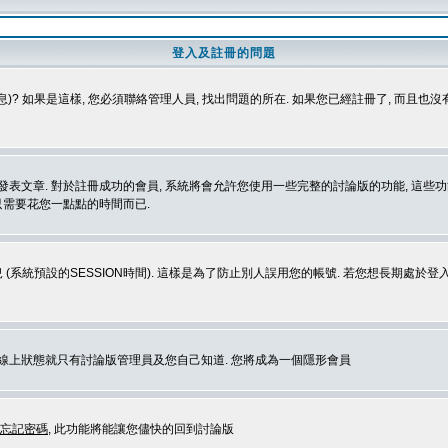
登入及註冊的問題
)? 如果是這樣, 您必須聯絡管理人員, 找出問題的所在. 如果您已經註冊了, 而且也
表文章. 對於註冊成功的會員, 系統將會允許您使用一些完整的討論版的功能, 這些功能
那只需要花您一點點的時間而已.
 (系統預設的SESSION時間). 這樣是為了防止別人誤用您的帳號. 若您想長期處於
您在線上狀態就只有討論版管理員及您自己知道. 您將成為一個隱形會員
忘記密碼
, 此功能將能讓您儘快的回到討論版