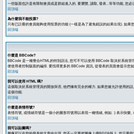
一些版面也許是有限制會員或是群組進入的. 要瀏覽, 讀取, 發表...等等功能,
回頂端
為什麼我不能投票?
只有已註冊的會員能夠使用投票的功能 (一樣是為了避免錯誤的結果出現). 如果
回頂端
什麼是 BBCode?
BBCode 是一種整合HTML的特別語法, 您可不可以使用 BBCode 取決於系統管
便使用者控制版面的編排. 要找尋更多的 BBCode 資訊, 從發表的頁面會提示您如
回頂端
我可以使用 HTML 嗎?
這個取決於系統管理員的開放與否, 他們擁有完全的權力. 如果您被允許使用的話,
這個功能.
回頂端
什麼是表情符號?
表情符號, 或情緒符號是一個小的圖形符號用以表現一種情緒, 例如: :) 表示快
回頂端
我可以貼圖嗎?
圖像可以在您的發表的文章中出現, 您不一定要把圖像上傳到討論版上, 您只要指定圖像的連結位置