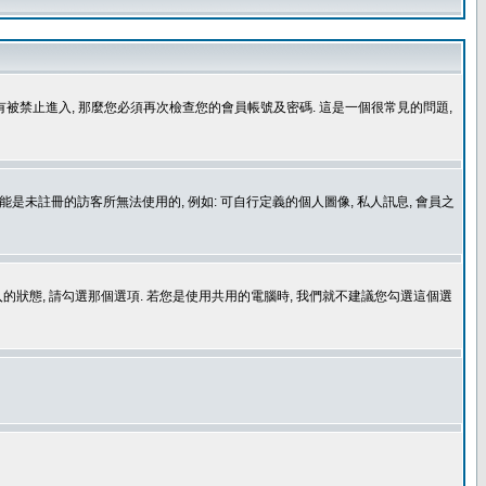
沒有被禁止進入, 那麼您必須再次檢查您的會員帳號及密碼. 這是一個很常見的問題,
是未註冊的訪客所無法使用的, 例如: 可自行定義的個人圖像, 私人訊息, 會員之
登入的狀態, 請勾選那個選項. 若您是使用共用的電腦時, 我們就不建議您勾選這個選