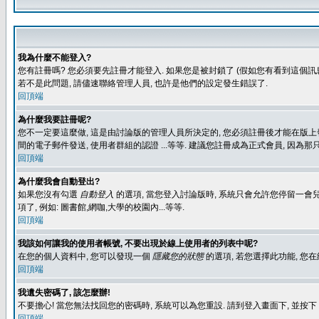
我為什麼不能登入?
您有註冊嗎? 您必須要先註冊才能登入. 如果您是被封鎖了 (假如您有看到這個訊息
若不是此問題, 請儘速聯絡管理人員, 也許是他們的設定發生錯誤了.
回頂端
為什麼我要註冊呢?
您不一定要這麼做, 這是由討論版的管理人員所決定的, 您必須註冊後才能在版上發
間的電子郵件發送, 使用者群組的認證 ...等等. 建議您註冊成為正式會員, 因為
回頂端
為什麼我會自動登出?
如果您沒有勾選
自動登入
的選項, 當您登入討論版時, 系統只會允許您停留一會兒
項了, 例如: 圖書館,網咖,大學的校園內...等等.
回頂端
我該如何讓我的使用者帳號, 不要出現於線上使用者的列表中呢?
在您的個人資料中, 您可以發現一個
隱藏您的狀態
的選項, 若您選擇此功能, 
回頂端
我遺失密碼了, 該怎麼辦!
不要擔心! 當您無法找回您的密碼時, 系統可以為您重設. 請到登入畫面下, 並按下
回頂端