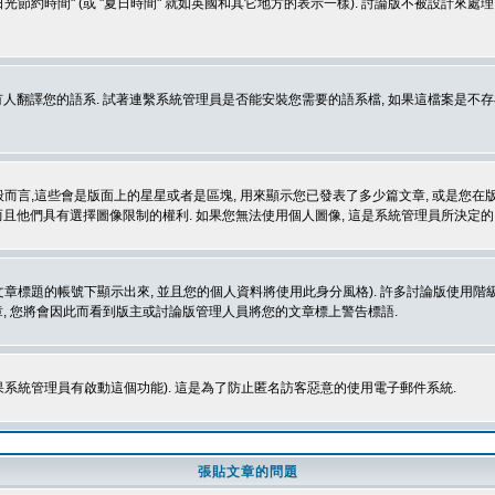
光節約時間" (或 "夏日時間" 就如英國和其它地方的表示一樣). 討論版不被設計來
的語系. 試著連繫系統管理員是否能安裝您需要的語系檔, 如果這檔案是不存在的, 請試著
般而言,這些會是版面上的星星或者是區塊, 用來顯示您已發表了多少篇文章, 或是您在版面
而且他們具有選擇圖像限制的權利. 如果您無法使用個人圖像, 這是系統管理員所決定的,
標題的帳號下顯示出來, 並且您的個人資料將使用此身分風格). 許多討論版使用階級
, 您將會因此而看到版主或討論版管理人員將您的文章標上警告標語.
如果系統管理員有啟動這個功能). 這是為了防止匿名訪客惡意的使用電子郵件系統.
張貼文章的問題