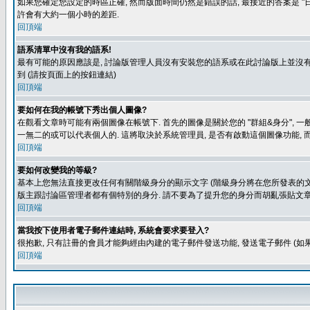
如果您確定您設定的時區正確, 然而版面時間仍然是錯誤的話, 最接近的答案是 "日
許會有大約一個小時的差距.
回頂端
語系清單中沒有我的語系!
最有可能的原因應該是, 討論版管理人員沒有安裝您的語系或在此討論版上並沒有人翻譯您
到 (請按頁面上的按鈕連結)
回頂端
要如何在我的帳號下秀出個人圖像?
在觀看文章時可能有兩個圖像在帳號下. 首先的圖像是關於您的 "群組&身分", 一
一無二的或可以代表個人的. 這將取決於系統管理員, 是否有啟動這個圖像功能, 
回頂端
要如何改變我的等級?
基本上您無法直接更改任何有關階級身分的顯示文字 (階級身分將在您所發表的文章
版主跟討論區管理者都有個特別的身分. 請不要為了提升您的身分而胡亂張貼文章
回頂端
當我按下使用者電子郵件連結時, 系統會要求要登入?
很抱歉, 只有註冊的會員才能夠經由內建的電子郵件發送功能, 發送電子郵件 (
回頂端