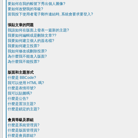
要如何在我的帳號下秀出個人圖像?
要如何改變我的等級?
當我按下使用者電子郵件連結時, 系統會要求要登入?
張貼文章的問題
我該如何在版面上發表一篇新的主題?
我要如何編輯或是刪除文章??
我要如何建立個人的簽名檔?
我要如何建立投票?
我如何修改或刪除投票?
為什麼我不能進入版面?
為什麼我不能投票?
版面和主題形式
什麼是 BBCode?
我可以使用 HTML 嗎?
什麼是表情符號?
我可以貼圖嗎?
什麼是公告?
什麼是置頂主題?
什麼是鎖定的主題?
會員等級及群組
什麼是系統管理員?
什麼是版面管理員?
什麼是會員群組?