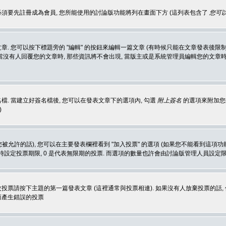
 必須要先註冊成為會員, 您所能使用的討論版功能將列在畫面下方 (這列表包含了
您可以
 您可以按下標題旁的 "編輯" 的按鈕來編輯一篇文章 (有時候只能在文章發表後限制
沒有人回覆您的文章時, 那些資訊將不會出現, 當版主或是系統管理員編輯您的文章時,
. 當建立好簽名檔後, 您可以在發表文章下的選項內, 勾選
附上簽名
的選項來附加您的
)
被允許的話), 您可以在主要發表欄裡看到 "加入投票" 的選項 (如果您不能看到這項
同時設定投票期限, 0 是代表無限期的投票. 而選項的數量也許會由討論版管理人員設定
改投票請按下主題的第一篇發表文章 (這裡通常與投票相連). 如果沒有人放棄投票的話, 
而產生錯誤的投票