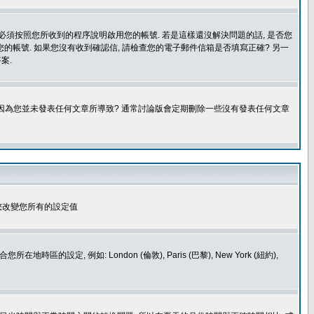
您必須按照您所收到的程序說明啟用您的帳號. 若是這樣還沒解決問題的話, 是否您
的帳號. 如果您沒有收到確認信, 請檢查您的電子郵件信箱是否填寫正確? 另一
案.
是因為您並未發表任何文章所導致? 通常討論版會定期刪除一些沒有發表任何文章
您改變您所有的設定值
如: London (倫敦), Paris (巴黎), New York (紐約),