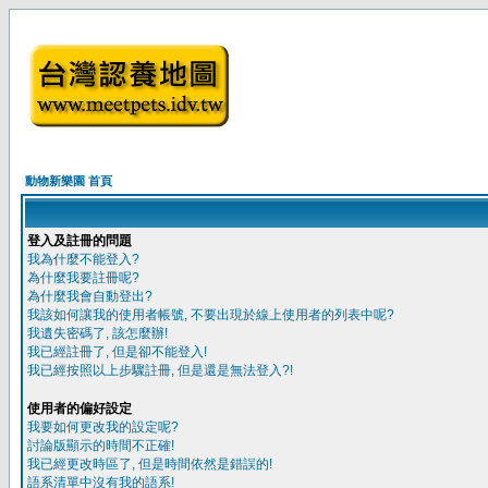
動物新樂園 首頁
登入及註冊的問題
我為什麼不能登入?
為什麼我要註冊呢?
為什麼我會自動登出?
我該如何讓我的使用者帳號, 不要出現於線上使用者的列表中呢?
我遺失密碼了, 該怎麼辦!
我已經註冊了, 但是卻不能登入!
我已經按照以上步驟註冊, 但是還是無法登入?!
使用者的偏好設定
我要如何更改我的設定呢?
討論版顯示的時間不正確!
我已經更改時區了, 但是時間依然是錯誤的!
語系清單中沒有我的語系!