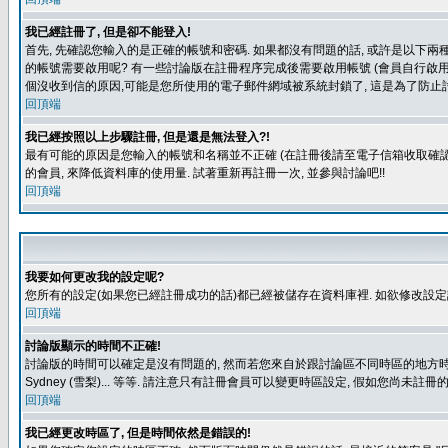
我已經註冊了, 但是卻不能登入!
首先, 先確認您輸入的是正確的帳號和密碼. 如果都沒有問題的話, 或許是以下兩種情
的帳號需要啟用呢? 有一些討論版在註冊程序完成後需要啟用帳號 (會員自行啟用
個沒收到信的原因,可能是您所使用的電子郵件網域被系統封鎖了, 這是為了防止討
回頂端
我已經按照以上步驟註冊, 但是還是無法登入?!
最有可能的原因是您輸入的帳號和名稱並不正確 (在註冊後請至電子信箱收取確認
的會員, 來降低資料庫的使用量. 試著重新再註冊一次, 並參與討論吧!!
回頂端
我要如何更改我的設定呢?
您所有的設定(如果您已經註冊成功的話)都已經被儲存在資料庫裡. 如欲修改設
回頂端
討論版顯示的時間不正確!
討論版的時間可以確定是沒有問題的, 然而若您來自於跟討論區不同時區的地方時, 就有可能發
Sydney (雪梨)... 等等. 請注意只有註冊會員可以變更時區設定, 假如您尚未註
回頂端
我已經更改時區了, 但是時間依然是錯誤的!