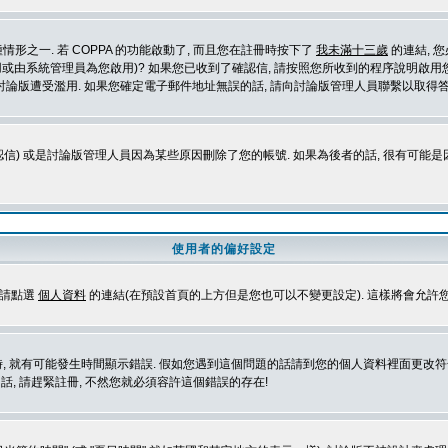
形之一. 若 COPPA 的功能啟動了, 而且您在註冊時按下了
我未滿十三歲
的連結, 
或由系統管理員為您啟用)? 如果您已收到了確認信, 請按照您所收到的程序說明啟用您
論版遭受濫用. 如果您確定電子郵件地址無誤的話, 請向討論版管理人員聯繫以取得答
信) 或是討論版管理人員因為某些原因刪除了您的帳號. 如果為後者的話, 很有可能
使用者的偏好設定
定請點選
個人資料
的連結(在預設首頁的上方但是您也可以不變更設定). 這樣將會允許
生時間顯示錯誤. 假如您遇到這個問題的話請到您的個人資料裡面更改符合您所在地時區的設定, 例
冊的話, 請趕緊註冊, 不然您就必須容許這個錯誤的存在!