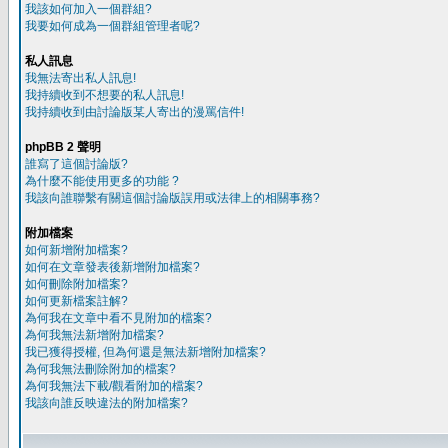
我該如何加入一個群組?
我要如何成為一個群組管理者呢?
私人訊息
我無法寄出私人訊息!
我持續收到不想要的私人訊息!
我持續收到由討論版某人寄出的漫罵信件!
phpBB 2 聲明
誰寫了這個討論版?
為什麼不能使用更多的功能 ?
我該向誰聯繫有關這個討論版誤用或法律上的相關事務?
附加檔案
如何新增附加檔案?
如何在文章發表後新增附加檔案?
如何刪除附加檔案?
如何更新檔案註解?
為何我在文章中看不見附加的檔案?
為何我無法新增附加檔案?
我已獲得授權, 但為何還是無法新增附加檔案?
為何我無法刪除附加的檔案?
為何我無法下載/觀看附加的檔案?
我該向誰反映違法的附加檔案?