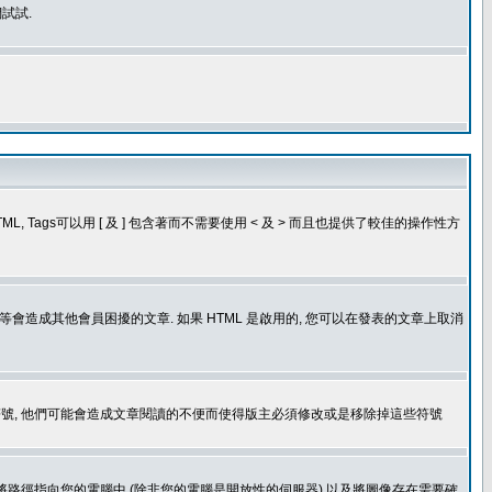
試試.
, Tags可以用 [ 及 ] 包含著而不需要使用 < 及 > 而且也提供了較佳的操作性方
造成其他會員困擾的文章. 如果 HTML 是啟用的, 您可以在發表的文章上取消
個表情符號, 他們可能會造成文章閱讀的不便而使得版主必須修改或是移除掉這些符號
.gif. 您不能將路徑指向您的電腦中 (除非您的電腦是開放性的伺服器) 以及將圖像存在需要確