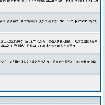
處理日光時間與正常時間之間的轉換問題, 所以在夏天的月份時間與正確時間相比, 或
建立新的翻譯語系. 更多的資訊會在 phpBB Group website 裡被找
上的某些 "狀態". 在此之下, 或許是一個很大的個人圖像, 一般而言這圖像是獨
 所以您可以詢間他們原因為何? (我們相信他們會為您解釋的!)
身分功能去指出哪些文章是您所發表的, 並且鑑定您是否為可疑的使用者, 例如: