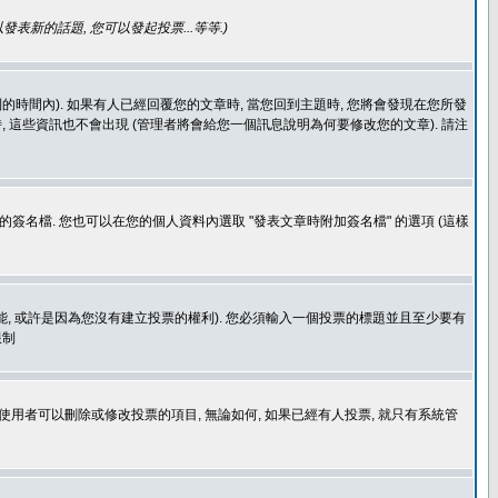
發表新的話題, 您可以發起投票...等等
.)
的時間內). 如果有人已經回覆您的文章時, 當您回到主題時, 您將會發現在您所發
 這些資訊也不會出現 (管理者將會給您一個訊息說明為何要修改您的文章). 請注
簽名檔. 您也可以在您的個人資料內選取 "發表文章時附加簽名檔" 的選項 (這樣
功能, 或許是因為您沒有建立投票的權利). 您必須輸入一個投票的標題並且至少要有
限制
使用者可以刪除或修改投票的項目, 無論如何, 如果已經有人投票, 就只有系統管