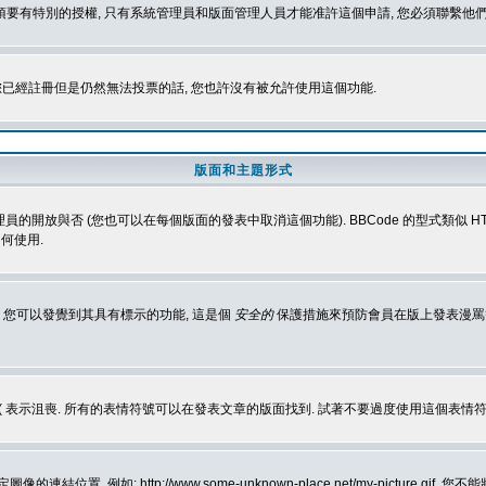
 您必須要有特別的授權, 只有系統管理員和版面管理人員才能准許這個申請, 您必須聯繫他們
您已經註冊但是仍然無法投票的話, 您也許沒有被允許使用這個功能.
版面和主題形式
理員的開放與否 (您也可以在每個版面的發表中取消這個功能). BBCode 的型式類似 HTML
何使用.
 您可以發覺到其具有標示的功能, 這是個
安全的
保護措施來預防會員在版上發表漫罵等會
樂, :( 表示沮喪. 所有的表情符號可以在發表文章的版面找到. 試著不要過度使用這
, 例如: http://www.some-unknown-place.net/my-picture