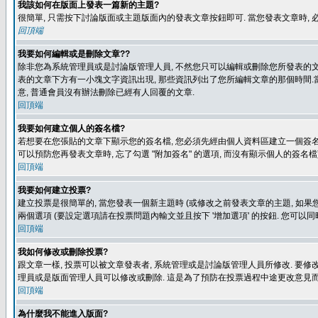
我該如何在版面上發表一篇新的主題?
很簡單, 只需按下討論版面或主題版面內的發表文章按鈕即可. 當您發表文章時,
回頂端
我要如何編輯或是刪除文章??
除非您為系統管理員或是討論版管理人員, 不然您只可以編輯或刪除您所發表的文章.
表的文章下方有一小塊文字資訊出現, 那些資訊列出了您所編輯文章的那個時間.當
意, 普通會員沒有辦法刪除已經有人回覆的文章.
回頂端
我要如何建立個人的簽名檔?
若想要在您張貼的文章下顯示您的簽名檔, 您必須先經由個人資料區建立一個簽名檔
可以預防您再發表文章時, 忘了勾選 "附加簽名" 的選項, 而沒有顯示個人的簽名檔
回頂端
我要如何建立投票?
建立投票是很簡單的, 當您發表一個新主題時 (或修改之前發表文章的主題, 如果您
兩個選項 (要設定選項請在投票問題內輸文並且按下 '增加選項' 的按鈕. 您可以
回頂端
我如何修改或刪除投票?
跟文章一樣, 投票可以被文章發表者, 系統管理或是討論版管理人員所修改. 要修
理員或是版面管理人員可以修改或刪除. 這是為了預防在投票過程中途更改意見
回頂端
為什麼我不能進入版面?