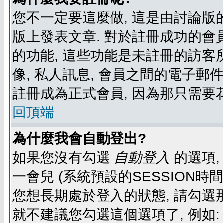
您不一定要這麼做, 這是由討論版
版上發表文章. 對於註冊成功的會
的功能, 這些功能是未註冊的訪客所
像, 私人訊息, 會員之間的電子郵件發
註冊成為正式會員, 因為那只需要
回頂端
為什麼我會自動登出?
如果您沒有勾選
自動登入
的選項,
一會兒 (系統預設的SESSION時
您想長期處於登入的狀態, 請勾選那
就不建議您勾選這個選項了, 例如: 