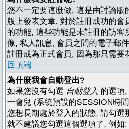
您不一定要這麼做, 這是由討論版
版上發表文章. 對於註冊成功的會
的功能, 這些功能是未註冊的訪客所
像, 私人訊息, 會員之間的電子郵件發
註冊成為正式會員, 因為那只需要
回頂端
為什麼我會自動登出?
如果您沒有勾選
自動登入
的選項,
一會兒 (系統預設的SESSION時
您想長期處於登入的狀態, 請勾選那
就不建議您勾選這個選項了, 例如: 