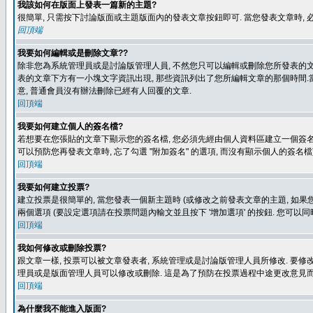
我該如何在版面上發表一篇新的主題?
很簡單, 只需按下討論版面或主題版面內的發表文章按鈕即可. 當您發表文章時,
回頂端
我要如何編輯或是刪除文章??
除非您為系統管理員或是討論版管理人員, 不然您只可以編輯或刪除您所發表的文章.
表的文章下方有一小塊文字資訊出現, 那些資訊列出了您所編輯文章的那個時間.當
意, 普通會員沒有辦法刪除已經有人回覆的文章.
回頂端
我要如何建立個人的簽名檔?
若想要在您張貼的文章下顯示您的簽名檔, 您必須先經由個人資料區建立一個簽名檔
可以預防您再發表文章時, 忘了勾選 "附加簽名" 的選項, 而沒有顯示個人的簽名檔
回頂端
我要如何建立投票?
建立投票是很簡單的, 當您發表一個新主題時 (或修改之前發表文章的主題, 如果您
兩個選項 (要設定選項請在投票問題內輸文並且按下 '增加選項' 的按鈕. 您可以
回頂端
我如何修改或刪除投票?
跟文章一樣, 投票可以被文章發表者, 系統管理或是討論版管理人員所修改. 要修
理員或是版面管理人員可以修改或刪除. 這是為了預防在投票過程中途更改意見
回頂端
為什麼我不能進入版面?