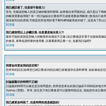
我已經註冊了, 但是卻不能登入!
首先, 先確認您輸入的是正確的帳號和密碼. 如果都沒有問題的話, 或許是以下兩種情
的帳號需要啟用呢? 有一些討論版在註冊程序完成後需要啟用帳號 (會員自行啟用
個沒收到信的原因,可能是您所使用的電子郵件網域被系統封鎖了, 這是為了防止討
回頂端
我已經按照以上步驟註冊, 但是還是無法登入?!
最有可能的原因是您輸入的帳號和名稱並不正確 (在註冊後請至電子信箱收取確認
的會員, 來降低資料庫的使用量. 試著重新再註冊一次, 並參與討論吧!!
回頂端
我要如何更改我的設定呢?
您所有的設定(如果您已經註冊成功的話)都已經被儲存在資料庫裡. 如欲修改設
回頂端
討論版顯示的時間不正確!
討論版的時間可以確定是沒有問題的, 然而若您來自於跟討論區不同時區的地方時, 就有可能發
Sydney (雪梨)... 等等. 請注意只有註冊會員可以變更時區設定, 假如您尚未註
回頂端
我已經更改時區了, 但是時間依然是錯誤的!