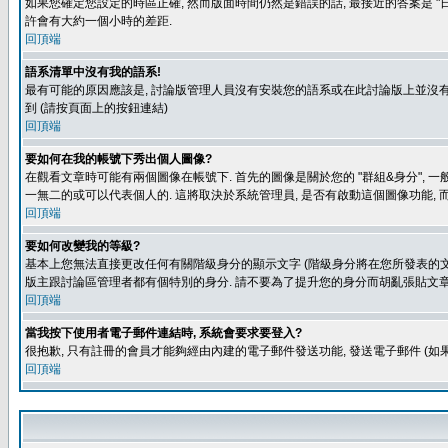
如果您確定您設定的時區正確, 然而版面時間仍然是錯誤的話, 最接近的答案是 "日
許會有大約一個小時的差距.
回頂端
語系清單中沒有我的語系!
最有可能的原因應該是, 討論版管理人員沒有安裝您的語系或在此討論版上並沒有人翻譯您
到 (請按頁面上的按鈕連結)
回頂端
要如何在我的帳號下秀出個人圖像?
在觀看文章時可能有兩個圖像在帳號下. 首先的圖像是關於您的 "群組&身分", 一
一無二的或可以代表個人的. 這將取決於系統管理員, 是否有啟動這個圖像功能, 
回頂端
要如何改變我的等級?
基本上您無法直接更改任何有關階級身分的顯示文字 (階級身分將在您所發表的文章
版主跟討論區管理者都有個特別的身分. 請不要為了提升您的身分而胡亂張貼文章
回頂端
當我按下使用者電子郵件連結時, 系統會要求要登入?
很抱歉, 只有註冊的會員才能夠經由內建的電子郵件發送功能, 發送電子郵件 (
回頂端