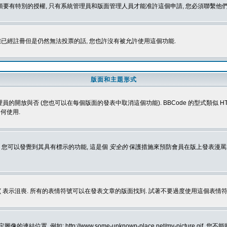
 您必須要有特別的授權, 只有系統管理員和版面管理人員才能准許這個申請, 您必須聯繫他們
您已經註冊但是仍然無法投票的話, 您也許沒有被允許使用這個功能.
版面和主題形式
理員的開放與否 (您也可以在每個版面的發表中取消這個功能). BBCode 的型式類似 HTML
何使用.
 您可以發覺到其具有標示的功能, 這是個
安全的
保護措施來預防會員在版上發表漫罵等會
樂, :( 表示沮喪. 所有的表情符號可以在發表文章的版面找到. 試著不要過度使用這
, 例如: http://www.some-unknown-place.net/my-picture