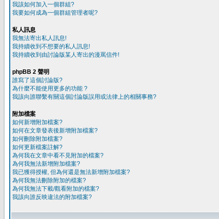
我該如何加入一個群組?
我要如何成為一個群組管理者呢?
私人訊息
我無法寄出私人訊息!
我持續收到不想要的私人訊息!
我持續收到由討論版某人寄出的漫罵信件!
phpBB 2 聲明
誰寫了這個討論版?
為什麼不能使用更多的功能 ?
我該向誰聯繫有關這個討論版誤用或法律上的相關事務?
附加檔案
如何新增附加檔案?
如何在文章發表後新增附加檔案?
如何刪除附加檔案?
如何更新檔案註解?
為何我在文章中看不見附加的檔案?
為何我無法新增附加檔案?
我已獲得授權, 但為何還是無法新增附加檔案?
為何我無法刪除附加的檔案?
為何我無法下載/觀看附加的檔案?
我該向誰反映違法的附加檔案?