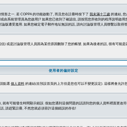
形之一. 若 COPPA 的功能啟動了, 而且您在註冊時按下了
我未滿十三歲
的連結, 
或由系統管理員為您啟用)? 如果您已收到了確認信, 請按照您所收到的程序說明啟用您
論版遭受濫用. 如果您確定電子郵件地址無誤的話, 請向討論版管理人員聯繫以取得答
信) 或是討論版管理人員因為某些原因刪除了您的帳號. 如果為後者的話, 很有可能
使用者的偏好設定
定請點選
個人資料
的連結(在預設首頁的上方但是您也可以不變更設定). 這樣將會允許
生時間顯示錯誤. 假如您遇到這個問題的話請到您的個人資料裡面更改符合您所在地時區的設定, 例
冊的話, 請趕緊註冊, 不然您就必須容許這個錯誤的存在!