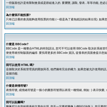
一些版面也許是有限制會員或是群組進入的. 要瀏覽, 讀取, 發表...等等功能,
回頂端
為什麼我不能投票?
只有已註冊的會員能夠使用投票的功能 (一樣是為了避免錯誤的結果出現). 如果
回頂端
什麼是 BBCode?
BBCode 是一種整合HTML的特別語法, 您可不可以使用 BBCode 取決於系統管
便使用者控制版面的編排. 要找尋更多的 BBCode 資訊, 從發表的頁面會提示您如
回頂端
我可以使用 HTML 嗎?
這個取決於系統管理員的開放與否, 他們擁有完全的權力. 如果您被允許使用的話,
這個功能.
回頂端
什麼是表情符號?
表情符號, 或情緒符號是一個小的圖形符號用以表現一種情緒, 例如: :) 表示快
回頂端
我可以貼圖嗎?
圖像可以在您的發表的文章中出現, 您不一定要把圖像上傳到討論版上, 您只要指定圖像的連結位置