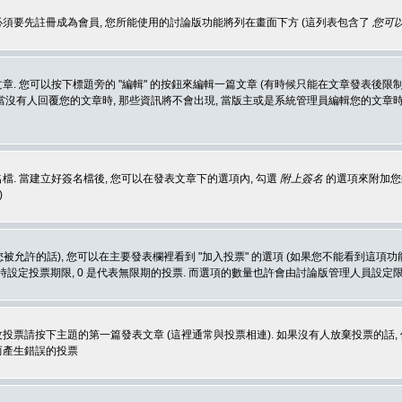
 必須要先註冊成為會員, 您所能使用的討論版功能將列在畫面下方 (這列表包含了
您可以
 您可以按下標題旁的 "編輯" 的按鈕來編輯一篇文章 (有時候只能在文章發表後限制
沒有人回覆您的文章時, 那些資訊將不會出現, 當版主或是系統管理員編輯您的文章時,
. 當建立好簽名檔後, 您可以在發表文章下的選項內, 勾選
附上簽名
的選項來附加您的
)
被允許的話), 您可以在主要發表欄裡看到 "加入投票" 的選項 (如果您不能看到這項
同時設定投票期限, 0 是代表無限期的投票. 而選項的數量也許會由討論版管理人員設定
改投票請按下主題的第一篇發表文章 (這裡通常與投票相連). 如果沒有人放棄投票的話, 
而產生錯誤的投票