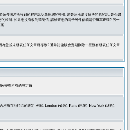
您必須按照您所收到的程序說明啟用您的帳號. 若是這樣還沒解決問題的話, 是否您
的帳號. 如果您沒有收到確認信, 請檢查您的電子郵件信箱是否填寫正確? 另一
案.
是因為您並未發表任何文章所導致? 通常討論版會定期刪除一些沒有發表任何文章
您改變您所有的設定值
如: London (倫敦), Paris (巴黎), New York (紐約),