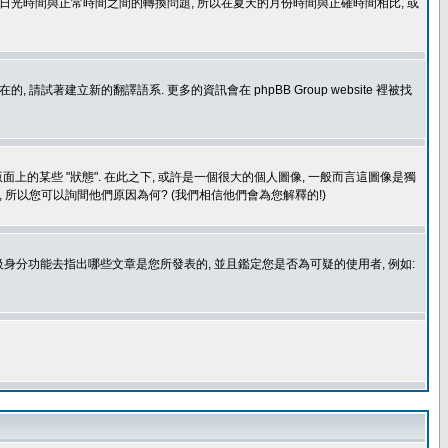
處理日光時間與正常時間之間的轉換問題, 所以在夏天的月份時間與正確時間相比, 或
建立新的翻譯語系. 更多的資訊會在 phpBB Group website 裡被找
上的某些 "狀態". 在此之下, 或許是一個很大的個人圖像, 一般而言這圖像是獨
 所以您可以詢間他們原因為何? (我們相信他們會為您解釋的!)
身分功能去指出哪些文章是您所發表的, 並且鑑定您是否為可疑的使用者, 例如: