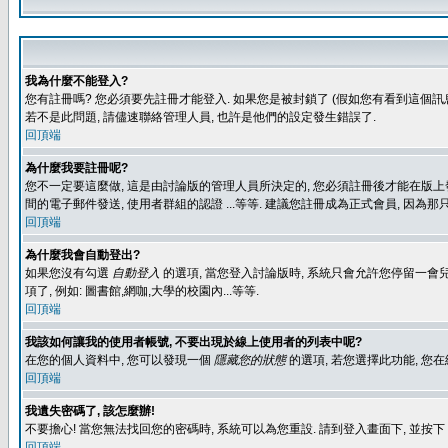
我為什麼不能登入?
您有註冊嗎? 您必須要先註冊才能登入. 如果您是被封鎖了 (假如您有看到這個訊息
若不是此問題, 請儘速聯絡管理人員, 也許是他們的設定發生錯誤了.
回頂端
為什麼我要註冊呢?
您不一定要這麼做, 這是由討論版的管理人員所決定的, 您必須註冊後才能在版上發
間的電子郵件發送, 使用者群組的認證 ...等等. 建議您註冊成為正式會員, 因為
回頂端
為什麼我會自動登出?
如果您沒有勾選
自動登入
的選項, 當您登入討論版時, 系統只會允許您停留一會兒
項了, 例如: 圖書館,網咖,大學的校園內...等等.
回頂端
我該如何讓我的使用者帳號, 不要出現於線上使用者的列表中呢?
在您的個人資料中, 您可以發現一個
隱藏您的狀態
的選項, 若您選擇此功能, 
回頂端
我遺失密碼了, 該怎麼辦!
不要擔心! 當您無法找回您的密碼時, 系統可以為您重設. 請到登入畫面下, 並按下
回頂端