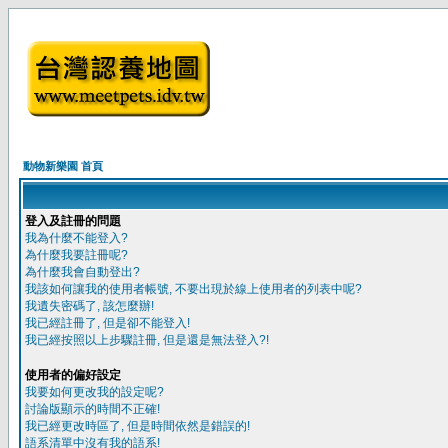
動物新樂園 首頁
登入及註冊的問題
我為什麼不能登入?
為什麼我要註冊呢?
為什麼我會自動登出?
我該如何讓我的使用者帳號, 不要出現於線上使用者的列表中呢?
我遺失密碼了, 該怎麼辦!
我已經註冊了, 但是卻不能登入!
我已經按照以上步驟註冊, 但是還是無法登入?!
使用者的偏好設定
我要如何更改我的設定呢?
討論版顯示的時間不正確!
我已經更改時區了, 但是時間依然是錯誤的!
語系清單中沒有我的語系!