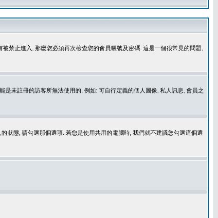
沒有被禁止進入, 那麼您必須再次檢查您的會員帳號及密碼. 這是一個很常見的問題,
是未註冊的訪客所無法使用的, 例如: 可自行定義的個人圖像, 私人訊息, 會員之
登入的狀態, 請勾選那個選項. 若您是使用共用的電腦時, 我們就不建議您勾選這個選