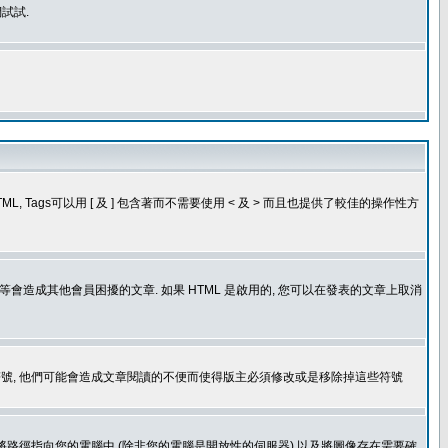
試試.
, Tags可以用 [ 及 ] 包含著而不需要使用 < 及 > 而且也提供了較佳的操作性方
造成其他會員困擾的文章. 如果 HTML 是啟用的, 您可以在發表的文章上取消
個表情符號, 他們可能會造成文章閱讀的不便而使得版主必須修改或是移除掉這些符號
.gif. 您不能將路徑指向您的電腦中 (除非您的電腦是開放性的伺服器) 以及將圖像存在需要確