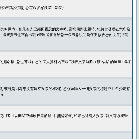
發表新的話題, 您可以發起投票...等等
.)
的時間內). 如果有人已經回覆您的文章時, 當您回到主題時, 您將會發現在您所發
 這些資訊也不會出現 (管理者將會給您一個訊息說明為何要修改您的文章). 請注
簽名檔. 您也可以在您的個人資料內選取 "發表文章時附加簽名檔" 的選項 (這樣
功能, 或許是因為您沒有建立投票的權利). 您必須輸入一個投票的標題並且至少要有
限制
使用者可以刪除或修改投票的項目, 無論如何, 如果已經有人投票, 就只有系統管