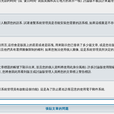
光節約時間" (或 "夏日時間" 就如英國和其它地方的表示一樣). 討論版不被設計來
的語系. 試著連繫系統管理員是否能安裝您需要的語系檔, 如果這檔案是不存在的, 請試著
般而言,這些會是版面上的星星或者是區塊, 用來顯示您已發表了多少篇文章, 或是您在版面
而且他們具有選擇圖像限制的權利. 如果您無法使用個人圖像, 這是系統管理員所決定的,
標題的帳號下顯示出來, 並且您的個人資料將使用此身分風格). 許多討論版使用階級
, 您將會因此而看到版主或討論版管理人員將您的文章標上警告標語.
如果系統管理員有啟動這個功能). 這是為了防止匿名訪客惡意的使用電子郵件系統.
張貼文章的問題