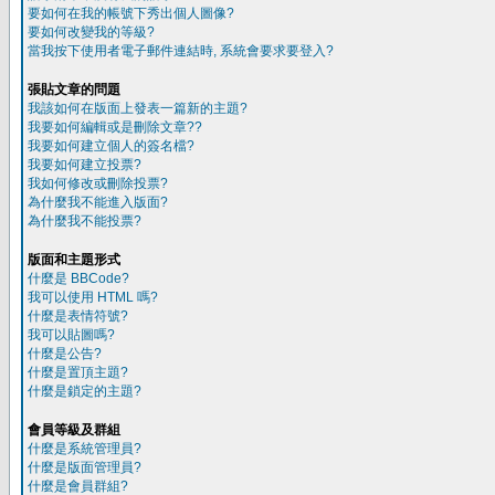
要如何在我的帳號下秀出個人圖像?
要如何改變我的等級?
當我按下使用者電子郵件連結時, 系統會要求要登入?
張貼文章的問題
我該如何在版面上發表一篇新的主題?
我要如何編輯或是刪除文章??
我要如何建立個人的簽名檔?
我要如何建立投票?
我如何修改或刪除投票?
為什麼我不能進入版面?
為什麼我不能投票?
版面和主題形式
什麼是 BBCode?
我可以使用 HTML 嗎?
什麼是表情符號?
我可以貼圖嗎?
什麼是公告?
什麼是置頂主題?
什麼是鎖定的主題?
會員等級及群組
什麼是系統管理員?
什麼是版面管理員?
什麼是會員群組?