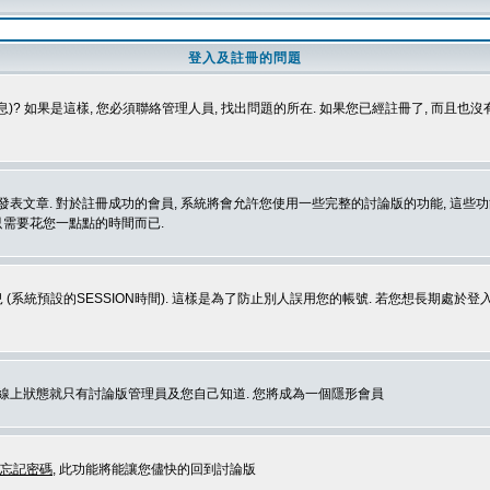
登入及註冊的問題
)? 如果是這樣, 您必須聯絡管理人員, 找出問題的所在. 如果您已經註冊了, 而且也
表文章. 對於註冊成功的會員, 系統將會允許您使用一些完整的討論版的功能, 這些功能
那只需要花您一點點的時間而已.
 (系統預設的SESSION時間). 這樣是為了防止別人誤用您的帳號. 若您想長期處於
您在線上狀態就只有討論版管理員及您自己知道. 您將成為一個隱形會員
忘記密碼
, 此功能將能讓您儘快的回到討論版