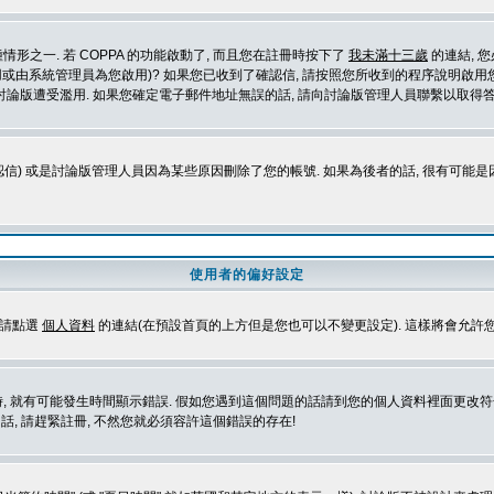
形之一. 若 COPPA 的功能啟動了, 而且您在註冊時按下了
我未滿十三歲
的連結, 
或由系統管理員為您啟用)? 如果您已收到了確認信, 請按照您所收到的程序說明啟用您
論版遭受濫用. 如果您確定電子郵件地址無誤的話, 請向討論版管理人員聯繫以取得答
信) 或是討論版管理人員因為某些原因刪除了您的帳號. 如果為後者的話, 很有可能
使用者的偏好設定
定請點選
個人資料
的連結(在預設首頁的上方但是您也可以不變更設定). 這樣將會允許
生時間顯示錯誤. 假如您遇到這個問題的話請到您的個人資料裡面更改符合您所在地時區的設定, 例
冊的話, 請趕緊註冊, 不然您就必須容許這個錯誤的存在!