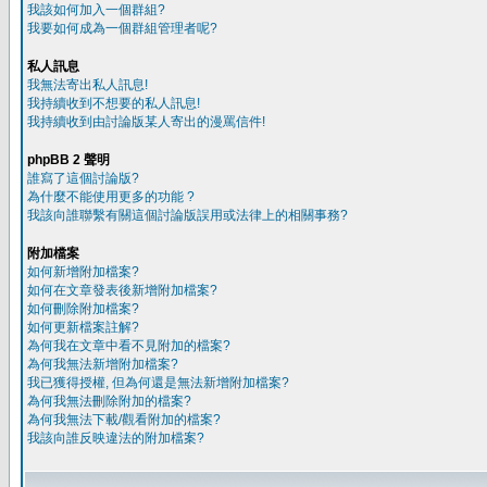
我該如何加入一個群組?
我要如何成為一個群組管理者呢?
私人訊息
我無法寄出私人訊息!
我持續收到不想要的私人訊息!
我持續收到由討論版某人寄出的漫罵信件!
phpBB 2 聲明
誰寫了這個討論版?
為什麼不能使用更多的功能 ?
我該向誰聯繫有關這個討論版誤用或法律上的相關事務?
附加檔案
如何新增附加檔案?
如何在文章發表後新增附加檔案?
如何刪除附加檔案?
如何更新檔案註解?
為何我在文章中看不見附加的檔案?
為何我無法新增附加檔案?
我已獲得授權, 但為何還是無法新增附加檔案?
為何我無法刪除附加的檔案?
為何我無法下載/觀看附加的檔案?
我該向誰反映違法的附加檔案?