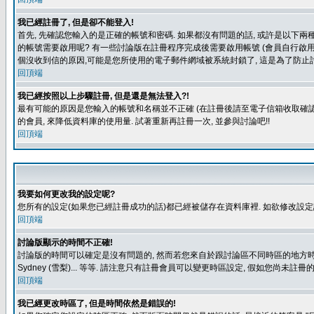
我已經註冊了, 但是卻不能登入!
首先, 先確認您輸入的是正確的帳號和密碼. 如果都沒有問題的話, 或許是以下兩種情
的帳號需要啟用呢? 有一些討論版在註冊程序完成後需要啟用帳號 (會員自行啟用
個沒收到信的原因,可能是您所使用的電子郵件網域被系統封鎖了, 這是為了防止討
回頂端
我已經按照以上步驟註冊, 但是還是無法登入?!
最有可能的原因是您輸入的帳號和名稱並不正確 (在註冊後請至電子信箱收取確認
的會員, 來降低資料庫的使用量. 試著重新再註冊一次, 並參與討論吧!!
回頂端
我要如何更改我的設定呢?
您所有的設定(如果您已經註冊成功的話)都已經被儲存在資料庫裡. 如欲修改設
回頂端
討論版顯示的時間不正確!
討論版的時間可以確定是沒有問題的, 然而若您來自於跟討論區不同時區的地方時, 就有可能發
Sydney (雪梨)... 等等. 請注意只有註冊會員可以變更時區設定, 假如您尚未註
回頂端
我已經更改時區了, 但是時間依然是錯誤的!