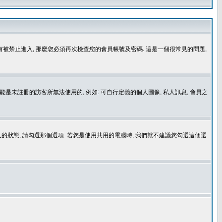
沒有被禁止進入, 那麼您必須再次檢查您的會員帳號及密碼. 這是一個很常見的問題,
是未註冊的訪客所無法使用的, 例如: 可自行定義的個人圖像, 私人訊息, 會員之
登入的狀態, 請勾選那個選項. 若您是使用共用的電腦時, 我們就不建議您勾選這個選