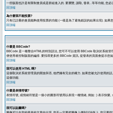
一些版面也許是有限制會員或是群組進入的. 要瀏覽, 讀取, 發表...等等功能,
回頂端
為什麼我不能投票?
只有已註冊的會員能夠使用投票的功能 (一樣是為了避免錯誤的結果出現). 如果
回頂端
什麼是 BBCode?
BBCode 是一種整合HTML的特別語法, 您可不可以使用 BBCode 取決於系統管
便使用者控制版面的編排. 要找尋更多的 BBCode 資訊, 從發表的頁面會提示您如
回頂端
我可以使用 HTML 嗎?
這個取決於系統管理員的開放與否, 他們擁有完全的權力. 如果您被允許使用的話,
這個功能.
回頂端
什麼是表情符號?
表情符號, 或情緒符號是一個小的圖形符號用以表現一種情緒, 例如: :) 表示快
回頂端
我可以貼圖嗎?
圖像可以在您的發表的文章中出現, 您不一定要把圖像上傳到討論版上, 您只要指定圖像的連結位置