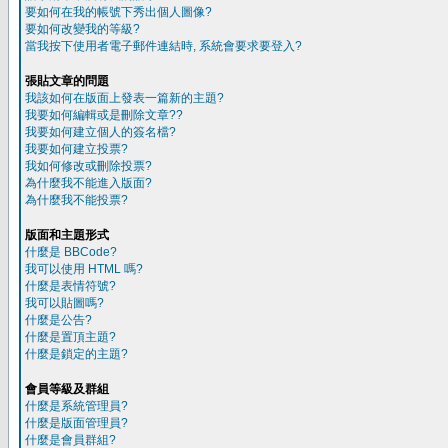
要如何在我的帳號下秀出個人圖像?
要如何改變我的等級?
當我按下使用者電子郵件連結時, 系統會要求要登入?
張貼文章的問題
我該如何在版面上發表一篇新的主題?
我要如何編輯或是刪除文章??
我要如何建立個人的簽名檔?
我要如何建立投票?
我如何修改或刪除投票?
為什麼我不能進入版面?
為什麼我不能投票?
版面和主題形式
什麼是 BBCode?
我可以使用 HTML 嗎?
什麼是表情符號?
我可以貼圖嗎?
什麼是公告?
什麼是置頂主題?
什麼是鎖定的主題?
會員等級及群組
什麼是系統管理員?
什麼是版面管理員?
什麼是會員群組?