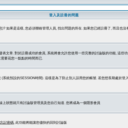
登入及註冊的問題
)? 如果是這樣, 您必須聯絡管理人員, 找出問題的所在. 如果您已經註冊了, 而且也
表文章. 對於註冊成功的會員, 系統將會允許您使用一些完整的討論版的功能, 這些功能
那只需要花您一點點的時間而已.
 (系統預設的SESSION時間). 這樣是為了防止別人誤用您的帳號. 若您想長期處於
您在線上狀態就只有討論版管理員及您自己知道. 您將成為一個隱形會員
忘記密碼
, 此功能將能讓您儘快的回到討論版