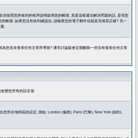
您必須按照您所收到的程序說明啟用您的帳號. 若是這樣還沒解決問題的話, 是否您
的帳號. 如果您沒有收到確認信, 請檢查您的電子郵件信箱是否填寫正確? 另一
案.
是因為您並未發表任何文章所導致? 通常討論版會定期刪除一些沒有發表任何文章
您改變您所有的設定值
如: London (倫敦), Paris (巴黎), New York (紐約),