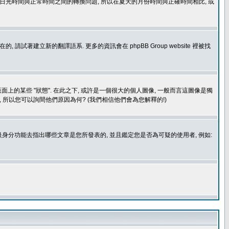
處理日光時間與正常時間之間的轉換問題, 所以在夏天的月份時間與正確時間相比, 或
建立新的翻譯語系. 更多的資訊會在 phpBB Group website 裡被找
上的某些 "狀態". 在此之下, 或許是一個很大的個人圖像, 一般而言這圖像是獨
 所以您可以詢間他們原因為何? (我們相信他們會為您解釋的!)
身分功能去指出哪些文章是您所發表的, 並且鑑定您是否為可疑的使用者, 例如: