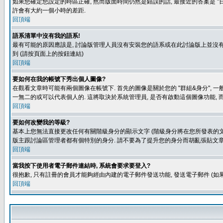
如果您確定您設定的時區正確, 然而版面時間仍然是錯誤的話, 最接近的答案是 "日
許會有大約一個小時的差距.
回頂端
語系清單中沒有我的語系!
最有可能的原因應該是, 討論版管理人員沒有安裝您的語系或在此討論版上並沒有人翻譯您
到 (請按頁面上的按鈕連結)
回頂端
要如何在我的帳號下秀出個人圖像?
在觀看文章時可能有兩個圖像在帳號下. 首先的圖像是關於您的 "群組&身分", 一
一無二的或可以代表個人的. 這將取決於系統管理員, 是否有啟動這個圖像功能, 
回頂端
要如何改變我的等級?
基本上您無法直接更改任何有關階級身分的顯示文字 (階級身分將在您所發表的文章
版主跟討論區管理者都有個特別的身分. 請不要為了提升您的身分而胡亂張貼文章
回頂端
當我按下使用者電子郵件連結時, 系統會要求要登入?
很抱歉, 只有註冊的會員才能夠經由內建的電子郵件發送功能, 發送電子郵件 (
回頂端