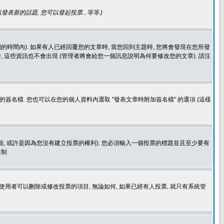
發表新的話題, 您可以發起投票...等等
.)
的時間內). 如果有人已經回覆您的文章時, 當您回到主題時, 您將會發現在您所發
 這些資訊也不會出現 (管理者將會給您一個訊息說明為何要修改您的文章). 請注
簽名檔. 您也可以在您的個人資料內選取 "發表文章時附加簽名檔" 的選項 (這樣
功能, 或許是因為您沒有建立投票的權利). 您必須輸入一個投票的標題並且至少要有
限制
使用者可以刪除或修改投票的項目, 無論如何, 如果已經有人投票, 就只有系統管