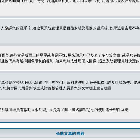
光節約時間" (或 "夏日時間" 就如英國和其它地方的表示一樣). 討論版不被設計來
的語系. 試著連繫系統管理員是否能安裝您需要的語系檔, 如果這檔案是不存在的, 請試著
般而言,這些會是版面上的星星或者是區塊, 用來顯示您已發表了多少篇文章, 或是您在版面
而且他們具有選擇圖像限制的權利. 如果您無法使用個人圖像, 這是系統管理員所決定的,
標題的帳號下顯示出來, 並且您的個人資料將使用此身分風格). 許多討論版使用階級
, 您將會因此而看到版主或討論版管理人員將您的文章標上警告標語.
如果系統管理員有啟動這個功能). 這是為了防止匿名訪客惡意的使用電子郵件系統.
張貼文章的問題