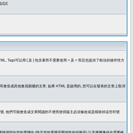
試試.
, Tags可以用 [ 及 ] 包含著而不需要使用 < 及 > 而且也提供了較佳的操作性方
造成其他會員困擾的文章. 如果 HTML 是啟用的, 您可以在發表的文章上取消
個表情符號, 他們可能會造成文章閱讀的不便而使得版主必須修改或是移除掉這些符號
.gif. 您不能將路徑指向您的電腦中 (除非您的電腦是開放性的伺服器) 以及將圖像存在需要確