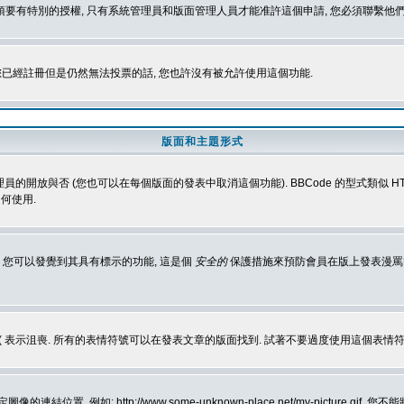
 您必須要有特別的授權, 只有系統管理員和版面管理人員才能准許這個申請, 您必須聯繫他們
您已經註冊但是仍然無法投票的話, 您也許沒有被允許使用這個功能.
版面和主題形式
理員的開放與否 (您也可以在每個版面的發表中取消這個功能). BBCode 的型式類似 HTML
何使用.
 您可以發覺到其具有標示的功能, 這是個
安全的
保護措施來預防會員在版上發表漫罵等會
樂, :( 表示沮喪. 所有的表情符號可以在發表文章的版面找到. 試著不要過度使用這
, 例如: http://www.some-unknown-place.net/my-picture