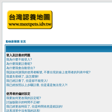
動物新樂園 首頁
登入及註冊的問題
我為什麼不能登入?
為什麼我要註冊呢?
為什麼我會自動登出?
我該如何讓我的使用者帳號, 不要出現於線上使用者的列表中呢?
我遺失密碼了, 該怎麼辦!
我已經註冊了, 但是卻不能登入!
我已經按照以上步驟註冊, 但是還是無法登入?!
使用者的偏好設定
我要如何更改我的設定呢?
討論版顯示的時間不正確!
我已經更改時區了, 但是時間依然是錯誤的!
語系清單中沒有我的語系!