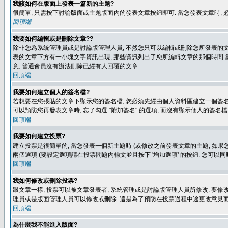
我該如何在版面上發表一篇新的主題?
很簡單, 只需按下討論版面或主題版面內的發表文章按鈕即可. 當您發表文章時,
回頂端
我要如何編輯或是刪除文章??
除非您為系統管理員或是討論版管理人員, 不然您只可以編輯或刪除您所發表的文章.
表的文章下方有一小塊文字資訊出現, 那些資訊列出了您所編輯文章的那個時間.當
意, 普通會員沒有辦法刪除已經有人回覆的文章.
回頂端
我要如何建立個人的簽名檔?
若想要在您張貼的文章下顯示您的簽名檔, 您必須先經由個人資料區建立一個簽名檔
可以預防您再發表文章時, 忘了勾選 "附加簽名" 的選項, 而沒有顯示個人的簽名檔
回頂端
我要如何建立投票?
建立投票是很簡單的, 當您發表一個新主題時 (或修改之前發表文章的主題, 如果您
兩個選項 (要設定選項請在投票問題內輸文並且按下 '增加選項' 的按鈕. 您可以
回頂端
我如何修改或刪除投票?
跟文章一樣, 投票可以被文章發表者, 系統管理或是討論版管理人員所修改. 要修
理員或是版面管理人員可以修改或刪除. 這是為了預防在投票過程中途更改意見
回頂端
為什麼我不能進入版面?