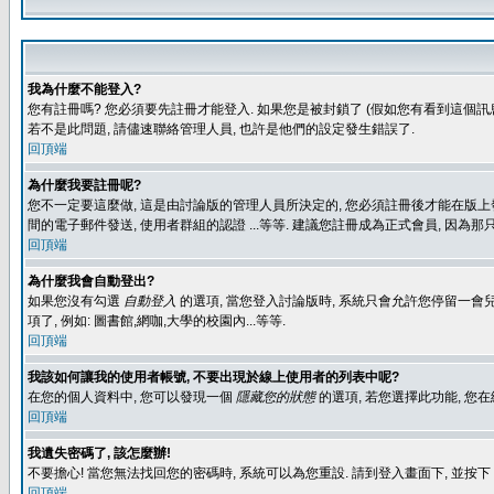
我為什麼不能登入?
您有註冊嗎? 您必須要先註冊才能登入. 如果您是被封鎖了 (假如您有看到這個訊息
若不是此問題, 請儘速聯絡管理人員, 也許是他們的設定發生錯誤了.
回頂端
為什麼我要註冊呢?
您不一定要這麼做, 這是由討論版的管理人員所決定的, 您必須註冊後才能在版上發
間的電子郵件發送, 使用者群組的認證 ...等等. 建議您註冊成為正式會員, 因為
回頂端
為什麼我會自動登出?
如果您沒有勾選
自動登入
的選項, 當您登入討論版時, 系統只會允許您停留一會兒
項了, 例如: 圖書館,網咖,大學的校園內...等等.
回頂端
我該如何讓我的使用者帳號, 不要出現於線上使用者的列表中呢?
在您的個人資料中, 您可以發現一個
隱藏您的狀態
的選項, 若您選擇此功能, 
回頂端
我遺失密碼了, 該怎麼辦!
不要擔心! 當您無法找回您的密碼時, 系統可以為您重設. 請到登入畫面下, 並按下
回頂端