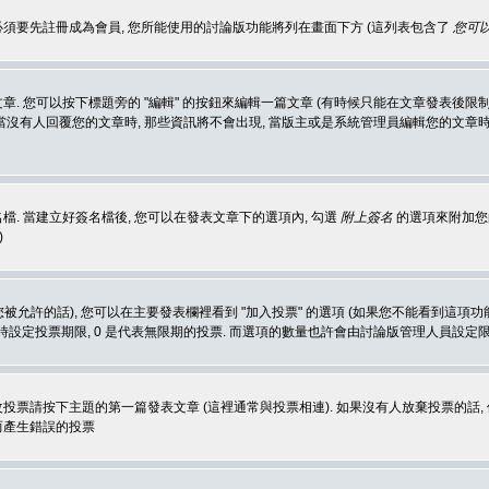
 必須要先註冊成為會員, 您所能使用的討論版功能將列在畫面下方 (這列表包含了
您可以
 您可以按下標題旁的 "編輯" 的按鈕來編輯一篇文章 (有時候只能在文章發表後限制
沒有人回覆您的文章時, 那些資訊將不會出現, 當版主或是系統管理員編輯您的文章時,
. 當建立好簽名檔後, 您可以在發表文章下的選項內, 勾選
附上簽名
的選項來附加您的
)
被允許的話), 您可以在主要發表欄裡看到 "加入投票" 的選項 (如果您不能看到這項
同時設定投票期限, 0 是代表無限期的投票. 而選項的數量也許會由討論版管理人員設定
改投票請按下主題的第一篇發表文章 (這裡通常與投票相連). 如果沒有人放棄投票的話, 
而產生錯誤的投票