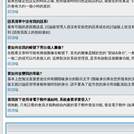
如果您確定您設定的時區正確, 然而版面時間仍然是錯誤的話, 最接近的答案是 "日
許會有大約一個小時的差距.
回頂端
語系清單中沒有我的語系!
最有可能的原因應該是, 討論版管理人員沒有安裝您的語系或在此討論版上並沒有人翻譯您
到 (請按頁面上的按鈕連結)
回頂端
要如何在我的帳號下秀出個人圖像?
在觀看文章時可能有兩個圖像在帳號下. 首先的圖像是關於您的 "群組&身分", 一
一無二的或可以代表個人的. 這將取決於系統管理員, 是否有啟動這個圖像功能, 
回頂端
要如何改變我的等級?
基本上您無法直接更改任何有關階級身分的顯示文字 (階級身分將在您所發表的文章
版主跟討論區管理者都有個特別的身分. 請不要為了提升您的身分而胡亂張貼文章
回頂端
當我按下使用者電子郵件連結時, 系統會要求要登入?
很抱歉, 只有註冊的會員才能夠經由內建的電子郵件發送功能, 發送電子郵件 (
回頂端