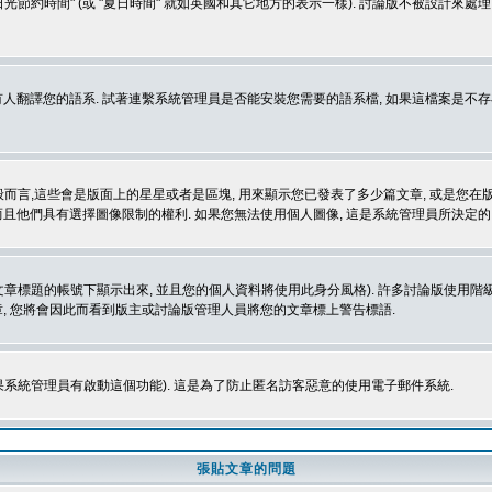
光節約時間" (或 "夏日時間" 就如英國和其它地方的表示一樣). 討論版不被設計來
的語系. 試著連繫系統管理員是否能安裝您需要的語系檔, 如果這檔案是不存在的, 請試著
般而言,這些會是版面上的星星或者是區塊, 用來顯示您已發表了多少篇文章, 或是您在版面
而且他們具有選擇圖像限制的權利. 如果您無法使用個人圖像, 這是系統管理員所決定的,
標題的帳號下顯示出來, 並且您的個人資料將使用此身分風格). 許多討論版使用階級
, 您將會因此而看到版主或討論版管理人員將您的文章標上警告標語.
如果系統管理員有啟動這個功能). 這是為了防止匿名訪客惡意的使用電子郵件系統.
張貼文章的問題