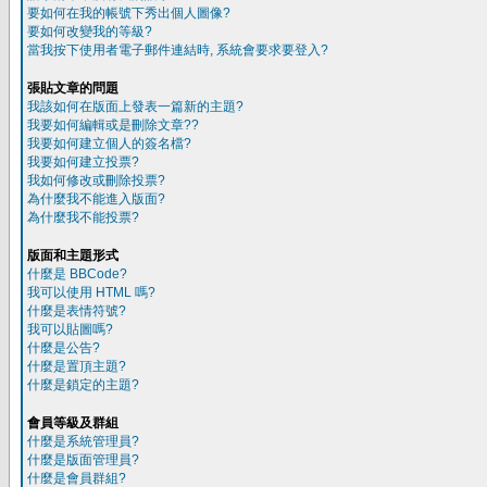
要如何在我的帳號下秀出個人圖像?
要如何改變我的等級?
當我按下使用者電子郵件連結時, 系統會要求要登入?
張貼文章的問題
我該如何在版面上發表一篇新的主題?
我要如何編輯或是刪除文章??
我要如何建立個人的簽名檔?
我要如何建立投票?
我如何修改或刪除投票?
為什麼我不能進入版面?
為什麼我不能投票?
版面和主題形式
什麼是 BBCode?
我可以使用 HTML 嗎?
什麼是表情符號?
我可以貼圖嗎?
什麼是公告?
什麼是置頂主題?
什麼是鎖定的主題?
會員等級及群組
什麼是系統管理員?
什麼是版面管理員?
什麼是會員群組?