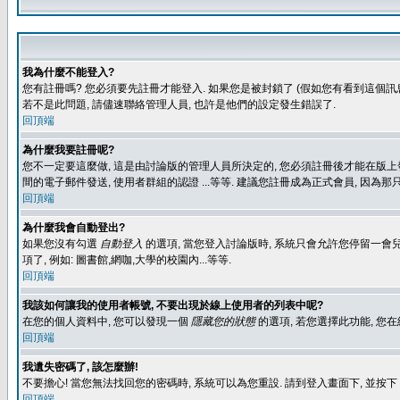
我為什麼不能登入?
您有註冊嗎? 您必須要先註冊才能登入. 如果您是被封鎖了 (假如您有看到這個訊息
若不是此問題, 請儘速聯絡管理人員, 也許是他們的設定發生錯誤了.
回頂端
為什麼我要註冊呢?
您不一定要這麼做, 這是由討論版的管理人員所決定的, 您必須註冊後才能在版上發
間的電子郵件發送, 使用者群組的認證 ...等等. 建議您註冊成為正式會員, 因為
回頂端
為什麼我會自動登出?
如果您沒有勾選
自動登入
的選項, 當您登入討論版時, 系統只會允許您停留一會兒
項了, 例如: 圖書館,網咖,大學的校園內...等等.
回頂端
我該如何讓我的使用者帳號, 不要出現於線上使用者的列表中呢?
在您的個人資料中, 您可以發現一個
隱藏您的狀態
的選項, 若您選擇此功能, 
回頂端
我遺失密碼了, 該怎麼辦!
不要擔心! 當您無法找回您的密碼時, 系統可以為您重設. 請到登入畫面下, 並按下
回頂端