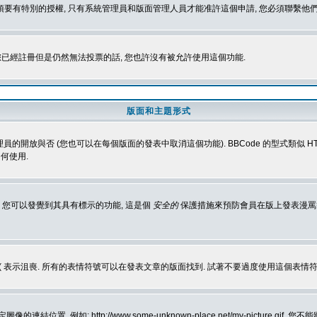
 您必須要有特別的授權, 只有系統管理員和版面管理人員才能准許這個申請, 您必須聯繫他們
您已經註冊但是仍然無法投票的話, 您也許沒有被允許使用這個功能.
版面和主題形式
理員的開放與否 (您也可以在每個版面的發表中取消這個功能). BBCode 的型式類似 HTML
何使用.
 您可以發覺到其具有標示的功能, 這是個
安全的
保護措施來預防會員在版上發表漫罵等會
樂, :( 表示沮喪. 所有的表情符號可以在發表文章的版面找到. 試著不要過度使用這
, 例如: http://www.some-unknown-place.net/my-picture