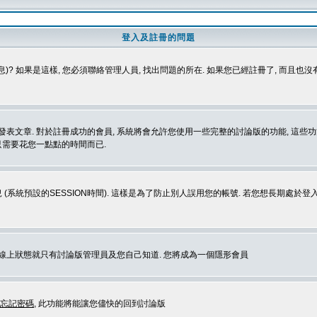
登入及註冊的問題
)? 如果是這樣, 您必須聯絡管理人員, 找出問題的所在. 如果您已經註冊了, 而且也
表文章. 對於註冊成功的會員, 系統將會允許您使用一些完整的討論版的功能, 這些功能
那只需要花您一點點的時間而已.
 (系統預設的SESSION時間). 這樣是為了防止別人誤用您的帳號. 若您想長期處於
您在線上狀態就只有討論版管理員及您自己知道. 您將成為一個隱形會員
忘記密碼
, 此功能將能讓您儘快的回到討論版