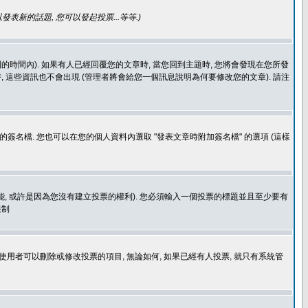
發表新的話題, 您可以發起投票...等等
.)
的時間內). 如果有人已經回覆您的文章時, 當您回到主題時, 您將會發現在您所發
 這些資訊也不會出現 (管理者將會給您一個訊息說明為何要修改您的文章). 請注
簽名檔. 您也可以在您的個人資料內選取 "發表文章時附加簽名檔" 的選項 (這樣
功能, 或許是因為您沒有建立投票的權利). 您必須輸入一個投票的標題並且至少要有
限制
使用者可以刪除或修改投票的項目, 無論如何, 如果已經有人投票, 就只有系統管