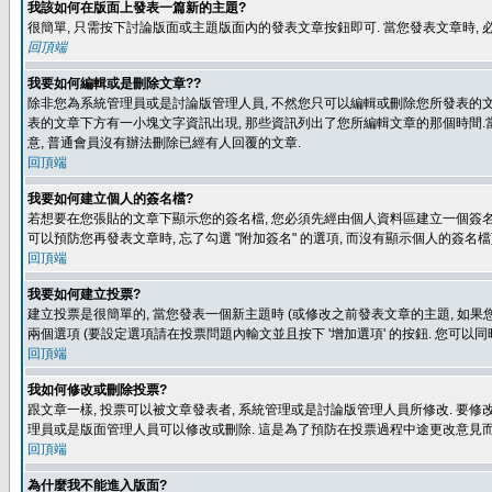
我該如何在版面上發表一篇新的主題?
很簡單, 只需按下討論版面或主題版面內的發表文章按鈕即可. 當您發表文章時,
回頂端
我要如何編輯或是刪除文章??
除非您為系統管理員或是討論版管理人員, 不然您只可以編輯或刪除您所發表的文章.
表的文章下方有一小塊文字資訊出現, 那些資訊列出了您所編輯文章的那個時間.當
意, 普通會員沒有辦法刪除已經有人回覆的文章.
回頂端
我要如何建立個人的簽名檔?
若想要在您張貼的文章下顯示您的簽名檔, 您必須先經由個人資料區建立一個簽名檔
可以預防您再發表文章時, 忘了勾選 "附加簽名" 的選項, 而沒有顯示個人的簽名檔
回頂端
我要如何建立投票?
建立投票是很簡單的, 當您發表一個新主題時 (或修改之前發表文章的主題, 如果您
兩個選項 (要設定選項請在投票問題內輸文並且按下 '增加選項' 的按鈕. 您可以
回頂端
我如何修改或刪除投票?
跟文章一樣, 投票可以被文章發表者, 系統管理或是討論版管理人員所修改. 要修
理員或是版面管理人員可以修改或刪除. 這是為了預防在投票過程中途更改意見
回頂端
為什麼我不能進入版面?