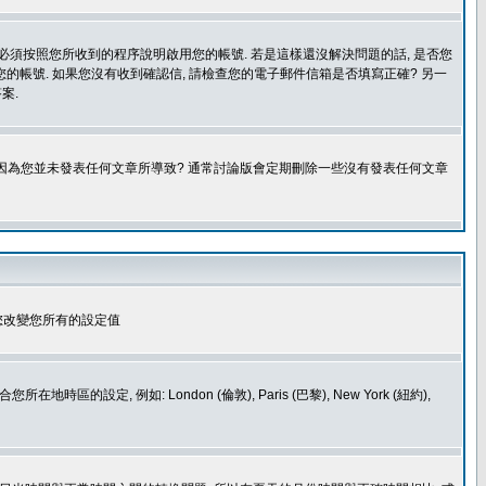
您必須按照您所收到的程序說明啟用您的帳號. 若是這樣還沒解決問題的話, 是否您
的帳號. 如果您沒有收到確認信, 請檢查您的電子郵件信箱是否填寫正確? 另一
案.
是因為您並未發表任何文章所導致? 通常討論版會定期刪除一些沒有發表任何文章
您改變您所有的設定值
如: London (倫敦), Paris (巴黎), New York (紐約),