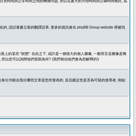
處理日光時間與正常時間之間的轉換問題, 所以在夏天的月份時間與正確時間相比, 或
建立新的翻譯語系. 更多的資訊會在 phpBB Group website 裡被找
上的某些 "狀態". 在此之下, 或許是一個很大的個人圖像, 一般而言這圖像是獨
 所以您可以詢間他們原因為何? (我們相信他們會為您解釋的!)
身分功能去指出哪些文章是您所發表的, 並且鑑定您是否為可疑的使用者, 例如: