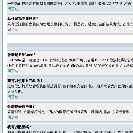
一些版面也許是有限制會員或是群組進入的. 要瀏覽, 讀取, 發表...等等功能,
回頂端
為什麼我不能投票?
只有已註冊的會員能夠使用投票的功能 (一樣是為了避免錯誤的結果出現). 如果
回頂端
什麼是 BBCode?
BBCode 是一種整合HTML的特別語法, 您可不可以使用 BBCode 取決於系統管
便使用者控制版面的編排. 要找尋更多的 BBCode 資訊, 從發表的頁面會提示您如
回頂端
我可以使用 HTML 嗎?
這個取決於系統管理員的開放與否, 他們擁有完全的權力. 如果您被允許使用的話,
這個功能.
回頂端
什麼是表情符號?
表情符號, 或情緒符號是一個小的圖形符號用以表現一種情緒, 例如: :) 表示快
回頂端
我可以貼圖嗎?
圖像可以在您的發表的文章中出現, 您不一定要把圖像上傳到討論版上, 您只要指定圖像的連結位置