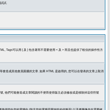
試試.
, Tags可以用 [ 及 ] 包含著而不需要使用 < 及 > 而且也提供了較佳的操作性方
造成其他會員困擾的文章. 如果 HTML 是啟用的, 您可以在發表的文章上取消
個表情符號, 他們可能會造成文章閱讀的不便而使得版主必須修改或是移除掉這些符號
.gif. 您不能將路徑指向您的電腦中 (除非您的電腦是開放性的伺服器) 以及將圖像存在需要確