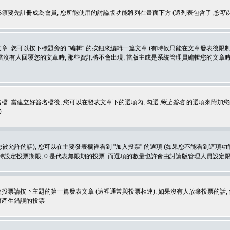
 必須要先註冊成為會員, 您所能使用的討論版功能將列在畫面下方 (這列表包含了
您可以
 您可以按下標題旁的 "編輯" 的按鈕來編輯一篇文章 (有時候只能在文章發表後限制
沒有人回覆您的文章時, 那些資訊將不會出現, 當版主或是系統管理員編輯您的文章時,
. 當建立好簽名檔後, 您可以在發表文章下的選項內, 勾選
附上簽名
的選項來附加您的
)
被允許的話), 您可以在主要發表欄裡看到 "加入投票" 的選項 (如果您不能看到這項
同時設定投票期限, 0 是代表無限期的投票. 而選項的數量也許會由討論版管理人員設定
改投票請按下主題的第一篇發表文章 (這裡通常與投票相連). 如果沒有人放棄投票的話, 
而產生錯誤的投票