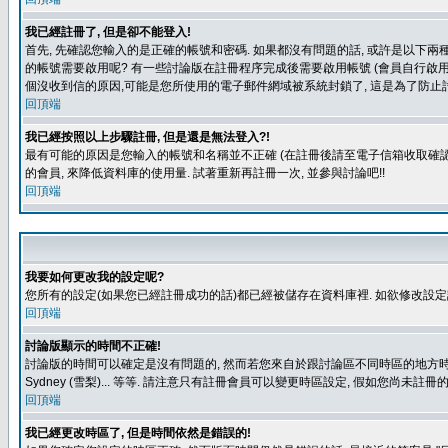
我已經註冊了, 但是卻不能登入!
首先, 先確認您輸入的是正確的帳號和密碼. 如果都沒有問題的話, 或許是以下兩種情
的帳號需要啟用呢? 有一些討論版在註冊程序完成後需要啟用帳號 (會員自行啟用
個沒收到信的原因,可能是您所使用的電子郵件網域被系統封鎖了, 這是為了防止討
回頂端
我已經按照以上步驟註冊, 但是還是無法登入?!
最有可能的原因是您輸入的帳號和名稱並不正確 (在註冊後請至電子信箱收取確認
的會員, 來降低資料庫的使用量. 試著重新再註冊一次, 並參與討論吧!!
回頂端
我要如何更改我的設定呢?
您所有的設定(如果您已經註冊成功的話)都已經被儲存在資料庫裡. 如欲修改設
回頂端
討論版顯示的時間不正確!
討論版的時間可以確定是沒有問題的, 然而若您來自於跟討論區不同時區的地方時, 就有可能發
Sydney (雪梨)... 等等. 請注意只有註冊會員可以變更時區設定, 假如您尚未註
回頂端
我已經更改時區了, 但是時間依然是錯誤的!