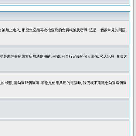
沒有被禁止進入, 那麼您必須再次檢查您的會員帳號及密碼. 這是一個很常見的問題,
是未註冊的訪客所無法使用的, 例如: 可自行定義的個人圖像, 私人訊息, 會員之
登入的狀態, 請勾選那個選項. 若您是使用共用的電腦時, 我們就不建議您勾選這個選