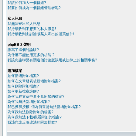
我該如何加入一個群組?
我要如何成為一個群組管理者呢?
私人訊息
我無法寄出私人訊息!
我持續收到不想要的私人訊息!
我持續收到由討論版某人寄出的漫罵信件!
phpBB 2 聲明
誰寫了這個討論版?
為什麼不能使用更多的功能 ?
我該向誰聯繫有關這個討論版誤用或法律上的相關事務?
附加檔案
如何新增附加檔案?
如何在文章發表後新增附加檔案?
如何刪除附加檔案?
如何更新檔案註解?
為何我在文章中看不見附加的檔案?
為何我無法新增附加檔案?
我已獲得授權, 但為何還是無法新增附加檔案?
為何我無法刪除附加的檔案?
為何我無法下載/觀看附加的檔案?
我該向誰反映違法的附加檔案?