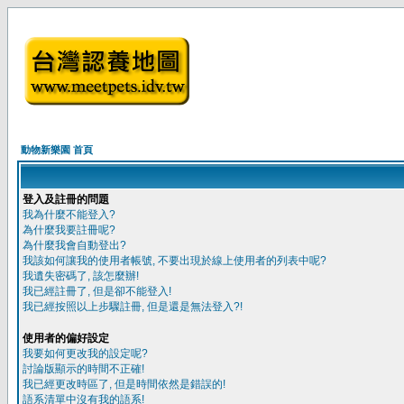
動物新樂園 首頁
登入及註冊的問題
我為什麼不能登入?
為什麼我要註冊呢?
為什麼我會自動登出?
我該如何讓我的使用者帳號, 不要出現於線上使用者的列表中呢?
我遺失密碼了, 該怎麼辦!
我已經註冊了, 但是卻不能登入!
我已經按照以上步驟註冊, 但是還是無法登入?!
使用者的偏好設定
我要如何更改我的設定呢?
討論版顯示的時間不正確!
我已經更改時區了, 但是時間依然是錯誤的!
語系清單中沒有我的語系!