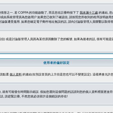
形之一. 若 COPPA 的功能啟動了, 而且您在註冊時按下了
我未滿十三歲
的連結, 
或由系統管理員為您啟用)? 如果您已收到了確認信, 請按照您所收到的程序說明啟用您
論版遭受濫用. 如果您確定電子郵件地址無誤的話, 請向討論版管理人員聯繫以取得答
信) 或是討論版管理人員因為某些原因刪除了您的帳號. 如果為後者的話, 很有可能
使用者的偏好設定
定請點選
個人資料
的連結(在預設首頁的上方但是您也可以不變更設定). 這樣將會允許
生時間顯示錯誤. 假如您遇到這個問題的話請到您的個人資料裡面更改符合您所在地時區的設定, 例
冊的話, 請趕緊註冊, 不然您就必須容許這個錯誤的存在!