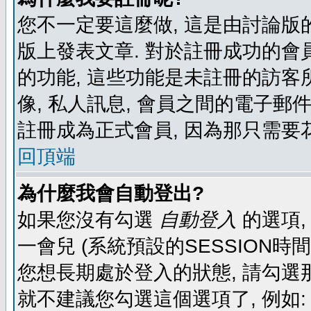
您不一定要這麼做, 這是由討論版
版上發表文章. 對於註冊成功的會
的功能, 這些功能是未註冊的訪客所
像, 私人訊息, 會員之間的電子郵件發
註冊成為正式會員, 因為那只需要
回頂端
為什麼我會自動登出?
如果您沒有勾選
自動登入
的選項,
一會兒 (系統預設的SESSION時
您想長期處於登入的狀態, 請勾選那
就不建議您勾選這個選項了, 例如: 