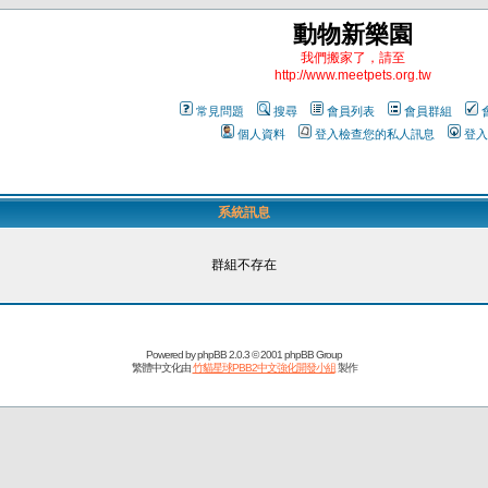
動物新樂園
我們搬家了，請至
http://www.meetpets.org.tw
常見問題
搜尋
會員列表
會員群組
個人資料
登入檢查您的私人訊息
登入
系統訊息
群組不存在
Powered by
phpBB
2.0.3 © 2001 phpBB Group
繁體中文化由
竹貓星球PBB2中文強化開發小組
製作