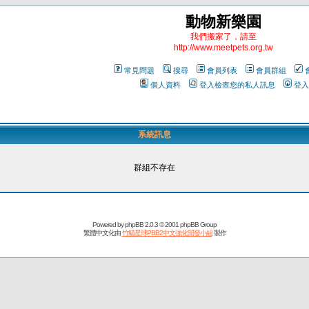
動物新樂園
我們搬家了，請至
http://www.meetpets.org.tw
常見問題
搜尋
會員列表
會員群組
個人資料
登入檢查您的私人訊息
登入
系統訊息
群組不存在
Powered by
phpBB
2.0.3 © 2001 phpBB Group
繁體中文化由
竹貓星球PBB2中文強化開發小組
製作