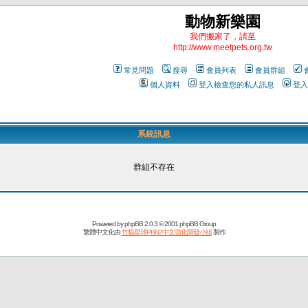
動物新樂園
我們搬家了，請至
http://www.meetpets.org.tw
常見問題
搜尋
會員列表
會員群組
個人資料
登入檢查您的私人訊息
登入
系統訊息
群組不存在
Powered by
phpBB
2.0.3 © 2001 phpBB Group
繁體中文化由
竹貓星球PBB2中文強化開發小組
製作