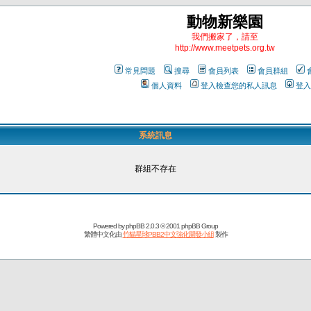
動物新樂園
我們搬家了，請至
http://www.meetpets.org.tw
常見問題
搜尋
會員列表
會員群組
個人資料
登入檢查您的私人訊息
登入
系統訊息
群組不存在
Powered by
phpBB
2.0.3 © 2001 phpBB Group
繁體中文化由
竹貓星球PBB2中文強化開發小組
製作