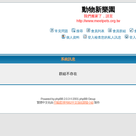
動物新樂園
我們搬家了，請至
http://www.meetpets.org.tw
常見問題
搜尋
會員列表
會員群組
個人資料
登入檢查您的私人訊息
登入
系統訊息
群組不存在
Powered by
phpBB
2.0.3 © 2001 phpBB Group
繁體中文化由
竹貓星球PBB2中文強化開發小組
製作