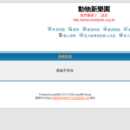
動物新樂園
我們搬家了，請至
http://www.meetpets.org.tw
常見問題
搜尋
會員列表
會員群組
個人資料
登入檢查您的私人訊息
登入
系統訊息
群組不存在
Powered by
phpBB
2.0.3 © 2001 phpBB Group
繁體中文化由
竹貓星球PBB2中文強化開發小組
製作