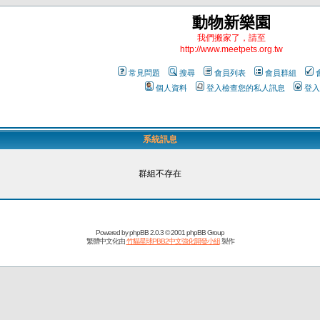
動物新樂園
我們搬家了，請至
http://www.meetpets.org.tw
常見問題
搜尋
會員列表
會員群組
個人資料
登入檢查您的私人訊息
登入
系統訊息
群組不存在
Powered by
phpBB
2.0.3 © 2001 phpBB Group
繁體中文化由
竹貓星球PBB2中文強化開發小組
製作