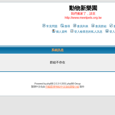
動物新樂園
我們搬家了，請至
http://www.meetpets.org.tw
常見問題
搜尋
會員列表
會員群組
個人資料
登入檢查您的私人訊息
登入
系統訊息
群組不存在
Powered by
phpBB
2.0.3 © 2001 phpBB Group
繁體中文化由
竹貓星球PBB2中文強化開發小組
製作