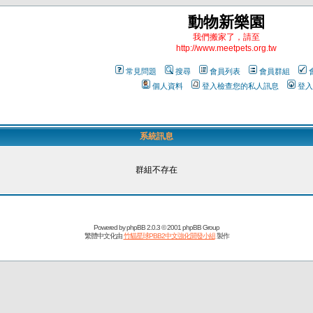
動物新樂園
我們搬家了，請至
http://www.meetpets.org.tw
常見問題
搜尋
會員列表
會員群組
個人資料
登入檢查您的私人訊息
登入
系統訊息
群組不存在
Powered by
phpBB
2.0.3 © 2001 phpBB Group
繁體中文化由
竹貓星球PBB2中文強化開發小組
製作