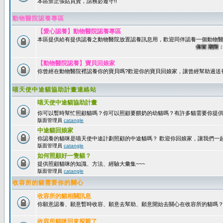
本區禁止張貼買賣，請務必遵守!!
動物醫院認養專區
【愛心認養】動物醫院認養專區
本區提供給有提供認養之動物醫院放置認養訊息用，歡迎同伴認養一個動物醫
保留期限：60
【動物醫院認養】寶貝回娘家
你曾經在動物醫院裡認養你的寶貝嗎?歡迎你的寶貝回娘家，讓曾經幫助過送
喵天使中途貓協助計畫連絡站
喵天使中途貓協助計畫
你可以暫時幫忙照顧貓嗎？你可以照顧要餵奶的幼貓嗎？有許多貓需要你提
版面管理員
catangle
中途貓回娘家
你認養的貓咪是喵天使中途計劃照顧的中途貓嗎？ 歡迎你回娘家，讓我們一
版面管理員
catangle
如何照顧好一隻貓？
提供照顧貓咪的知識、方法、經驗大彙集~~~
版面管理員
catangle
收容所的貓需要你的關心
收容所的貓相關訊息
你願意認養、願意暫時收容、願意去幫助、願意開始去關心在收容所的貓嗎
收容所貓咪回來探親了