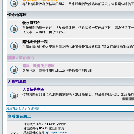
專門給認養收容所貓咪的朋友，回來跟我們說說貓咪的現況，這將是貓咪義工
懷念牠專區
牠永遠都在
當牠離開的那一天起，世界依舊運轉，但你知道一切已經不同。請為牠留下
成文字，告訴牠，牠永遠都在.....
陪牠走最後一程
生病的動物如何做安寧照護及陪牠走過最後這段旅程呢?該如何處理狗狗貓貓
謝謝大家的愛心
捐款、義賣使用專區
各項捐款、義賣使用明細以及捐贈物資使用明細
人員招募區
人員招募專區
你想實際參與各項流浪動物救援嗎？無論是拍照、無論是轉貼訊息、無論是打字
保留期限：6
將所有版面標示為已閱讀
查看誰在線上
目前總共發表了
104011
篇文章
目前總共有
65215
位註冊會員
最新註冊的會員:
gladysseastar