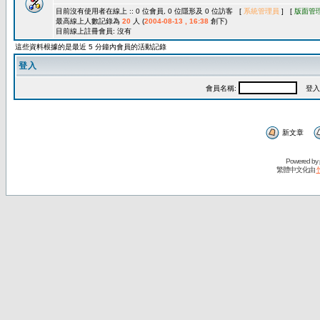
目前沒有使用者在線上 :: 0 位會員, 0 位隱形及 0 位訪客 [
系統管理員
] [
版面管
最高線上人數記錄為
20
人 (
2004-08-13 , 16:38
創下)
目前線上註冊會員: 沒有
這些資料根據的是最近 5 分鐘內會員的活動記錄
登入
會員名稱:
登入
新文章
Powered by
繁體中文化由