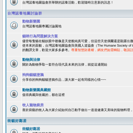
台灣認養地圖協會所舉辦的認養活動，歡迎隨時注意新的訊息！
台灣認養地圖討論群
動物新樂園
台灣認養地圖專屬討論園地
貓咪行為問題解決方案
儘管每隻貓在貓奴眼中都像是天使般純真可愛，但這些天使偶爾還是顯露出
使本來的面貌，台灣認養地圖協會與美國人道協會（The Humane Society of 
的翻譯文章，歡迎大家多多參考。
尊重智慧財產權，網友們如需轉貼，敬請
動物與法律
關於為動物爭取一套符合現代及未來的法律，就從這邊開始
狗狗貓貓塗鴉
分享你的狗狗貓貓塗鴉作品，讓大家一起有同樣的心情~~~
動物新樂園典藏館
值得典藏與收藏的，都在這裡
牧人寵物廚房
善於廚藝的牧人為大家介紹如何自己動手做出一道道健康又美味的寵物料理
街貓好鄰居
街貓好鄰居