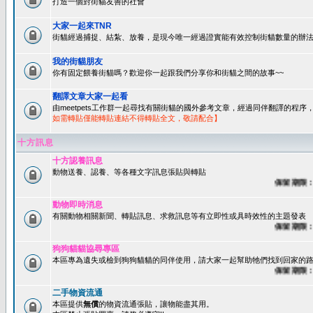
打造一個對街貓友善的社會
大家一起來TNR
街貓經過捕捉、結紮、放養，是現今唯一經過證實能有效控制街貓數量的辦法
我的街貓朋友
你有固定餵養街貓嗎？歡迎你一起跟我們分享你和街貓之間的故事~~
翻譯文章大家一起看
由meetpets工作群一起尋找有關街貓的國外參考文章，經過同伴翻譯的程
如需轉貼僅能轉貼連結不得轉貼全文，敬請配合】
十方訊息
十方認養訊息
動物送養、認養、等各種文字訊息張貼與轉貼
保留期限：60
動物即時消息
有關動物相關新聞、轉貼訊息、求救訊息等有立即性或具時效性的主題發表
保留期限：45
狗狗貓貓協尋專區
本區專為遺失或檢到狗狗貓貓的同伴使用，請大家一起幫助牠們找到回家的路~
保留期限：60
二手物資流通
本區提供
無償
的物資流通張貼，讓物能盡其用。